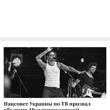
Нацсовет Украины по ТВ призвал
объявить Музыченко угрозой