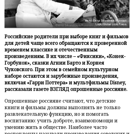
Фото: Elena Sikorskaya/Russian
Look/Global Look Press
Российские родители при выборе книг и фильмов
для детей чаще всего обращаются к проверенной
временем классике и отечественным
произведениям. В их числе – «Фиксики», «Конек-
Горбунок», сказки Агнии Барто и Корнея
Чуковского. При этом в семейном культурном
наборе остаются и зарубежные произведения,
включая «Гарри Поттера» и мультфильмы Disney,
рассказали газете ВЗГЛЯД опрошенные россияне.
Опрошенные россияне считают, что детские
книги и фильмы должны выполнять не только
развлекательную функцию, но и помогать
воспитанию: учить доброте, взаимопомощи и
умению жить в обществе. Наиболее часто
респонденты называли произведения советских и