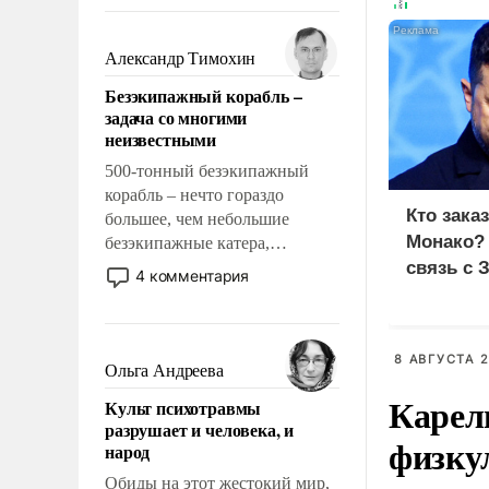
восстановления и без оного. И
чем она отличается от просто
образованных людей. Иногда
Александр Тимохин
казалось, что эти вопросы
Безэкипажный корабль –
решены раз и навсегда, но –
задача со многими
нет, не решены.
неизвестными
500-тонный безэкипажный
корабль – нечто гораздо
Кто зака
большее, чем небольшие
Монако?
безэкипажные катера,
применение которых уже
связь с 
4 комментария
стало обыденностью. Задача по
созданию такого корабля очень
сложна и амбициозна. Однако
8 АВГУСТА 2
и ее реализация радикально
Ольга Андреева
поднимет наши боевые
Карел
Культ психотравмы
возможности.
разрушает и человека, и
физку
народ
Обиды на этот жестокий мир,