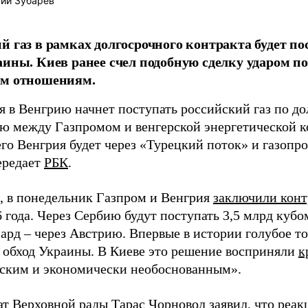
ий Зубарев
й газ в рамках долгосрочного контракта будет по
аины. Киев ранее счел подобную сделку ударом п
им отношениям.
ря в Венгрию начнет поступать российский газ по д
ю между Газпромом и венгерской энергетической
его Венгрия будет через «Турецкий поток» и газоп
ередает
РБК
.
 в понедельник Газпром и Венгрия
заключили конт
 года. Через Сербию будут поступать 3,5 млрд кубом
ард – через Австрию. Впервые в истории голубое то
 обход Украины. В Киеве это решение восприняли
к
ским и экономически необоснованным».
ат Верховной рады Тарас Чорновол заявил, что реа