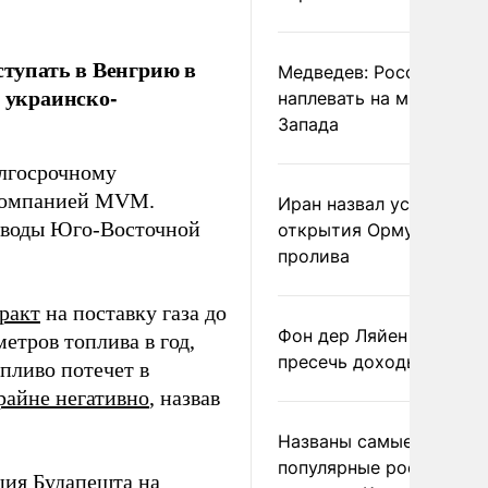
ступать в Венгрию в
Медведев: России
о украинско-
наплевать на мнение
Запада
олгосрочному
 компанией MVM.
Иран назвал условие
роводы Юго-Восточной
открытия Ормузского
пролива
ракт
на поставку газа до
Фон дер Ляйен призвал
етров топлива в год,
пресечь доходы России
пливо потечет в
райне негативно
, назвав
Названы самые
популярные российски
кция Будапешта
на