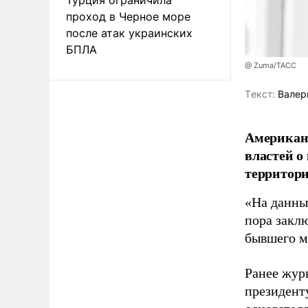
проход в Черное море
после атак украинских
БПЛА
@ Zuma/ТАСС
Tекст:
Валер
Американ
властей о
территори
«На данны
пора закл
бывшего м
Ранее жур
президент