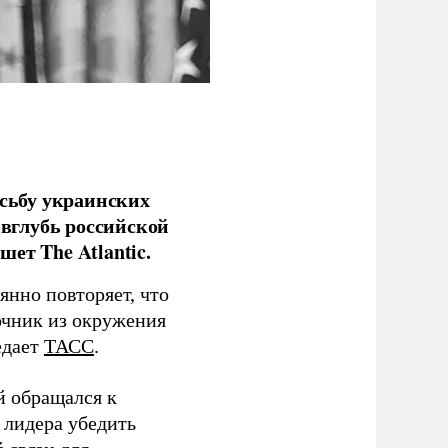
сьбу украинских
 вглубь российской
ет The Atlantic.
нно повторяет, что
чник из окружения
едает
ТАСС
.
й обращался к
 лидера убедить