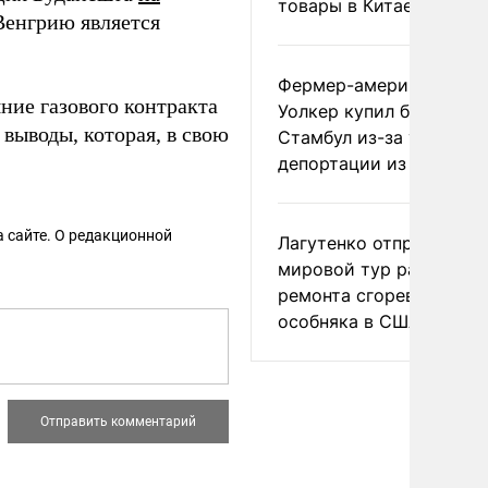
товары в Китае
Венгрию является
Фермер-американец
ние газового контракта
Уолкер купил билет в
выводы, которая, в свою
Стамбул из-за угрозы
депортации из России
 сайте. О редакционной
Лагутенко отправился в
мировой тур ради
ремонта сгоревшего
особняка в США