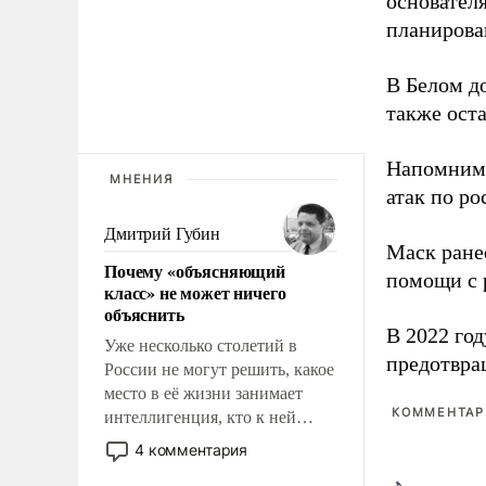
основател
планирова
В Белом д
также оста
Напомним
МНЕНИЯ
атак по ро
Дмитрий Губин
Маск ран
Почему «объясняющий
помощи с 
класс» не может ничего
объяснить
В 2022 го
Уже несколько столетий в
предотвра
России не могут решить, какое
место в её жизни занимает
КОММЕНТАРИ
интеллигенция, кто к ней
принадлежит, а кого из неё
4 комментария
исключили с правом