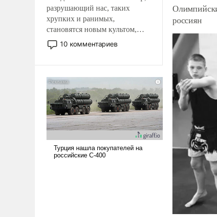
Олимпийски
разрушающий нас, таких
россиян
хрупких и ранимых,
становятся новым культом,
постепенно вытесняя и
10 комментариев
отменяя традиционное
требование к человеку – быть
мужественным и твердым под
ударами судьбы, брать на себя
ответственность, помогать
слабым, идти вперед и
адаптироваться.