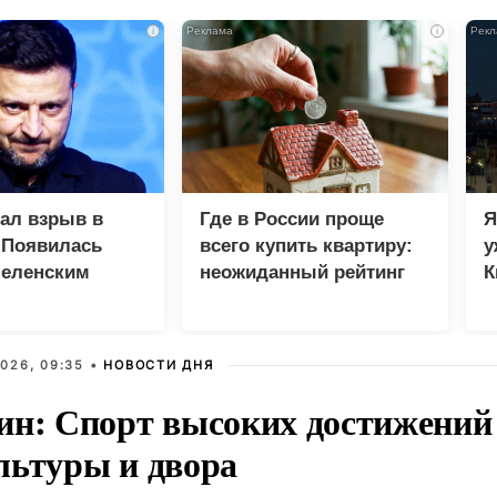
i
i
зал взрыв в
Где в России проще
Я
 Появилась
всего купить квартиру:
у
Зеленским
неожиданный рейтинг
К
в
026, 09:35 •
НОВОСТИ ДНЯ
ин: Спорт высоких достижений 
льтуры и двора