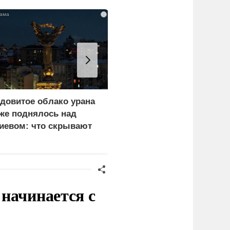
i
довитое облако урана
«Генерал-провал»: кака
же поднялось над
правда выяснилась про
иевом: что скрывают
Драпатого
ласти
начинается с