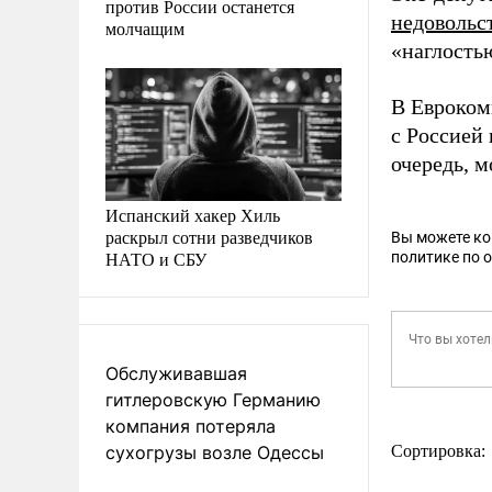
против России останется
недовольс
молчащим
«наглост
В Евроком
с Россией 
очередь, м
Испанский хакер Хиль
раскрыл сотни разведчиков
Вы можете к
НАТО и СБУ
политике по 
Обслуживавшая
гитлеровскую Германию
компания потеряла
сухогрузы возле Одессы
Сортировка: