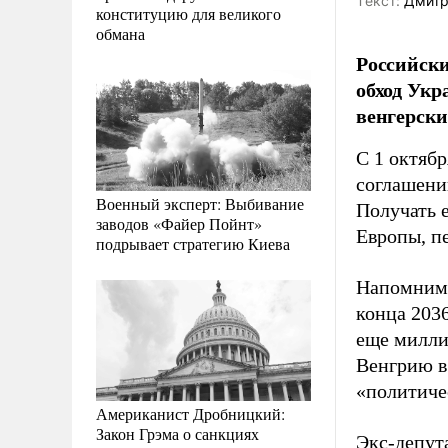
Tекст:
Дмитр
конституцию для великого
обмана
Российски
обход Укр
венгерск
С 1 октяб
соглашени
Военный эксперт: Выбивание
Получать 
заводов «Файер Пойнт»
Европы, п
подрывает стратегию Киева
Напомним,
конца 2036
еще милли
Венгрию в
«политиче
Американист Дробницкий:
Закон Грэма о санкциях
Экс-депут