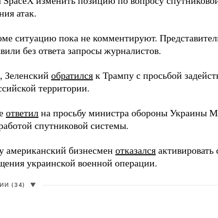
я SpaceX изменить позицию по вопросу спутниковой
ния атак.
оме ситуацию пока не комментируют. Представите
вили без ответа запросы журналистов.
, Зеленский
обратился
к Трампу с просьбой задейств
ссийской территории.
ее
ответил
на просьбу министра обороны Украины М
работой спутниковой системы.
ду американский бизнесмен
отказался
активировать 
щения украинской военной операции.
И (34)
▼