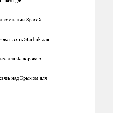
 связи для
ли компании SpaceX
овать сеть Starlink для
ихаила Федорова о
связь над Крымом для