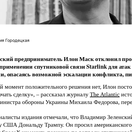
ия Городецкая
ский предприниматель Илон Маск отклонил про
 применении спутниковой связи Starlink для атак
и, опасаясь возможной эскалации конфликта, пиш
й момент положительного решения нет, Илон постоя
ючать сделку», – рассказал журналу
The Atlantic
исто
инистра обороны Украины Михаила Федорова, пер
налисты издания отмечали, что Владимир Зеленски
у США Дональду Трампу. Он просил американского