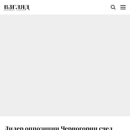
Лидер оппозиции Черногории счел