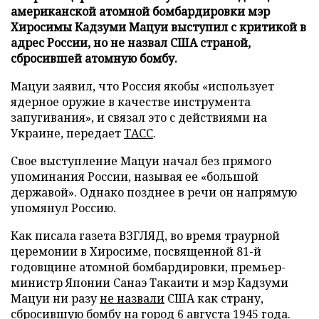
американской атомной бомбардировки мэр
Хиросимы Кадзуми Мацуи выступил с критикой в
адрес России, но не назвал США страной,
сбросившей атомную бомбу.
Мацуи заявил, что Россия якобы «использует
ядерное оружие в качестве инструмента
запугивания», и связал это с действиями на
Украине, передает
ТАСС
.
Свое выступление Мацуи начал без прямого
упоминания России, называя ее «большой
державой». Однако позднее в речи он напрямую
упомянул Россию.
Как писала газета ВЗГЛЯД, во время траурной
церемонии в Хиросиме, посвященной 81-й
годовщине атомной бомбардировки, премьер-
министр Японии Санаэ Такаити и мэр Кадзуми
Мацуи ни разу
не назвали
США как страну,
сбросившую бомбу на город 6 августа 1945 года.