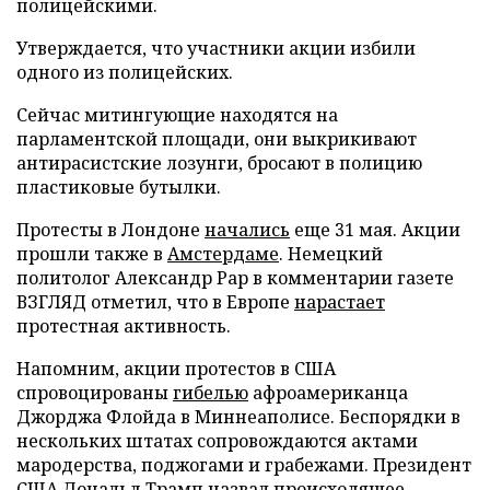
полицейскими.
Утверждается, что участники акции избили
одного из полицейских.
Сейчас митингующие находятся на
парламентской площади, они выкрикивают
антирасистские лозунги, бросают в полицию
пластиковые бутылки.
Протесты в Лондоне
начались
еще 31 мая. Акции
прошли также в
Амстердаме
. Немецкий
политолог Александр Рар в комментарии газете
ВЗГЛЯД отметил, что в Европе
нарастает
протестная активность.
Напомним, акции протестов в США
спровоцированы
гибелью
афроамериканца
Джорджа Флойда в Миннеаполисе. Беспорядки в
нескольких штатах сопровождаются актами
мародерства, поджогами и грабежами. Президент
США Дональд Трамп
назвал
происходящее