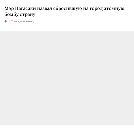
Мэр Нагасаки назвал сбросившую на город атомную
бомбу страну
52 минуты назад