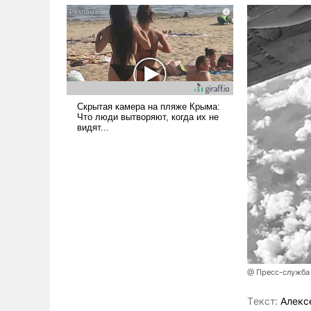
псевдонаучной фантастики,
стало всерьез обсуждаемой
идеей.
@ Пресс-служба
Tекст:
Алекс