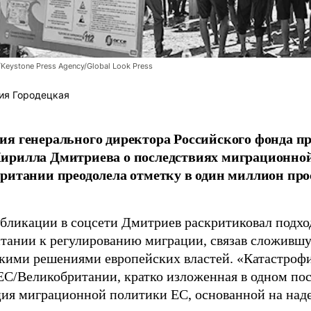
/Keystone Press Agency/Global Look Press
ия Городецкая
я генерального директора Российского фонда 
ирилла Дмитриева о последствиях миграционно
ритании преодолела отметку в один миллион про
убликации в соцсети Дмитриев раскритиковал подхо
тании к регулированию миграции, связав сложивш
кими решениями европейских властей. «Катастроф
ЕС/Великобритании, кратко изложенная в одном пос
ия миграционной политики ЕС, основанной на наде