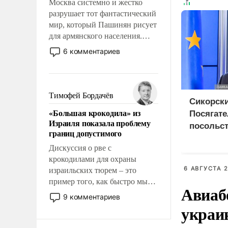
Москва системно и жестко
разрушает тот фантастический
мир, который Пашинян рисует
для армянского населения.
Мир, где этому населению все
6 комментариев
должны просто по
определению, где его
политические прожекты будут
беспрекословно оплачиваться
Тимофей Бордачёв
Сикорски
за счет российских
«Большая крокодила» из
Посягате
налогоплательщиков и где за
Израиля показала проблему
свои поступки не нужно
посольст
границ допустимого
отвечать.
грозит 
Дискуссия о рве с
дипотно
крокодилами для охраны
6 АВГУСТА 2
израильских тюрем – это
пример того, как быстро мы
Авиаб
двигаемся по пути
9 комментариев
революционных изменений.
украи
То, что несколько лет назад
было образом для