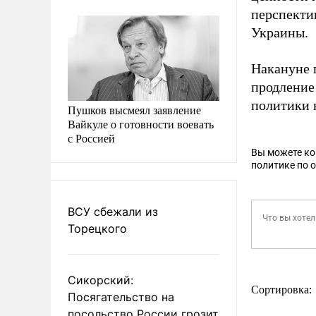
перспекти
Украины.
Накануне 
продление
политики 
Пушков высмеял заявление
Вайкуле о готовности воевать
с Россией
Вы можете к
политике по 
ВСУ сбежали из
Торецкого
Сикорский:
Сортировка:
Посягательство на
посольство России грозит