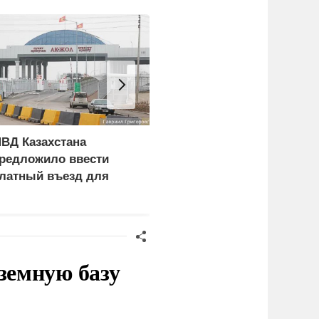
ВД Казахстана
Российские военные
редложило ввести
поразили четыре
латный въезд для
сухогруза с оружием
ностранцев
для украинской армии
земную базу