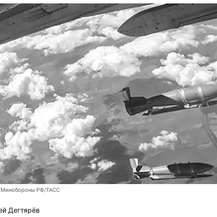
 Минобороны РФ/ТАСС
ей Дегтярёв