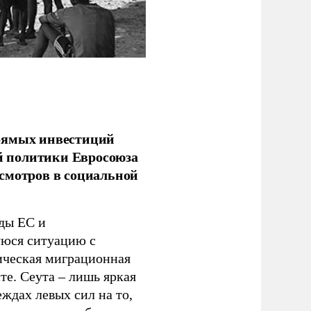
прямых инвестиций
й политики Евросоюза
смотров в социальной
ды ЕС и
уюся ситуацию с
ическая миграционная
те. Сеута – лишь яркая
ждах левых сил на то,