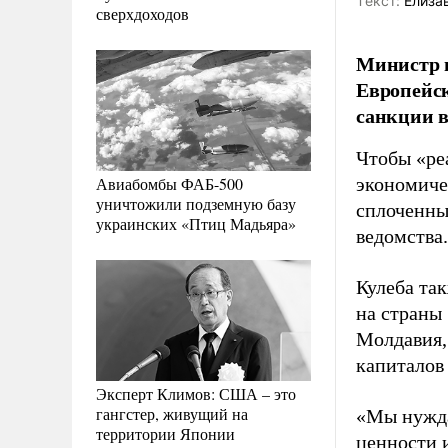
Tекст:
Елизав
сверхдоходов
Министр 
Европейск
санкции в
Чтобы «ре
Авиабомбы ФАБ-500
экономиче
уничтожили подземную базу
сплоченны
украинских «Птиц Мадьяра»
ведомства.
Кулеба та
на страны
Молдавия, 
капиталов
Эксперт Климов: США – это
гангстер, живущий на
«Мы нужда
территории Японии
ценности 