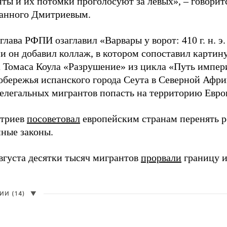
ты и их потомки проголосуют за левых», – говоритс
анного Дмитриевым.
глава РФПИ озаглавил «Варвары у ворот: 410 г. н. э
и он добавил коллаж, в котором сопоставил картин
 Томаса Коула «Разрушение» из цикла «Путь импе
обережья испанского города Сеута в Северной Афри
елегальных мигрантов попасть на территорию Евро
итриев
посоветовал
европейским странам перенять 
ные законы.
августа десятки тысяч мигрантов
прорвали
границу и
И (14)
▼