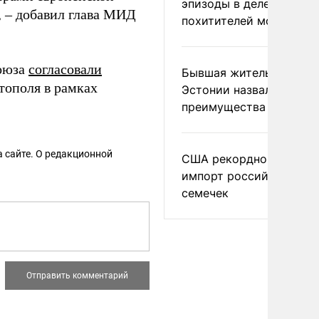
эпизоды в деле
, – добавил глава МИД
похитителей москвичек
союза
согласовали
Бывшая жительница
тополя в рамках
Эстонии назвала главн
преимущества России
 сайте. О редакционной
США рекордно нарасти
импорт российских
семечек