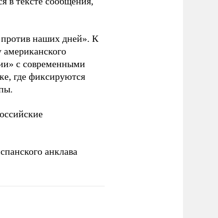
я в тексте сообщения,
. против наших дней». К
у американского
рии» с современными
ке, где фиксируются
пы.
российские
спанского анклава