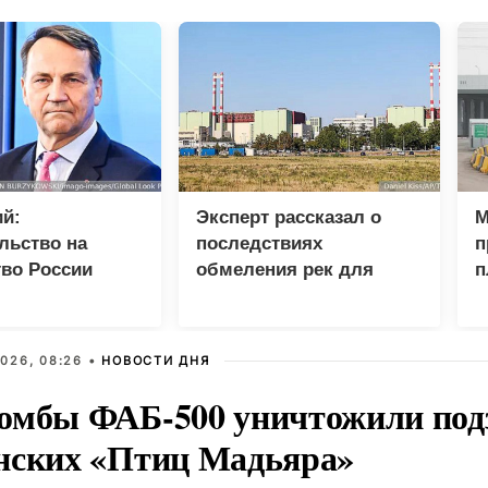
й:
Эксперт рассказал о
М
льство на
последствиях
п
во России
обмеления рек для
п
разрывом
Европы и Украины
и
шений
026, 08:26 •
НОВОСТИ ДНЯ
омбы ФАБ-500 уничтожили под
нских «Птиц Мадьяра»