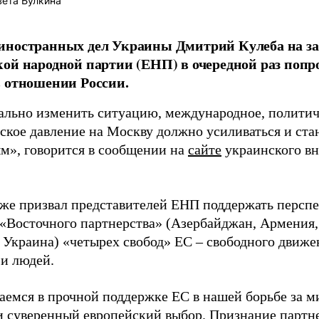
ета Булкина
иностранных дел Украины Дмитрий Кулеба на з
ой народной партии (ЕНП) в очередной раз попр
 отношении России.
ально изменить ситуацию, международное, политиче
ское давление на Москву должно усиливаться и ста
м», говорится в сообщении на
сайте
украинского в
кже призвал представителей ЕНП поддержать персп
 «Восточного партнерства» (Азербайджан, Армения, 
Украина) «четырех свобод» ЕС – свободного движен
 и людей.
емся в прочной поддержке ЕС в нашей борьбе за м
и суверенный европейский выбор. Признание партн