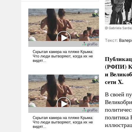
@ Gabriela Sarda
Tекст:
Валер
Публикаци
(РФПИ) К
и Великоб
сети X.
В своей п
Великобри
политичес
политика 
иллюстрац