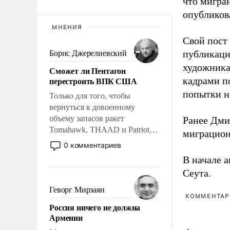
что мигран
опубликов
МНЕНИЯ
Свой пост 
публикаци
Борис Джерелиевский
художника
Сможет ли Пентагон
перестроить ВПК США
кадрами п
попытки н
Только для того, чтобы
вернуться к довоенному
объему запасов ракет
Ранее Дм
Tomahawk, THAAD и Patriot
миграцион
США потребуется более трех
0 комментариев
лет. Даже небольшая война с
В начале 
Ираном опустошила
Сеута.
американские арсеналы.
Сложившаяся ситуация
Геворг Мирзаян
КОММЕНТАРИ
означает многолетний период
Россия ничего не должна
уязвимости США, например,
Армении
перед Китаем.