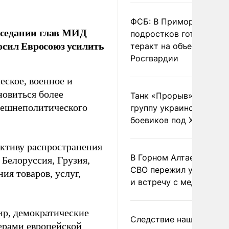
ФСБ: В Приморье трое
аседании глав МИД
подростков готовили
осил Евросоюз усилить
теракт на объекте
Росгвардии
ское, военное и
новиться более
Танк «Прорыв» уничто
нешнеполитического
группу украинских
боевиков под Харьково
ективу распространения
В Горном Алтае участн
Белоруссия, Грузия,
СВО пережил удар мол
ия товаров, услуг,
и встречу с медведем
ир, демократические
Следствие нашло новы
ерами европейской