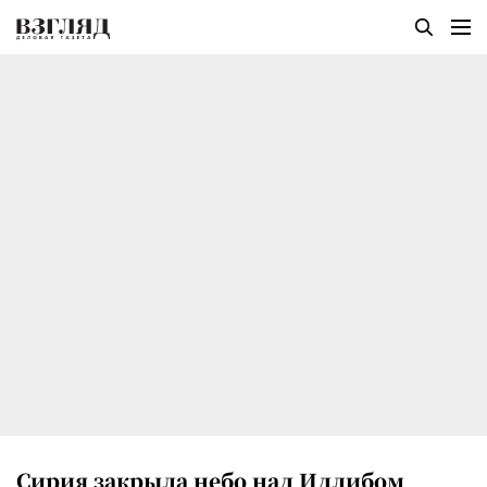
Сирия закрыла небо над Идлибом