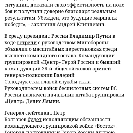
ситуации, доказали свою эффективность на поле
боя и получили доверие благодаря реальным
результатам. Убежден, это будущие маршалы
победы», – заключил Андрей Клинцевич.
В среду президент России Владимир Путин в
ходе
встречи
с руководством Минобороны
объявлил о масштабных перестановках среди
высшего командного состава. Командующий
группировкой «Центр» Герой России и бывший
командующий 36-й общевойсковой армией
генерал-полковник Валерий
Солодчук
стал
главой службы тыла.
Руководителем войск беспилотных систем ВС
России
назначен
начальник штаба группировки
«Центр» Денис Лямин.
Генерал-лейтенант Петр
Болгарев
будет
исполняющим обязанности
командующего группировкой войск «Восток».
Генерал-полковнику и Герою России Андрею