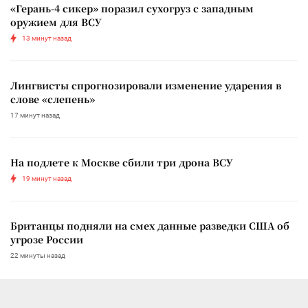
«Герань-4 сикер» поразил сухогруз с западным
оружием для ВСУ
13 минут назад
Лингвисты спрогнозировали изменение ударения в
слове «слепень»
17 минут назад
На подлете к Москве сбили три дрона ВСУ
19 минут назад
Британцы подняли на смех данные разведки США об
угрозе России
22 минуты назад