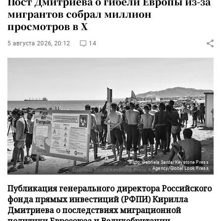
Пост Дмитриева о гибели Европы из-за
мигрантов собрал миллион
просмотров в X
5 августа 2026, 20:12
14
Фото: Gabriela Sarda/Keystone Press
Agency/Global Look Press
Публикация генерального директора Российского
фонда прямых инвестиций (РФПИ) Кирилла
Дмитриева о последствиях миграционной
политики Евросоюза и Великобритании