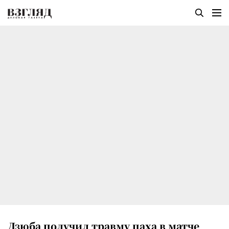
Дзюба получил травму паха в матче