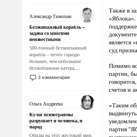
восстановления и без оного. И
чем она отличается от просто
Также в з
образованных людей. Иногда
Александр Тимохин
«Яблока».
казалось, что эти вопросы
поддержке
Безэкипажный корабль –
решены раз и навсегда, но –
задача со многими
документе
нет, не решены.
неизвестными
является 
500-тонный безэкипажный
суд призн
корабль – нечто гораздо
большее, чем небольшие
Помимо во
безэкипажные катера,
партии, б
применение которых уже
3 комментария
говорится,
стало обыденностью. Задача по
созданию такого корабля очень
счетов и 
сложна и амбициозна. Однако
и ее реализация радикально
Ольга Андреева
«Таким об
поднимет наши боевые
выдвинуты
Культ психотравмы
возможности.
разрушает и человека, и
уведомлени
народ
партия "Я
Обиды на этот жестокий мир,