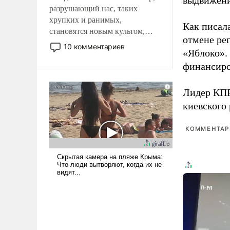
выдвижения
разрушающий нас, таких
хрупких и ранимых,
Как писал
становятся новым культом,
отмене ре
постепенно вытесняя и
10 комментариев
«Яблоко».
отменяя традиционное
требование к человеку – быть
финансиро
мужественным и твердым под
ударами судьбы, брать на себя
Лидер КП
ответственность, помогать
киевского
слабым, идти вперед и
адаптироваться.
КОММЕНТАРИ