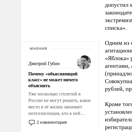
допустил 
законодат
экстремиз
списка».
Одним из 
МНЕНИЯ
агитацион
«Яблока» 
Дмитрий Губин
агентами,
Почему «объясняющий
(принадле
класс» не может ничего
Совокупная
объяснить
рублей, пр
Уже несколько столетий в
России не могут решить, какое
Кроме тог
место в её жизни занимает
установле
интеллигенция, кто к ней
избиратель
принадлежит, а кого из неё
2 комментария
исключили с правом
регистрац