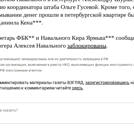
лю координатора штаба Ольге Гусевой. Кроме того,
тмывании денег прошли в петербургской квартире 
Даниила Кена***.
ретарь ФБК** и Навального Кира Ярмыш*** сообщал
огера Алексея Навального
заблокированы
.
организации) ликвидированы или их деятельность запрещена в РФ
ая организация, включенная в реестр НКО, выполняющих функции иностранного 
в РФ иностранным агентом
омментировать материалы газеты ВЗГЛЯД,
зарегистрировавшись
на
отношению к комментариям читайте
здесь
.