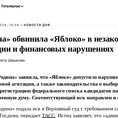
026, 16:56 •
НОВОСТИ ДНЯ
на» обвинила «Яблоко» в незак
ции и финансовых нарушениях
вета Шишкова
одина» заявила, что «Яблоко» допустило наруше
ной агитации, а также законодательства о выбор
регистрацию федерального списка кандидатов па
венную думу. Соответствующий иск направлен в с
одина» подала иск в Верховный суд с требованием с
 Госдуму, передает
ТАСС
. Истец заявляет, что «адм