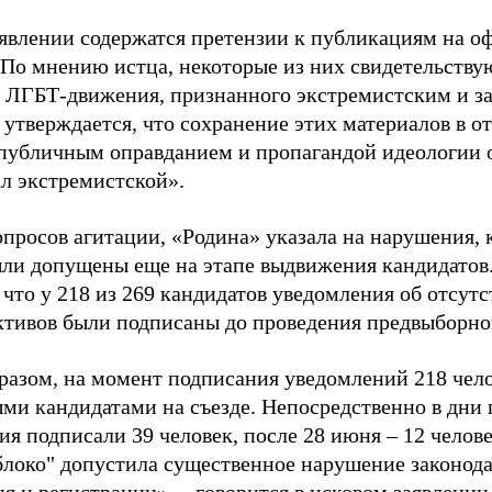
аявлении содержатся претензии к публикациям на о
 По мнению истца, некоторые из них свидетельству
 ЛГБТ-движения, признанного экстремистским и з
 утверждается, что сохранение этих материалов в о
«публичным оправданием и пропагандой идеологии 
ал экстремистской».
просов агитации, «Родина» указала на нарушения, 
ыли допущены еще на этапе выдвижения кандидатов. 
 что у 218 из 269 кандидатов уведомления об отсу
активов были подписаны до проведения предвыборног
разом, на момент подписания уведомлений 218 чело
ми кандидатами на съезде. Непосредственно в дни 
я подписали 39 человек, после 28 июня – 12 челов
блоко" допустила существенное нарушение законода