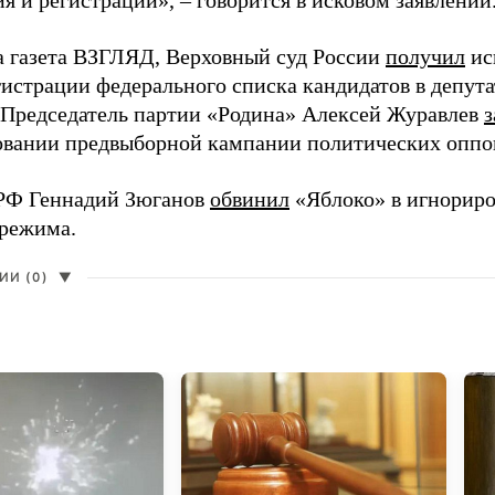
 и регистрации», – говорится в исковом заявлении
а газета ВЗГЛЯД, Верховный суд России
получил
ис
гистрации федерального списка кандидатов в депут
 Председатель партии «Родина» Алексей Журавлев
з
вании предвыборной кампании политических оппо
РФ Геннадий Зюганов
обвинил
«Яблоко» в игнорир
 режима.
И (0)
▼