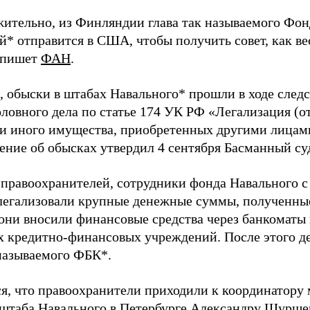
ительно, из Финляндии глава так называемого Фон
й* отправится в США, чтобы получить совет, как ве
 пишет
ФАН
.
 обыски в штабах Навального* прошли в ходе след
оловного дела по статье 174 УК РФ «Легализация (
ли иного имущества, приобретенных другими лицам
ение об обысках утвердил 4 сентября Басманный су
 правоохранителей, сотрудники фонда Навального с 
 легализовали крупные денежные суммы, полученны
 они вносили финансовые средства через банкоматы 
х кредитно-финансовых учреждений. После этого д
 называемого ФБК*.
я, что правоохранители приходили к координатору
штаба Навального в Петербурге Александру Шуршеву