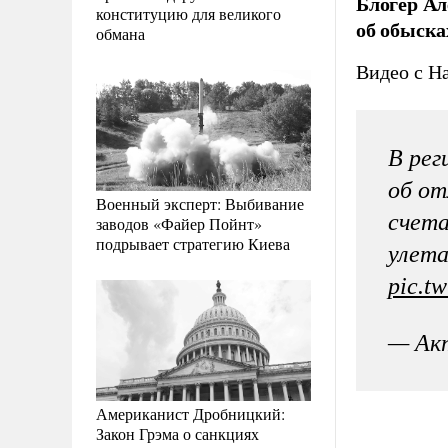
Блогер Ал
конституцию для великого
об обыска
обмана
Видео с Н
В рег
об от
Военный эксперт: Выбивание
счета
заводов «Файер Пойнт»
подрывает стратегию Киева
улета
pic.t
— Акт
Американист Дробницкий:
Закон Грэма о санкциях