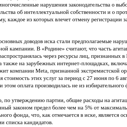
многочисленные нарушения законодательства о выбор
ельства об интеллектуальной собственности и о про
му, каждое из которых влечет отмену регистрации 
основных доводов иска стали предполагаемые нару
ной кампании. В «Родине» считают, что часть агит
распространялась через ресурсы лиц, признанных 
 а также на зарубежных интернет-площадках, включа
жит компании Meta, признанной экстремистской ор
 стоимость этих услуг за период с 27 июня по 6 ав
и этом оплата производилась не из избирательного 
о, по утверждению партии, общие расходы на агит
нный законом предел более чем на 5% от максималь
ного фонда, что, как отмечается в иске, является 
ии списка кандидатов.