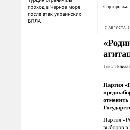
проход в Черное море
Сортировка:
после атак украинских
БПЛА
7 АВГУСТА 2
«Роди
агита
Tекст:
Елиза
Партия «Р
предвыбор
отменить 
Государст
Партия «Р
выборов в