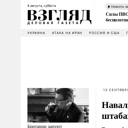
8 августа, суббота
Новость ч
Силы ПВО 
беспилотн
УКРАИНА
АТАКА НА ИРАН
РОССИЯ И США
13 СЕНТЯБРЯ
Навал
штаба
Британии даруют