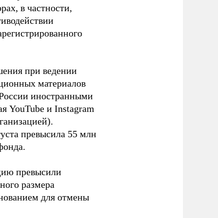
ах, в частности,
тиводействии
зарегистрированного
шения при ведении
ационных материалов
в России иностранными
я YouTube и Instagram
ганизацией).
густа превысила 55 млн
фонда.
ацию превысили
ного размера
основанием для отмены