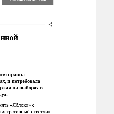
онной
ния правил
ах, и потребовала
ртии на выборах в
уд.
нять «Яблоко» с
инистративный ответчик