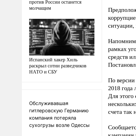
против России останется
молчащим
Предполож
коррупцие
ситуации,
Напомним,
рамках уг
средств и
Испанский хакер Хиль
Постановл
раскрыл сотни разведчиков
НАТО и СБУ
По версии
2018 года
Для этого
Обслуживавшая
нескольки
гитлеровскую Германию
счета так
компания потеряла
сухогрузы возле Одессы
Сообщаетс
кампании 