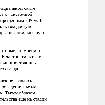
фициальном сайте
ют о «системной
апрещенным в РФ». В
ткрытом доступе
организации, которую
которые, по мнению
В частности, в иске
тствии иностранных
о съезда.
век не являлись
проведения съезда
ек. Таким образом,
тельства еще на стадии