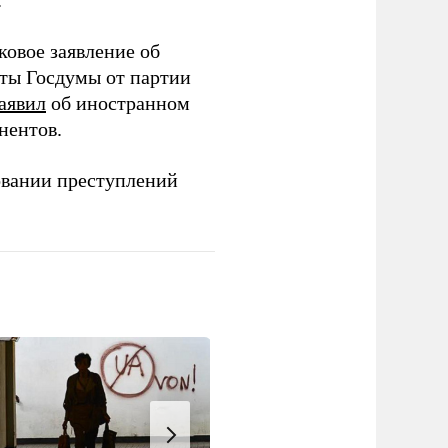
.
ковое заявление об
аты Госдумы от партии
аявил
об иностранном
нентов.
овании преступлений