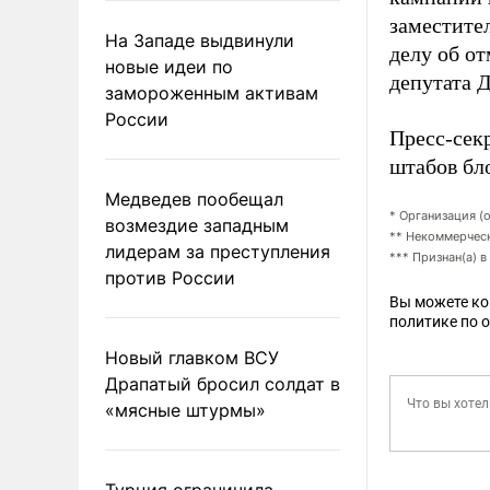
заместите
На Западе выдвинули
делу об о
новые идеи по
депутата 
замороженным активам
России
Пресс-сек
штабов бл
Медведев пообещал
* Организация (
возмездие западным
** Некоммерческ
лидерам за преступления
*** Признан(а) 
против России
Вы можете к
политике по 
Новый главком ВСУ
Драпатый бросил солдат в
«мясные штурмы»
Турция ограничила