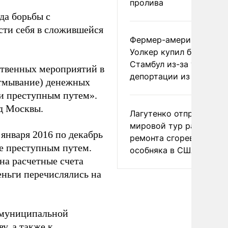
пролива
да борьбы с
сти себя в сложившейся
Фермер-американец
Уолкер купил билет в
Стамбул из-за угрозы
ственных мероприятий в
депортации из России
отмывание) денежных
и преступным путем».
д Москвы.
Лагутенко отправился в
мировой тур ради
января 2016 по декабрь
ремонта сгоревшего
е преступным путем.
особняка в США
на расчетные счета
еньги перечислялись на
 муниципальной
, а также к