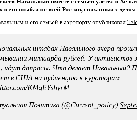
ексей Навальный вместе с семьей улетел в Хель
х в его штабах по всей России, связанных с делом
авальным и его семьей в аэропорту опубликовал
Tel
иональных штабах Навального вчера прошли
мывании миллиарда рублей. У активистов
, идут допросы. Что делает Навальный? П
ет в США на аудиенцию к кураторам
witter.com/KMqEYshyrM
уальная Политика (@Current_policy)
Septe