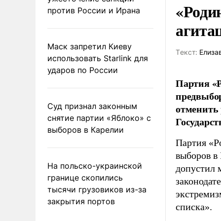
«Роди
против России и Ирана
агита
Маск запретил Киеву
Tекст:
Елиза
использовать Starlink для
ударов по России
Партия «Р
предвыбор
Суд признал законным
отменить 
снятие партии «Яблоко» с
Государст
выборов в Карелии
Партия «Р
выборов в
На польско-украинской
допустил 
границе скопились
законодат
тысячи грузовиков из-за
экстремиз
закрытия портов
списка».