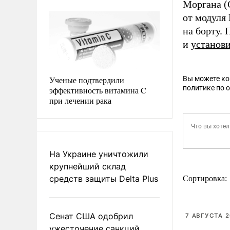
Моргана 
от модуля
на борту.
и
установ
Ученые подтвердили
Вы можете к
политике по 
эффективность витамина C
при лечении рака
На Украине уничтожили
крупнейший склад
средств защиты Delta Plus
Сортировка:
Сенат США одобрил
7 АВГУСТА 2
ужесточение санкций