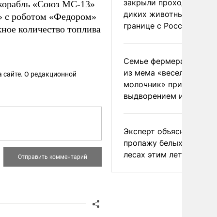
закрыли проходы для
корабль «Союз МС-13»
диких животных на
а» с роботом «Федором»
границе с Россией
ное количество топлива
Семье фермера Уолкер
из мема «веселый
 сайте. О редакционной
молочник» пригрозили
выдворением из Росси
Эксперт объяснил
пропажу белых грибов 
лесах этим летом