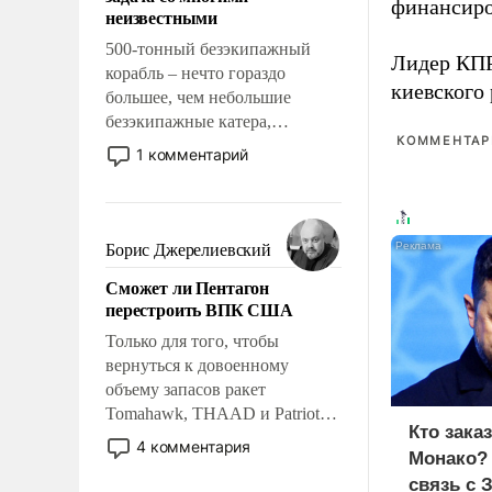
адаптироваться.
финансиро
неизвестными
500-тонный безэкипажный
Лидер КП
корабль – нечто гораздо
киевского
большее, чем небольшие
безэкипажные катера,
КОММЕНТАРИ
применение которых уже
1 комментарий
стало обыденностью. Задача по
созданию такого корабля очень
сложна и амбициозна. Однако
и ее реализация радикально
Борис Джерелиевский
поднимет наши боевые
Сможет ли Пентагон
возможности.
перестроить ВПК США
Только для того, чтобы
вернуться к довоенному
объему запасов ракет
Tomahawk, THAAD и Patriot
Кто зака
США потребуется более трех
4 комментария
Монако?
лет. Даже небольшая война с
связь с 
Ираном опустошила