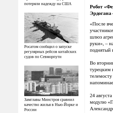
потеряли надежду на США
Робот «Фе
Эрдогана
«После вч
участнико
шлюз агре
руки», – н
Росатом сообщил о запуске
поднятый 
регулярных рейсов китайских
судов по Севморпути
Во вторни
турецким 
телемосту
напомина
24 август
Замглавы Минстроя сравнил
модулю «П
качество жилья в Нью-Йорке и
Александр
России