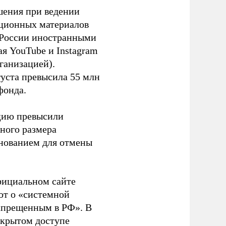
шения при ведении
ационных материалов
в России иностранными
я YouTube и Instagram
ганизацией).
густа превысила 55 млн
фонда.
ацию превысили
ного размера
основанием для отмены
фициальном сайте
ют о «системной
апрещенным в РФ». В
ткрытом доступе