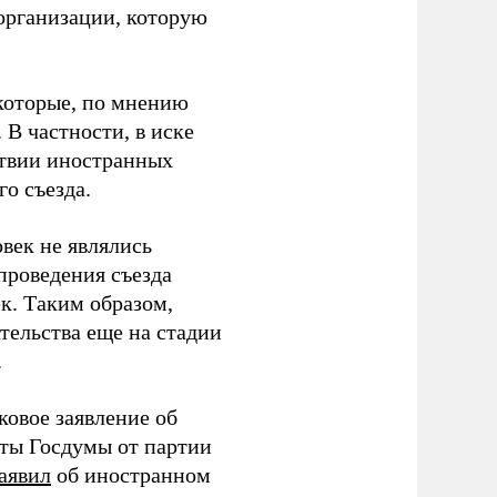
организации, которую
которые, по мнению
В частности, в иске
тствии иностранных
о съезда.
век не являлись
проведения съезда
ек. Таким образом,
тельства еще на стадии
.
ковое заявление об
аты Госдумы от партии
аявил
об иностранном