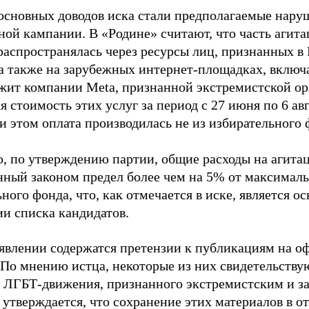
основных доводов иска стали предполагаемые нару
ной кампании. В «Родине» считают, что часть агит
распространялась через ресурсы лиц, признанных 
 а также на зарубежных интернет-площадках, включа
жит компании Meta, признанной экстремистской ор
 стоимость этих услуг за период с 27 июня по 6 ав
и этом оплата производилась не из избирательного 
о, по утверждению партии, общие расходы на агит
нный законом предел более чем на 5% от максималь
ного фонда, что, как отмечается в иске, является 
ии списка кандидатов.
аявлении содержатся претензии к публикациям на о
 По мнению истца, некоторые из них свидетельству
 ЛГБТ-движения, признанного экстремистским и з
 утверждается, что сохранение этих материалов в о