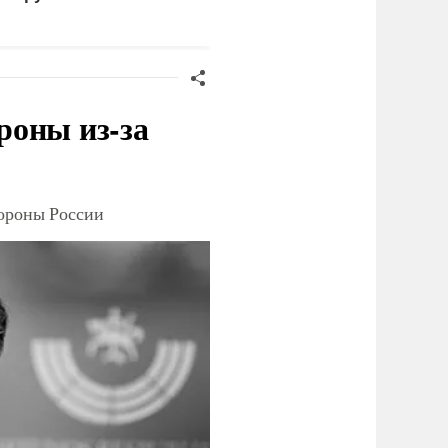
анкций" против России
украинского олигарха
роны из-за
тороны России