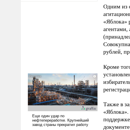
Одним из 
агитацион
«Яблока» 
агентами,
(принадле
Совокупная
рублей, пр
Кроме тог
установле
избиратель
регистрац
Также в з
«Яблока».
поддержке
документе