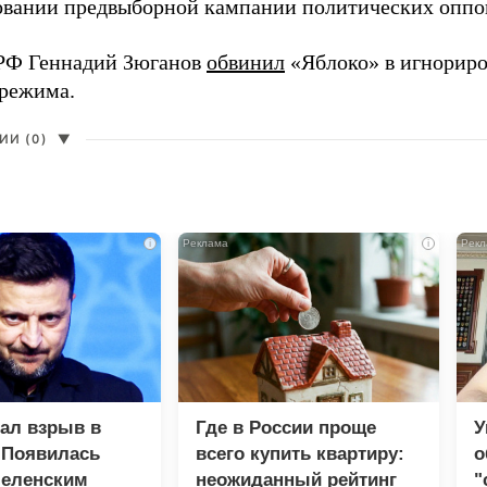
вании предвыборной кампании политических оппо
РФ Геннадий Зюганов
обвинил
«Яблоко» в игнорир
 режима.
И (0)
▼
i
i
зал взрыв в
Где в России проще
У
 Появилась
всего купить квартиру:
о
Зеленским
неожиданный рейтинг
"