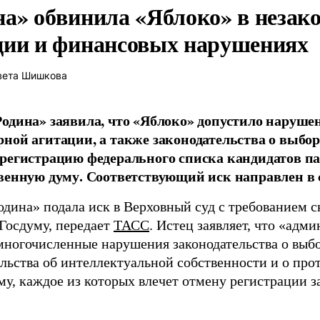
на» обвинила «Яблоко» в незак
ции и финансовых нарушениях
вета Шишкова
одина» заявила, что «Яблоко» допустило наруше
ной агитации, а также законодательства о выбор
регистрацию федерального списка кандидатов па
венную думу. Соответствующий иск направлен в с
одина» подала иск в Верховный суд с требованием с
 Госдуму, передает
ТАСС
. Истец заявляет, что «адм
многочисленные нарушения законодательства о выбор
ельства об интеллектуальной собственности и о про
му, каждое из которых влечет отмену регистрации 