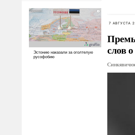
американские арсеналы.
Сложившаяся ситуация
означает многолетний период
7 АВГУСТА 2
уязвимости США, например,
перед Китаем.
Премь
слов о
Синкявичюс