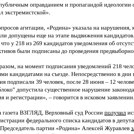
«публичным оправданием и пропагандой идеологии 
ал экстремистской».
просов агитации, «Родина» указала на нарушения, 
ыли допущены еще на этапе выдвижения кандидатов. 
 что у 218 из 269 кандидатов уведомления об отсу
активов были подписаны до проведения предвыборног
разом, на момент подписания уведомлений 218 чело
ми кандидатами на съезде. Непосредственно в дни 
я подписали 39 человек, после 28 июня – 12 челов
блоко" допустила существенное нарушение законода
 и регистрации», – говорится в исковом заявлении
а газета ВЗГЛЯД, Верховный суд России
получил
ис
гистрации федерального списка кандидатов в депут
 Председатель партии «Родина» Алексей Журавлев
з