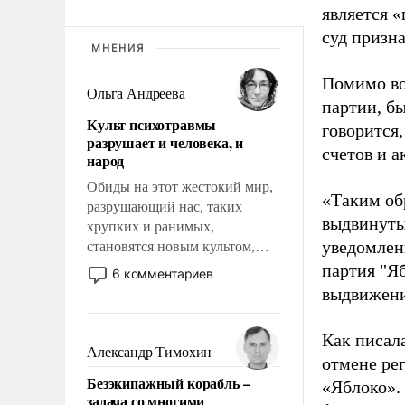
является 
суд призн
МНЕНИЯ
Помимо во
Ольга Андреева
партии, б
Культ психотравмы
говорится,
разрушает и человека, и
счетов и 
народ
Обиды на этот жестокий мир,
«Таким об
разрушающий нас, таких
выдвинуты
хрупких и ранимых,
уведомлени
становятся новым культом,
постепенно вытесняя и
партия "Я
6 комментариев
отменяя традиционное
выдвижения
требование к человеку – быть
мужественным и твердым под
Как писал
ударами судьбы, брать на себя
Александр Тимохин
отмене ре
ответственность, помогать
Безэкипажный корабль –
«Яблоко».
слабым, идти вперед и
задача со многими