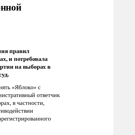
онной
ния правил
ах, и потребовала
ртии на выборах в
уд.
нять «Яблоко» с
инистративный ответчик
ах, в частности,
тиводействии
зарегистрированного