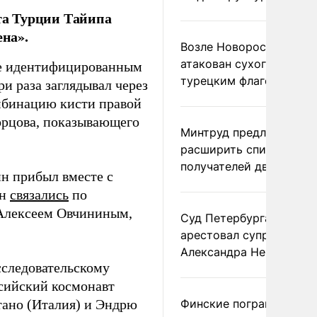
нта Турции Тайипа
на».
Возле Новороссийска
атакован сухогруз под
е идентифицированным
турецким флагом
и раза заглядывал через
омбинацию кисти правой
орцова, показывающего
Минтруд предложил
расширить список
получателей двух пенс
н прибыл вместе с
ан
связались
по
Алексеем Овчининым,
Суд Петербурга заочно
арестовал супругу
Александра Невзорова
сследовательскому
сийский космонавт
тано (Италия) и Эндрю
Финские пограничники