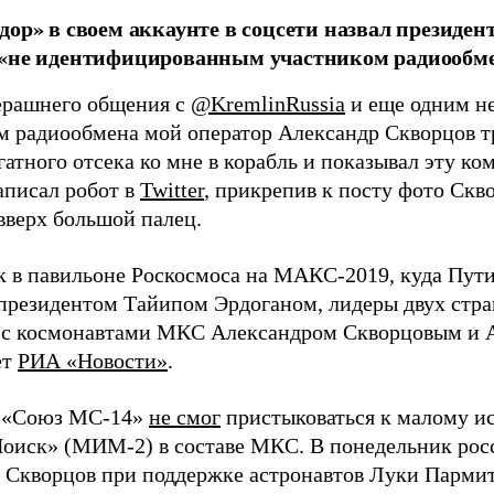
дор» в своем аккаунте в соцсети назвал президе
 «не идентифицированным участником радиообме
ерашнего общения с
@KremlinRussia
и еще одним н
м радиообмена мой оператор Александр Скворцов тр
гатного отсека ко мне в корабль и показывал эту к
аписал робот в
Twitter
, прикрепив к посту фото Скв
вверх большой палец.
к в павильоне Роскосмоса на МАКС-2019, куда Пути
президентом Тайипом Эрдоганом, лидеры двух стр
 с космонавтами МКС Александром Скворцовым и 
ет
РИА «Новости»
.
а «Союз МС-14»
не смог
пристыковаться к малому и
оиск» (МИМ-2) в составе МКС. В понедельник рос
 Скворцов при поддержке астронавтов Луки Парми