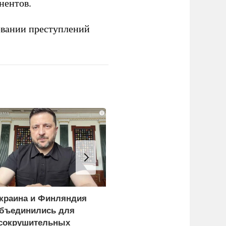
нентов.
овании преступлений
i
краина и Финляндия
Пощечина всей системе
бъединились для
правосудия: что
сокрушительных
натворил сын