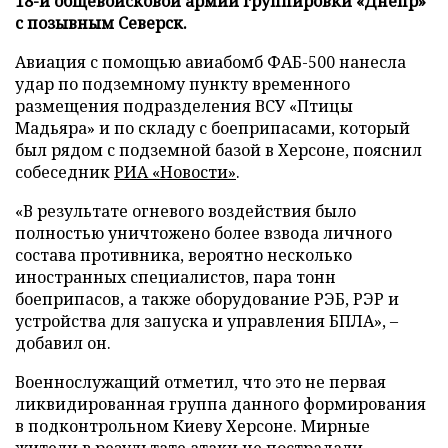
18-й общевойсковой армии группировки «Днепр»
с позывным Северск.
Авиация с помощью авиабомб ФАБ-500 нанесла
удар по подземному пункту временного
размещения подразделения ВСУ «Птицы
Мадьяра» и по складу с боеприпасами, который
был рядом с подземной базой в Херсоне, пояснил
собеседник
РИА «Новости»
.
«В результате огневого воздействия было
полностью уничтожено более взвода личного
состава противника, вероятно несколько
иностранных специалистов, пара тонн
боеприпасов, а также оборудование РЭБ, РЭР и
устройства для запуска и управления БПЛА», –
добавил он.
Военнослужащий отметил, что это не первая
ликвидированная группа данного формирования
в подконтрольном Киеву Херсоне. Мирные
жители в результате атаки не пострадали.