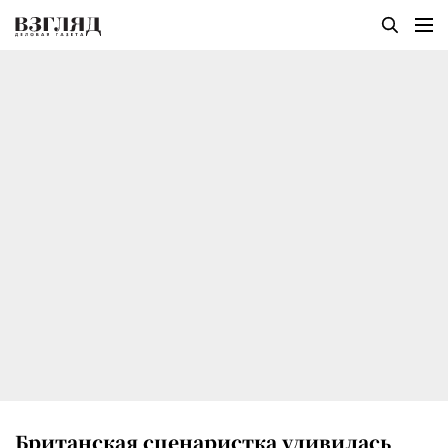
Британская сценаристка удивилась