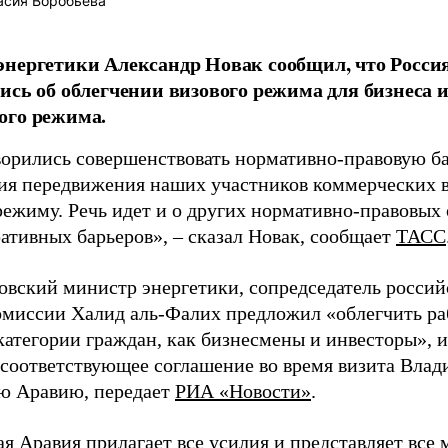
асия Воробьева
нергетики Александр Новак сообщил, что Росси
ись об облегчении визового режима для бизнеса 
ого режима.
орились совершенствовать нормативно-правовую ба
ия передвижения наших участников коммерческих 
режиму. Речь идет и о других нормативно-правовых
ативных барьеров», – сказал Новак, сообщает
ТАСС
довский министр энергетики, сопредседатель россий
миссии Халид аль-Фалих предложил «облегчить ра
категории граждан, как бизнесмены и инвесторы», 
 соответствующее соглашение во время визита Влад
ю Аравию, передает
РИА «Новости»
.
я Аравия прилагает все усилия и представляет все