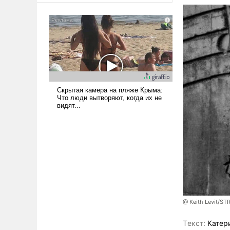
@ Keith Levit/ST
Tекст:
Катер