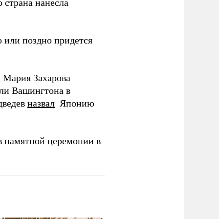
о страна нанесла
 или поздно придется
Д Мария Захарова
ли Вашингтона в
дведев
назвал
Японию
в памятной церемонии в