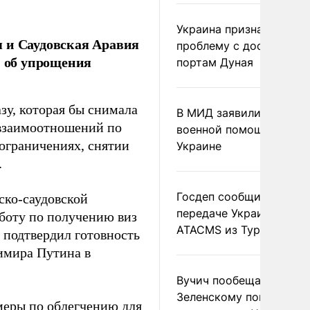
Украина признала
я и Саудовская Аравия
проблему с доступом к
и об упрощения
портам Дуная
зу, которая бы снимала
В МИД заявили о прямо
взаимоотношений по
военной помощи Румы
 ограничениях, снятии
Украине
.
Госдеп сообщил о
ско-саудовской
передаче Украине раке
боту по получению виз
ATACMS из Турции
и подтвердил готовность
имира Путина в
Вучич пообещал
Зеленскому помочь со
 меры по облегчению для