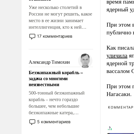
время пам
Уже несколько столетий в
ядерный уд
России не могут решить, какое
место в ее жизни занимает
При этом 
интеллигенция, кто к ней
публично п
принадлежит, а кого из нее
17 комментариев
исключили с правом
восстановления и без оного. И
Как писал
чем она отличается от просто
уличила
яп
образованных людей. Иногда
Александр Тимохин
ядерной т
казалось, что эти вопросы
вассалом C
Безэкипажный корабль –
решены раз и навсегда, но –
задача со многими
нет, не решены.
неизвестными
При этом 
500-тонный безэкипажный
Нагасаки.
корабль – нечто гораздо
большее, чем небольшие
КОММЕНТАРИ
безэкипажные катера,
применение которых уже
5 комментариев
стало обыденностью. Задача по
созданию такого корабля очень