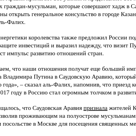
х граждан-мусульман, которые совершают хадж в С
ы открыть генеральное консульство в городе Казань
ль-Фалих.
нергетики королевства также предложил России по
защите инвестиций и выразил надежду, что визит Пу
аст импульс развитию отношений стран.
ем, что наши отношения получат еще больший имп
а Владимира Путина в Саудовскую Аравию, который
года», – сказал аль-Фалих, напомнив, что приезд 
2017 году в Россию стал огромным толчком в развит
бщалось, что Саудовская Аравия
признала
жителей К
озволив проживающим на полуострове мусульманам 
м посольстве в Москве для посещения священных ме