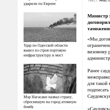
Tекст:
Анаст
ударили по Европе
Министр э
договорил
таможенн
«Мы догов
Удар по Одесской области
ограничен
вывел из строя портовую
визовому 
инфраструктуру и мост
администр
Ранее сау
межправко
для такой 
подписать
Саудовску
Мэр Нагасаки назвал страну,
сбросившую на город атомную
бомбу
«Саудовска