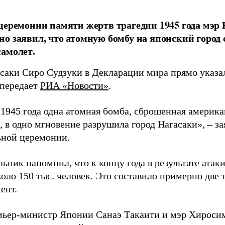
церемонии памяти жертв трагедии 1945 года мэр
о заявил, что атомную бомбу на японский город
амолет.
асаки Сиро Судзуки в Декларации мира прямо указа
 передает
РИА «Новости»
.
а 1945 года одна атомная бомба, сброшенная амери
 в одно мгновение разрушила город Нагасаки», – з
ной церемонии.
ьник напомнил, что к концу года в результате ата
оло 150 тыс. человек. Это составило примерно две 
ент.
мьер-министр Японии Санаэ Такаити и мэр Хироси