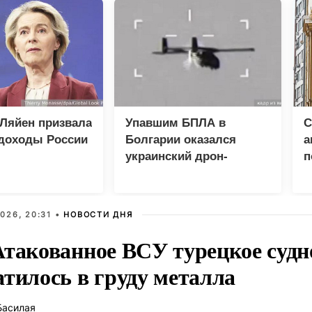
Ляйен призвала
Упавшим БПЛА в
С
 доходы России
Болгарии оказался
а
украинский дрон-
п
приманка «Майя»
а
026, 20:31 •
НОВОСТИ ДНЯ
Атакованное ВСУ турецкое судн
атилось в груду металла
Басилая