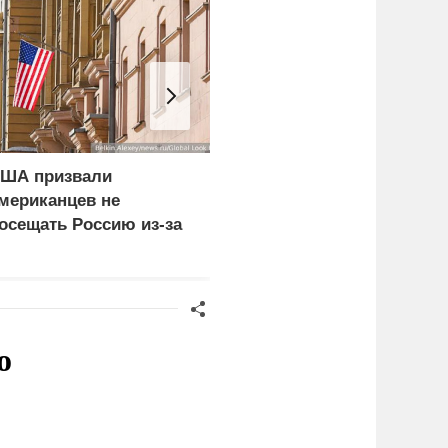
ША призвали
Иран назвал условие
мериканцев не
открытия Ормузского
осещать Россию из-за
пролива
так ВСУ
о