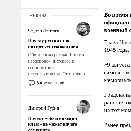
Во время 
МНЕНИЯ
официальн
военный с
Сергей Лебедев
Почему русских так
Глава Наг
интересует геополитика
1945 года,
Обвинения граждан России в
нездоровом интересе к
«9 август
геополитике –
самолетом,
несостоятельны. Этот интерес
мемориаль
рационален и прагматичен. Он
3 комментария
обусловлен тысячелетним
опытом выживания в крайне
Градоначал
непростых условиях и
ранения ок
фундаментальным знанием,
Дмитрий Губин
на тот мом
что мировая политика имеет
Почему «объясняющий
свойство заявляться на порог
класс» не может ничего
Ранее пре
нашего дома.
объяснить