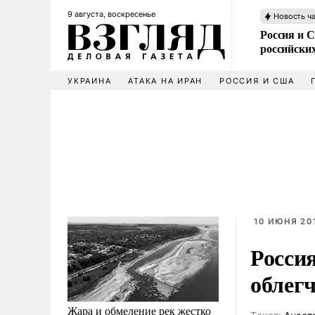
9 августа, воскресенье
Новость ч
Россия и 
российских
УКРАИНА
АТАКА НА ИРАН
РОССИЯ И США
10 ИЮНЯ 201
Росси
облег
Жара и обмеление рек жестко