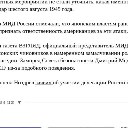
ятных мероприятий
не стали уточнять
, какая именн
ар шестого августа 1945 года.
в МИД России отмечали, что японским властям рано
ризнать ответственность американцев за эти атаки.
а газета ВЗГЛЯД, официальный представитель МИ
онских чиновников в намеренном замалчивании ро
рагедии. Зампред Совета безопасности Дмитрий Ме
IF из-за подобного поведения.
посол Ноздрев
заявил
об участии делегации России 
И (23)
▼