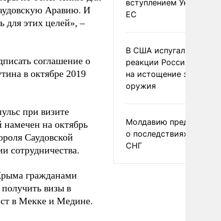
вступлением Украины в
аудовскую Аравию. И
ЕС
 для этих целей», –
В США испугались
дписать соглашение о
реакции России и Кита
тина в октябре 2019
на истощение запасов
оружия
ульс при визите
Молдавию предупреди
 намечен на октябрь
о последствиях выхода
короля Саудовской
СНГ
ии сотрудничества.
рыма гражданами
получить визы в
ст в Мекке и Медине.