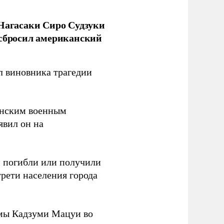
 Нагасаки Сиро Судзуки
 сбросил американский
л виновника трагедии
канским военным
аявил он на
ки погибли или получили
трети населения города
мы Кадзуми Мацуи во