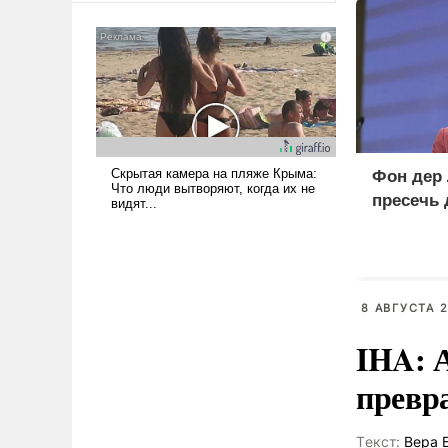
сложна и амбициозна. Однако
и ее реализация радикально
поднимет наши боевые
возможности.
Фон дер 
пресечь
8 АВГУСТА 2
IHA: 
превр
Tекст:
Вера 