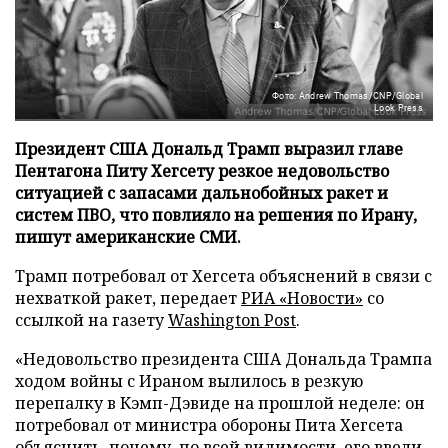
Фото: Andrew Thomas/CNP/Global
Look Press
Президент США Дональд Трамп выразил главе
Пентагона Питу Хегсету резкое недовольство
ситуацией с запасами дальнобойных ракет и
систем ПВО, что повлияло на решения по Ирану,
пишут американские СМИ.
Трамп потребовал от Хегсета объяснений в связи с
нехваткой ракет, передает
РИА «Новости»
со
ссылкой на газету
Washington Post
.
«Недовольство президента США Дональда Трампа
ходом войны с Ираном вылилось в резкую
перепалку в Кэмп-Дэвиде на прошлой неделе: он
потребовал от министра обороны Пита Хегсета
объяснить, почему, по всей видимости, его ввели