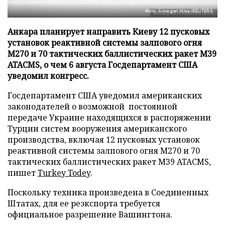
Фото: Annegret Hilse/REUTERS
Анкара планирует направить Киеву 12 пусковых
установок реактивной системы залпового огня
М270 и 70 тактических баллистических ракет М39
ATACMS, о чем 6 августа Госдепартамент США
уведомил конгресс.
Госдепартамент США уведомил американских
законодателей о возможной постоянной
передаче Украине находящихся в распоряжении
Турции систем вооружения американского
производства, включая 12 пусковых установок
реактивной системы залпового огня М270 и 70
тактических баллистических ракет М39 ATACMS,
пишет
Turkey Todey
.
Поскольку техника произведена в Соединенных
Штатах, для ее реэкспорта требуется
официальное разрешение Вашингтона.