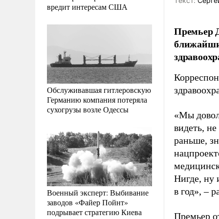
Tекст:
Серге
вредит интересам США
Премьер Д
ближайшие
здравоохр
Корреспон
Обслуживавшая гитлеровскую
здравоохр
Германию компания потеряла
сухогрузы возле Одессы
«Мы довол
видеть, н
раньше, зн
нацпроект
медицинск
Нигде, ну
в год», – 
Военный эксперт: Выбивание
заводов «Файер Пойнт»
подрывает стратегию Киева
Премьер о