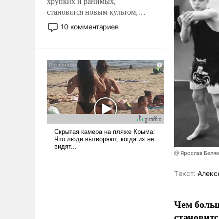
хрупких и ранимых,
становятся новым культом,
постепенно вытесняя и
10 комментариев
отменяя традиционное
требование к человеку – быть
мужественным и твердым под
ударами судьбы, брать на себя
ответственность, помогать
слабым, идти вперед и
адаптироваться.
@ Ярослав Беля
Tекст:
Алекс
Чем больш
становитс