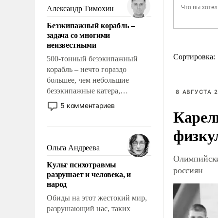
образованных людей. Иногда
Александр Тимохин
казалось, что эти вопросы
Безэкипажный корабль –
решены раз и навсегда, но –
задача со многими
нет, не решены.
неизвестными
Сортировка:
500-тонный безэкипажный
корабль – нечто гораздо
большее, чем небольшие
безэкипажные катера,
8 АВГУСТА 2
применение которых уже
5 комментариев
Карел
стало обыденностью. Задача по
созданию такого корабля очень
физку
сложна и амбициозна. Однако
и ее реализация радикально
Ольга Андреева
поднимет наши боевые
Олимпийски
Культ психотравмы
возможности.
россиян
разрушает и человека, и
народ
Обиды на этот жестокий мир,
разрушающий нас, таких