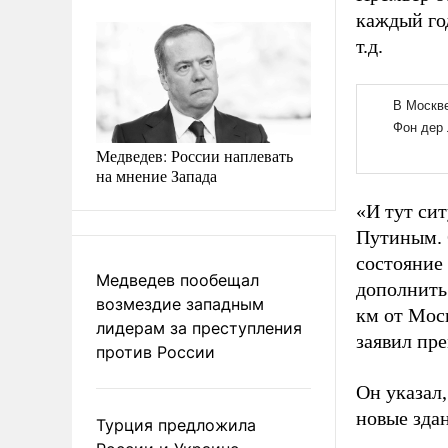
каждый го
т.д.
Медведев: России наплевать
на мнение Запада
«И тут си
Путиным. 
состояние
Медведев пообещал
дополнить
возмездие западным
км от Моск
лидерам за преступления
заявил пре
против России
Он указал
новые зда
Турция предложила