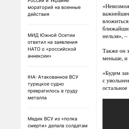
России и Украине
«Невозмож
мораторий на военные
важнейшее
действия
вложиться
ближайшие 
МИД Южной Осетии
нельзя», –
ответил на заявления
НАТО о «российской
Также он 
аннексии»
меньше, и
«Будем зан
IHA: Атакованное ВСУ
с увольне
турецкое судно
остальное 
превратилось в груду
металла
Медик ВСУ из «полка
смерти» делала солдатам