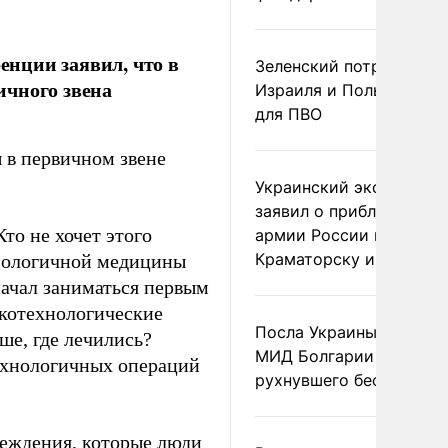
нции заявил, что в
Зеленский потребовал 
ичного звена
Израиля и Польши рак
для ПВО
 в первичном звене
Украинский эксперт
заявил о приближении
то не хочет этого
армии России к
Краматорску и Славянс
хнологичной медицины
 начал заниматься первым
окотехнологические
Посла Украины вызвали
ше, где лечились?
МИД Болгарии из-за
технологичных операций
рухнувшего беспилотни
реждения, которые люди