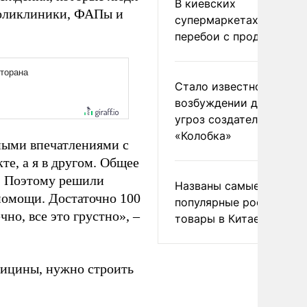
В киевских
поликлиники, ФАПы и
супермаркетах началис
перебои с продуктами
Стало известно о
возбуждении дела из-з
угроз создателям
«Колобка»
ными впечатлениями с
е, а я в другом. Общее
е. Поэтому решили
Названы самые
омощи. Достаточно 100
популярные российски
но, все это грустно», –
товары в Китае
дицины, нужно строить