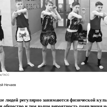
ев/ТАСС
ей Нечаев
е людей регулярно занимаются физической культ
я общество и тем выше вероятность появления 