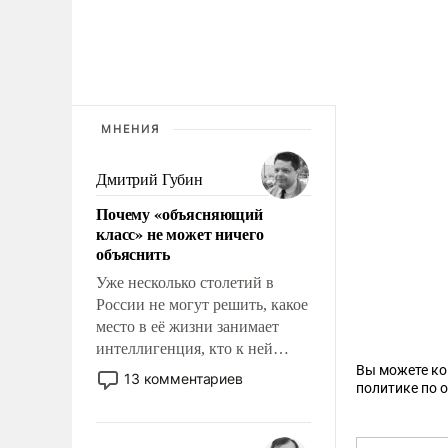
МНЕНИЯ
Дмитрий Губин
Почему «объясняющий
класс» не может ничего
объяснить
Уже несколько столетий в
России не могут решить, какое
место в её жизни занимает
интеллигенция, кто к ней
принадлежит, а кого из неё
Вы можете к
13 комментариев
политике по 
исключили с правом
восстановления и без оного. И
чем она отличается от просто