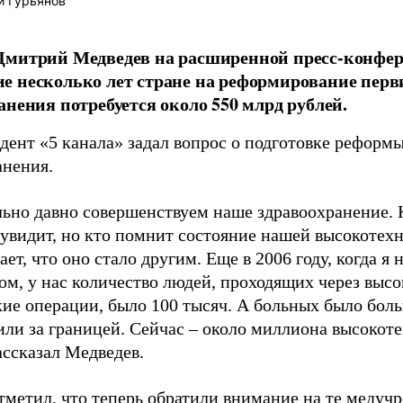
й Гурьянов
митрий Медведев на расширенной пресс-конфере
 несколько лет стране на реформирование перв
анения потребуется около 550 млрд рублей.
дент «5 канала» задал вопрос о подготовке реформы
анения.
ьно давно совершенствуем наше здравоохранение. К
е увидит, но кто помнит состояние нашей высокоте
ает, что оно стало другим. Еще в 2006 году, когда я
ом, у нас количество людей, проходящих через выс
ие операции, было 100 тысяч. А больных было боль
 или за границей. Сейчас – около миллиона высоко
рассказал Медведев.
тметил, что теперь обратили внимание на те медуч