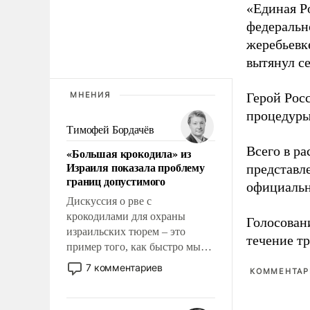
«Единая Р
федеральн
жеребьевк
вытянул с
Герой Рос
МНЕНИЯ
процедуры
Тимофей Бордачёв
Всего в р
«Большая крокодила» из
Израиля показала проблему
представл
границ допустимого
официальн
Дискуссия о рве с
крокодилами для охраны
Голосовани
израильских тюрем – это
течение тр
пример того, как быстро мы
двигаемся по пути
7 комментариев
КОММЕНТАРИ
революционных изменений.
То, что несколько лет назад
было образом для