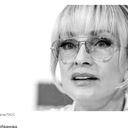
оров/ТАСС
 Иванова