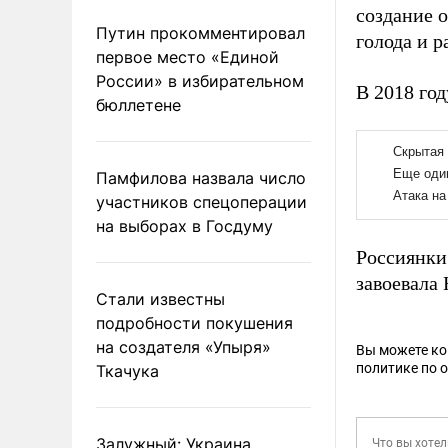
создание 
Путин прокомментировал
голода и 
первое место «Единой
России» в избирательном
В 2018 го
бюллетене
Памфилова назвала число
участников спецоперации
на выборах в Госдуму
Россиянки
завоевала
Стали известны
подробности покушения
на создателя «Упыря»
Вы можете к
политике по 
Ткачука
Залужный: Украина