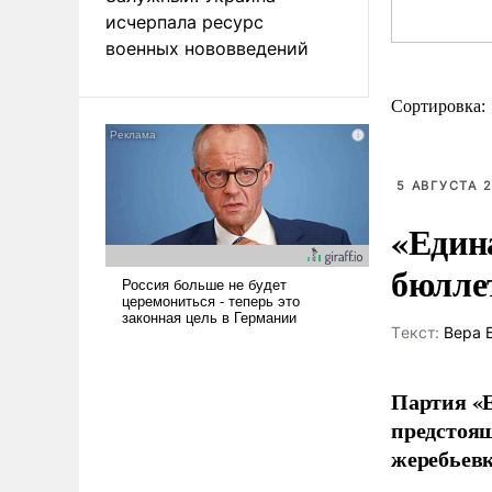
исчерпала ресурс
военных нововведений
Сортировка:
5 АВГУСТА 2
«Един
бюлле
Tекст:
Вера 
Партия «Е
предстоящ
жеребьевк