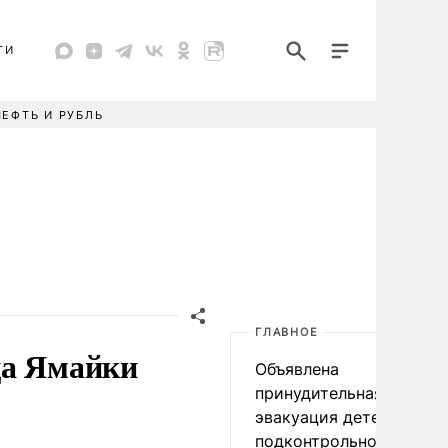
ТИ
НЕФТЬ И РУБЛЬ
ГЛАВНОЕ
ца Ямайки
Объявлена
принудительная
эвакуация детей в
подконтрольном Киеву