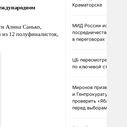
Краматорске
международном
МИД России исключил
ти Алина Санько,
посредничество Герма
й из 12 полуфиналисток,
в переговорах по Украи
ЦБ пересмотрел прогно
по ключевой ставке
Миронов призвал Миню
и Генпрокуратуру
проверить «Яблоко»
перед выборами