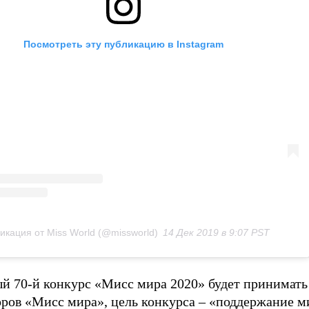
Посмотреть эту публикацию в Instagram
икация от Miss World (@missworld)
14 Дек 2019 в 9:07 PST
 70-й конкурс «Мисс мира 2020» будет принимать
оров «Мисс мира», цель конкурса – «поддержание ми