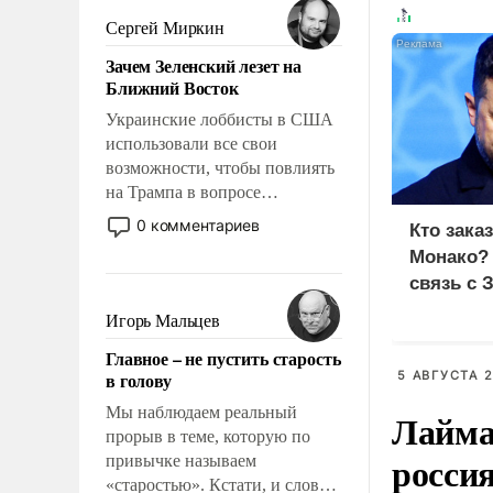
псевдонаучной фантастики,
Сергей Миркин
стало всерьез обсуждаемой
Зачем Зеленский лезет на
идеей.
Ближний Восток
Украинские лоббисты в США
использовали все свои
возможности, чтобы повлиять
на Трампа в вопросе
предоставления вооружений
0 комментариев
Кто зака
своим нанимателям. Вероятно,
Монако?
кому-то из тех, кто
связь с 
консультирует Киев, пришла в
голову мысль: хорошо бы
Игорь Мальцев
продемонстрировать, что
Главное – не пустить старость
Украина вступила в
5 АВГУСТА 2
в голову
вооруженное противостояние
с Ираном.
Мы наблюдаем реальный
Лайма 
прорыв в теме, которую по
росси
привычке называем
«старостью». Кстати, и слово-