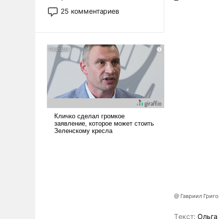
то это уже стараются не
25 комментариев
использовать – так же, как
«бабка», «дед», – хотя бы в
образованной среде, потому
что оно уже несет негативные
коннотации.
@ Гавриил Григ
Tекст:
Ольга