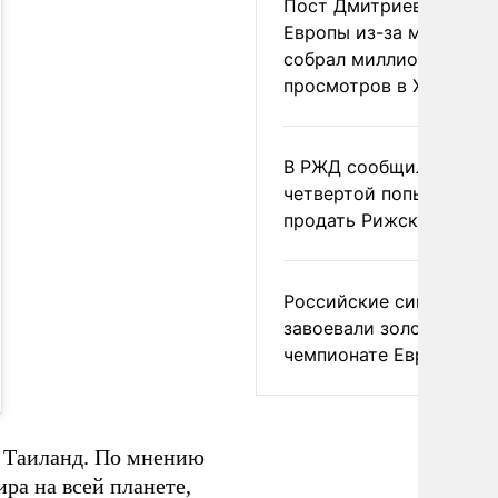
Пост Дмитриева о гибе
Европы из-за мигранто
собрал миллион
просмотров в X
В РЖД сообщили о
четвертой попытке
продать Рижский вокза
Российские синхронис
завоевали золото на
чемпионате Европы
 Таиланд. По мнению
ра на всей планете,