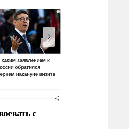
i
 каким заявлением к
В окружении Зеленског
оссии обратился
начали готовиться к
ернем накануне визита
неожиданному
еленского
сценарию
воевать с