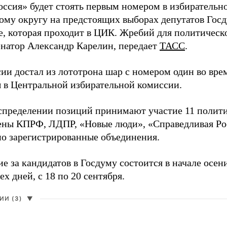
оссия» будет стоять первым номером в избирательн
ому округу на предстоящих выборах депутатов Гос
е, которая проходит в ЦИК. Жребий для политическ
енатор Александр Карелин, передает
ТАСС
.
сии достал из лототрона шар с номером один во вр
 в Центральной избирательной комиссии.
аспределении позиций принимают участие 11 полити
ены КПРФ, ЛДПР, «Новые люди», «Справедливая Ро
о зарегистрированные объединения.
е за кандидатов в Госдуму состоится в начале осен
ех дней, с 18 по 20 сентября.
И (3)
▼