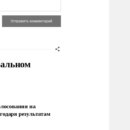
ральном
олосования на
годаря результатам