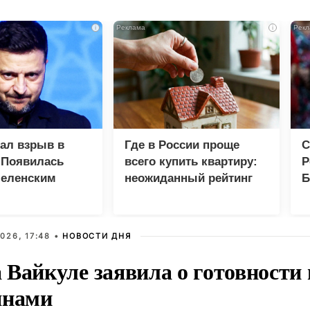
i
i
зал взрыв в
Где в России проще
С
 Появилась
всего купить квартиру:
Р
Зеленским
неожиданный рейтинг
Б
З
026, 17:48 •
НОВОСТИ ДНЯ
Вайкуле заявила о готовности 
янами