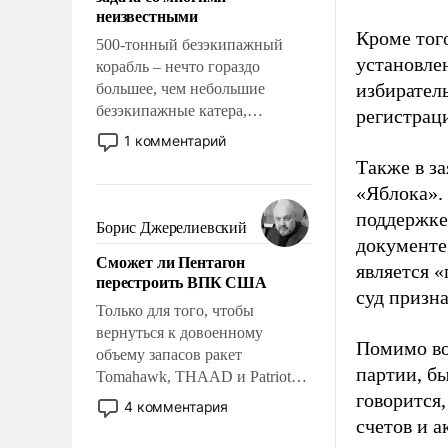
адаптироваться.
неизвестными
Кроме тог
500-тонный безэкипажный
установле
корабль – нечто гораздо
избиратель
большее, чем небольшие
безэкипажные катера,
регистрац
применение которых уже
1 комментарий
стало обыденностью. Задача по
Также в з
созданию такого корабля очень
«Яблока».
сложна и амбициозна. Однако
поддержке
и ее реализация радикально
Борис Джерелиевский
поднимет наши боевые
документе
Сможет ли Пентагон
возможности.
является 
перестроить ВПК США
суд призн
Только для того, чтобы
вернуться к довоенному
Помимо во
объему запасов ракет
партии, б
Tomahawk, THAAD и Patriot
говорится,
США потребуется более трех
4 комментария
лет. Даже небольшая война с
счетов и 
Ираном опустошила