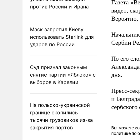
Газета «В
против России и Ирана
видео, ско
Вероятно,
Маск запретил Киеву
Начальник
использовать Starlink для
Сербии Ре
ударов по России
По его сл
Александа
Суд признал законным
дня.
снятие партии «Яблоко» с
выборов в Карелии
Пресс-сек
и Белграда
На польско-украинской
сербского 
границе скопились
тысячи грузовиков из-за
закрытия портов
Вы можете к
политике по 