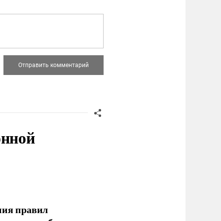
онной
ния правил