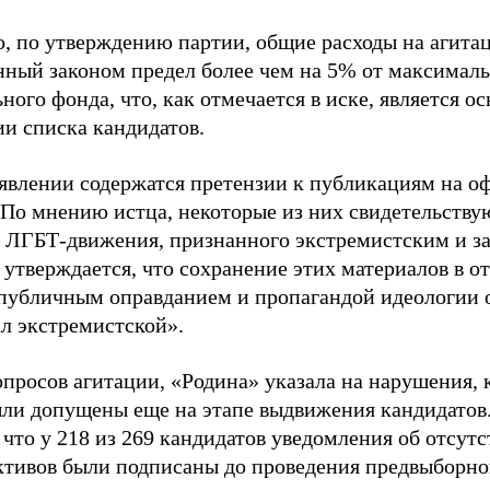
о, по утверждению партии, общие расходы на агит
нный законом предел более чем на 5% от максималь
ного фонда, что, как отмечается в иске, является 
ии списка кандидатов.
аявлении содержатся претензии к публикациям на о
 По мнению истца, некоторые из них свидетельству
 ЛГБТ-движения, признанного экстремистским и з
 утверждается, что сохранение этих материалов в о
«публичным оправданием и пропагандой идеологии 
ал экстремистской».
просов агитации, «Родина» указала на нарушения, 
ыли допущены еще на этапе выдвижения кандидатов. 
 что у 218 из 269 кандидатов уведомления об отсу
активов были подписаны до проведения предвыборног