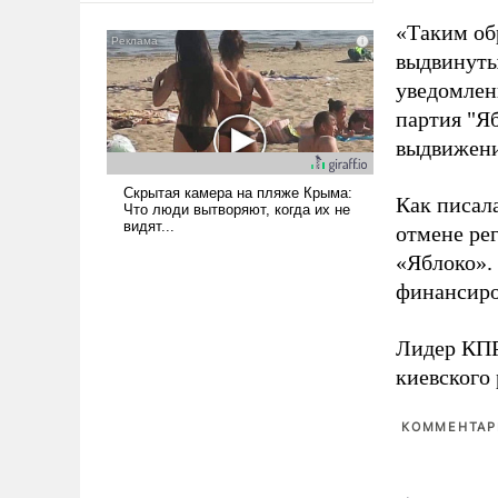
американские арсеналы.
«Таким об
Сложившаяся ситуация
выдвинуты
означает многолетний период
уведомлени
уязвимости США, например,
перед Китаем.
партия "Я
выдвижения
Как писал
отмене ре
«Яблоко».
финансиро
Лидер КП
киевского
КОММЕНТАРИ