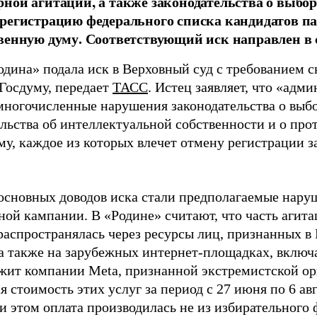
ной агитации, а также законодательства о выбор
регистрацию федерального списка кандидатов па
венную думу. Соответствующий иск направлен в с
одина» подала иск в Верховный суд с требованием с
 Госдуму, передает
ТАСС
. Истец заявляет, что «адм
многочисленные нарушения законодательства о выбор
ельства об интеллектуальной собственности и о про
му, каждое из которых влечет отмену регистрации 
основных доводов иска стали предполагаемые нару
ной кампании. В «Родине» считают, что часть агит
распространялась через ресурсы лиц, признанных 
 а также на зарубежных интернет-площадках, включа
жит компании Meta, признанной экстремистской ор
 стоимость этих услуг за период с 27 июня по 6 ав
и этом оплата производилась не из избирательного 