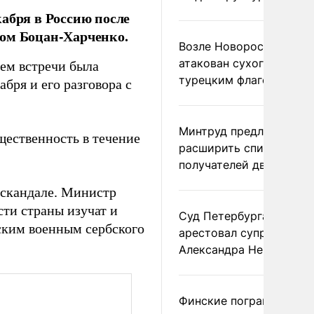
абря в Россию после
ром Боцан-Харченко.
Возле Новороссийска
атакован сухогруз под
тем встречи была
турецким флагом
бря и его разговора с
Минтруд предложил
щественность в течение
расширить список
получателей двух пенс
скандале. Министр
ти страны изучат и
Суд Петербурга заочно
ским военным сербского
арестовал супругу
Александра Невзорова
Финские пограничники