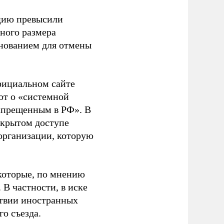
ацию превысили
ного размера
основанием для отмены
фициальном сайте
ют о «системной
апрещенным в РФ». В
ткрытом доступе
организации, которую
которые, по мнению
В частности, в иске
тствии иностранных
о съезда.