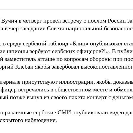
 Вучич в четверг провел встречу с послом России з
на вечер заседание Совета национальной безопаснос
 в среду сербский таблоид «Блиц» опубликовал ста
ие шпионы вербуют сербских офицеров?!». В публи
й заместитель атташе по вопросам обороны при пос
оргий Клебан якобы завербовал высокопоставленног
атериале присутствуют иллюстрации, якобы доказы
офицер встречались в общественном месте и обменя
ый позже вынул из своего пакета конверт с деньгам
го различные сербские СМИ опубликовали видео дан
 скрытого наблюдения.