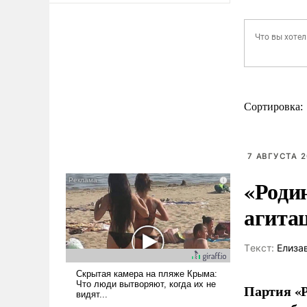
Сортировка:
7 АВГУСТА 2
«Роди
агита
Tекст:
Елиза
Партия «Р