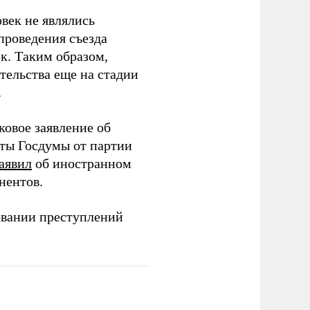
век не являлись
проведения съезда
ек. Таким образом,
тельства еще на стадии
.
ковое заявление об
аты Госдумы от партии
аявил
об иностранном
нентов.
овании преступлений