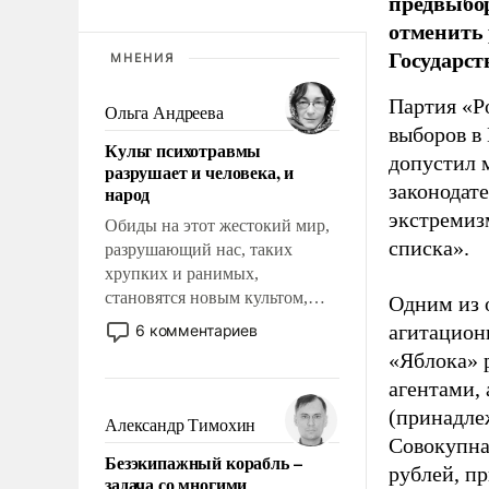
предвыбор
отменить 
Государст
МНЕНИЯ
Партия «Р
Ольга Андреева
выборов в
Культ психотравмы
допустил 
разрушает и человека, и
законодат
народ
экстремиз
Обиды на этот жестокий мир,
списка».
разрушающий нас, таких
хрупких и ранимых,
становятся новым культом,
Одним из 
постепенно вытесняя и
агитацион
6 комментариев
отменяя традиционное
«Яблока» 
требование к человеку – быть
агентами,
мужественным и твердым под
(принадле
ударами судьбы, брать на себя
Александр Тимохин
ответственность, помогать
Совокупная
Безэкипажный корабль –
слабым, идти вперед и
рублей, пр
задача со многими