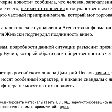
ечерне новости» сообщила, что человек, запечатлен
рее всего,
не имеет отношения
к государственным с
 это частный предприниматель, который мог торгова
 аналитического управления Агентства информаци
ля Жельски подтвердил подлинность видео.
овам, подробности данной ситуации разъяснит през
р Вучич, который обратится к общественности в чет
ретарь российского лидера Дмитрий Песков
заявил
,
 носят особенный характер, и никакие скандалы с 
офицера не могут на них повлиять.
омментировать материалы газеты ВЗГЛЯД,
зарегистрировавшись
на
отношению к комментариям читайте
здесь
.