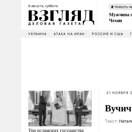
8 августа, суббота
Новость ч
Мужчина с
Чехии
УКРАИНА
АТАКА НА ИРАН
РОССИЯ И США
21 НОЯБРЯ 2
Вучич
Tекст:
Натал
Три исламских государства