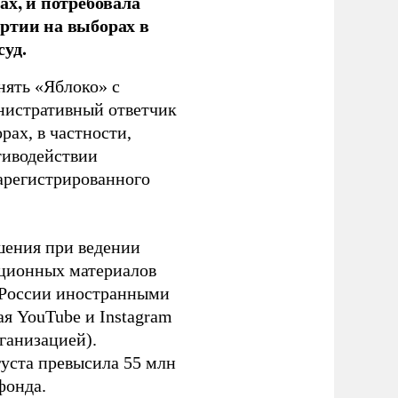
ах, и потребовала
ртии на выборах в
уд.
нять «Яблоко» с
инистративный ответчик
ах, в частности,
тиводействии
зарегистрированного
шения при ведении
ационных материалов
в России иностранными
я YouTube и Instagram
ганизацией).
густа превысила 55 млн
фонда.