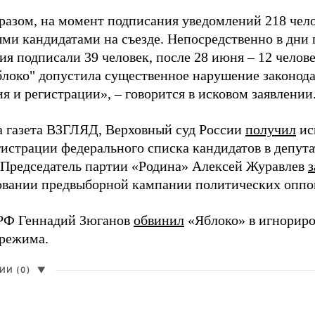
разом, на момент подписания уведомлений 218 чело
ми кандидатами на съезде. Непосредственно в дни 
я подписали 39 человек, после 28 июня – 12 челов
блоко" допустила существенное нарушение законода
 и регистрации», – говорится в исковом заявлении
а газета ВЗГЛЯД, Верховный суд России
получил
ис
гистрации федерального списка кандидатов в депут
 Председатель партии «Родина» Алексей Журавлев
з
вании предвыборной кампании политических оппо
РФ Геннадий Зюганов
обвинил
«Яблоко» в игнорир
 режима.
И (0)
▼