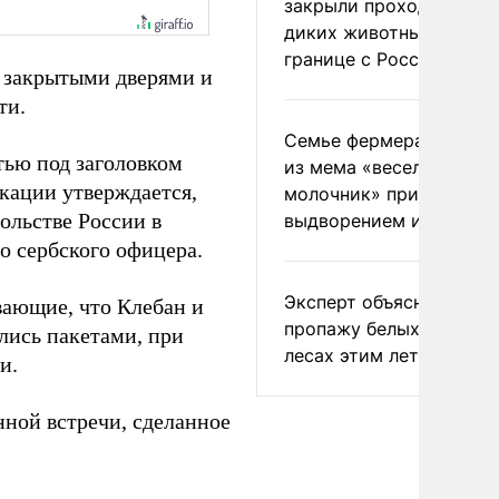
закрыли проходы для
диких животных на
границе с Россией
а закрытыми дверями и
ти.
Семье фермера Уолкер
тью под заголовком
из мема «веселый
кации утверждается,
молочник» пригрозили
ольстве России в
выдворением из Росси
о сербского офицера.
Эксперт объяснил
вающие, что Клебан и
пропажу белых грибов 
лись пакетами, при
лесах этим летом
и.
ной встречи, сделанное