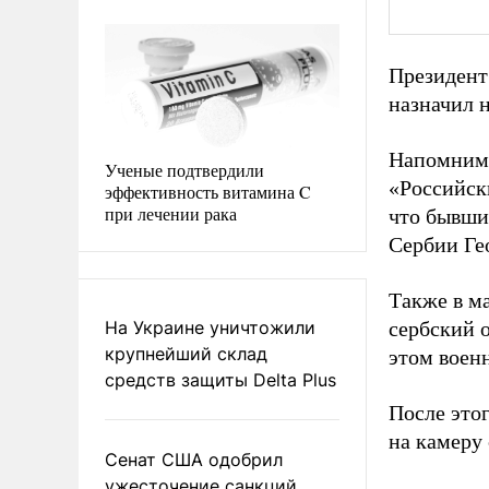
Президент
назначил 
Напомним,
Ученые подтвердили
«Российск
эффективность витамина C
при лечении рака
что бывши
Сербии Ге
Также в м
На Украине уничтожили
сербский 
крупнейший склад
этом военн
средств защиты Delta Plus
После это
на камеру
Сенат США одобрил
ужесточение санкций