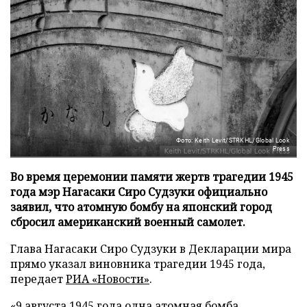
Фото: Keith Levit/STRKHL/Global Look
Press
Во время церемонии памяти жертв трагедии 1945
года мэр Нагасаки Сиро Судзуки официально
заявил, что атомную бомбу на японский город
сбросил американский военный самолет.
Глава Нагасаки Сиро Судзуки в Декларации мира
прямо указал виновника трагедии 1945 года,
передает
РИА «Новости»
.
«9 августа 1945 года одна атомная бомба,