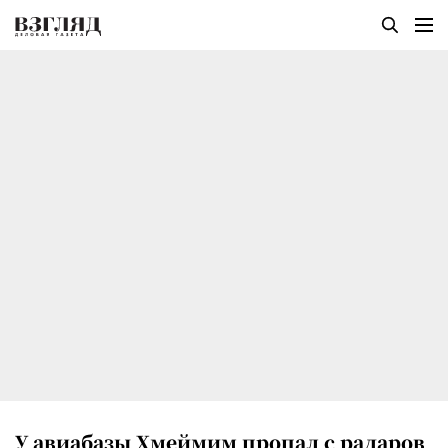
У авиабазы Хмеймим пропал с радаров