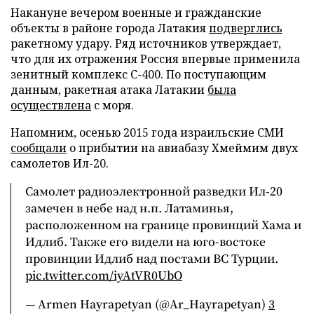
Накануне вечером военные и гражданские
объекты в районе города Латакия
подверглись
ракетному удару. Ряд источников утверждает,
что для их отражения Россия впервые применила
зенитный комплекс С-400. По поступающим
данным, ракетная атака Латакии
была
осуществлена
с моря.
Напомним, осенью 2015 года израильские СМИ
сообщали
о прибытии на авиабазу Хмеймим двух
самолетов Ил-20.
Самолет радиоэлектронной разведки Ил-20
замечен в небе над н.п. Латаминья,
расположенном на границе провинций Хама и
Идлиб. Также его видели на юго-востоке
провинции Идлиб над постами ВС Турции.
pic.twitter.com/iyAtVR0UbO
— Armen Hayrapetyan (@Ar_Hayrapetyan)
3