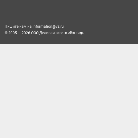
Пишите нам на
information@vz.ru
© 2005 — 2026 ООО Деловая газета «Взгляд»