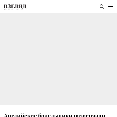
Английские болельщики развенчали