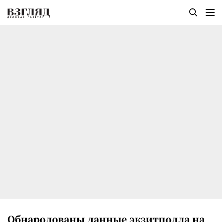
Обнародованы данные экзитполла на