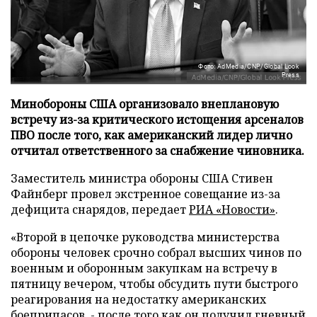
Фото: AdMedia/CNP/Global Look
Press
Минобороны США организовало внеплановую
встречу из-за критического истощения арсеналов
ПВО после того, как американский лидер лично
отчитал ответственного за снабжение чиновника.
Заместитель министра обороны США Стивен
Файнберг провел экстренное совещание из-за
дефицита снарядов, передает
РИА «Новости»
.
«Второй в цепочке руководства министерства
обороны человек срочно собрал высших чинов по
военным и оборонным закупкам на встречу в
пятницу вечером, чтобы обсудить пути быстрого
реагирования на недостатку американских
боеприпасов, - после того как он получил гневный