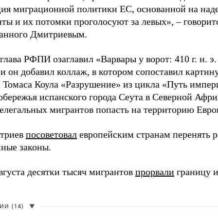
ия миграционной политики ЕС, основанной на наде
ты и их потомки проголосуют за левых», – говоритс
анного Дмитриевым.
глава РФПИ озаглавил «Варвары у ворот: 410 г. н. э
и он добавил коллаж, в котором сопоставил картин
 Томаса Коула «Разрушение» из цикла «Путь импе
обережья испанского города Сеута в Северной Афри
елегальных мигрантов попасть на территорию Евро
итриев
посоветовал
европейским странам перенять 
ные законы.
августа десятки тысяч мигрантов
прорвали
границу и
И (14)
▼