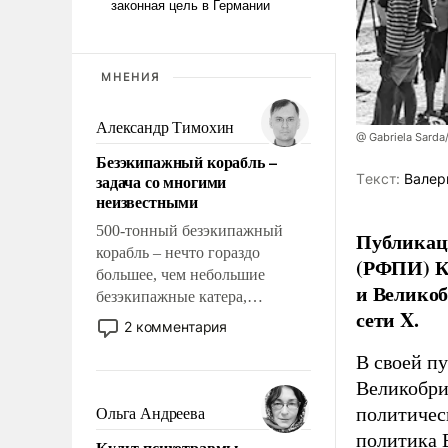
МНЕНИЯ
Александр Тимохин
@ Gabriela Sarda
Безэкипажный корабль –
задача со многими
Tекст:
Валер
неизвестными
500-тонный безэкипажный
Публикаци
корабль – нечто гораздо
(РФПИ) К
большее, чем небольшие
и Великоб
безэкипажные катера,
сети X.
применение которых уже
2 комментария
стало обыденностью. Задача по
В своей п
созданию такого корабля очень
сложна и амбициозна. Однако
Великобри
и ее реализация радикально
политичес
Ольга Андреева
поднимет наши боевые
политика 
Культ психотравмы