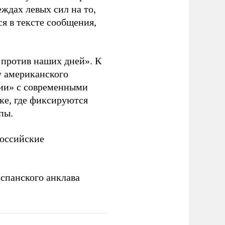
ждах левых сил на то,
я в тексте сообщения,
. против наших дней». К
у американского
рии» с современными
ке, где фиксируются
пы.
российские
спанского анклава