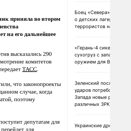
Боец «Севера» рассказ
ник приняла во втором
о детских лагерях
левства
террористов на Украин
ет на его дальнейшее
«Герань-4 сикер» пора
отив высказались 290
сухогруз с западным
смотрение комитетов
оружием для ВСУ
 передает
ТАСС
.
Зеленский после ночны
или, что законопроекты
ударов потребовал у
данном случае, когда
Запада новые ракеты д
латой, поэтому
различных ЗРК
поступит депутатам для
Украинские дроны
 перейдет для