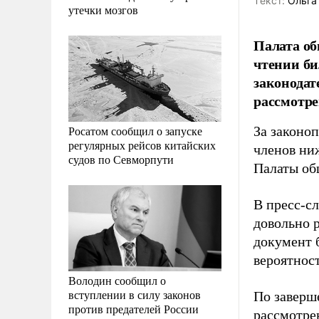
Tекст:
Ольга
утечки мозгов
Палата об
чтении би
законодат
рассмотре
Росатом сообщил о запуске
За законо
регулярных рейсов китайских
членов ни
судов по Севморпути
Палаты об
В пресс-с
довольно р
документ б
вероятнос
Володин сообщил о
вступлении в силу законов
По заверш
против предателей России
рассмотрен