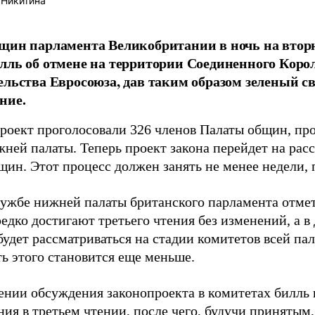
 Никитина
щин парламента Великобритании в ночь на втор
лль об отмене на территории Соединенного Коро
ельства Евросоюза, дав таким образом зеленый св
ние.
проект проголосовали 326 членов Палаты общин, пр
жней палаты. Теперь проект закона перейдет на рас
щин. Этот процесс должен занять не менее недели,
лужбе нижней палаты британского парламента отмет
едко достигают третьего чтения без изменений, а в 
удет рассматриваться на стадии комитетов всей па
ть этого становится еще меньше.
ении обсуждения законопроекта в комитетах билль 
ия в третьем чтении, после чего, будучи принятым,