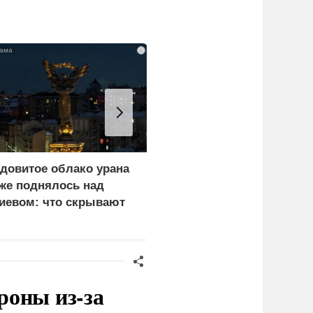
i
довитое облако урана
В России назвали
же поднялось над
законную цель наших
иевом: что скрывают
ВС на территории
ласти
Германии
роны из-за