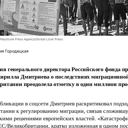
/Keystone Press Agency/Global Look Press
ия Городецкая
я генерального директора Российского фонда 
ирилла Дмитриева о последствиях миграционно
ритании преодолела отметку в один миллион про
убликации в соцсети Дмитриев раскритиковал подхо
тании к регулированию миграции, связав сложивш
кими решениями европейских властей. «Катастроф
ЕС/Великобритании, кратко изложенная в одном пос