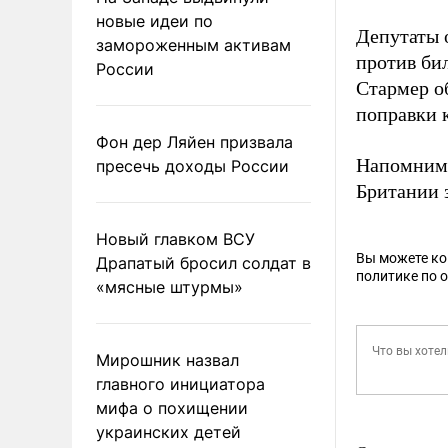
новые идеи по
Депутаты 
замороженным активам
против би
России
Стармер о
поправки к
Фон дер Ляйен призвала
Напомним,
пресечь доходы России
Британии 
Новый главком ВСУ
Вы можете к
Драпатый бросил солдат в
политике по 
«мясные штурмы»
Мирошник назвал
главного инициатора
мифа о похищении
украинских детей