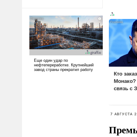
Ираном опустошила
американские арсеналы.
Сложившаяся ситуация
означает многолетний период
уязвимости США, например,
перед Китаем.
Кто зака
Монако?
связь с 
7 АВГУСТА 2
Премь