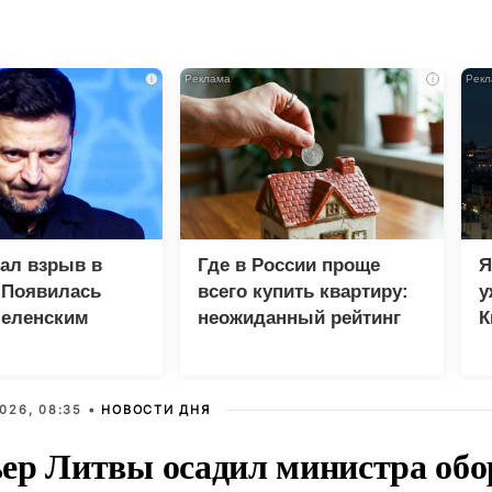
i
i
зал взрыв в
Где в России проще
Я
 Появилась
всего купить квартиру:
у
Зеленским
неожиданный рейтинг
К
в
026, 08:35 •
НОВОСТИ ДНЯ
ер Литвы осадил министра обо