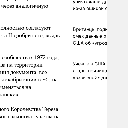
уничтожили друг друга
и через аналогичную
из-за ошибок оператор
 полностью согласуют
Британцы подняли на
та II одобрит его, выдав
смех данные разведки
США об «угрозе России
 сообществах 1972 года,
Ученые в США назвали 
тва на территории
ягоды причиной
ния документа, все
«взрывной» диареи
Великобритании в ЕС, на
именяться на
танских.
ого Королевства Тереза
ого законодательства на