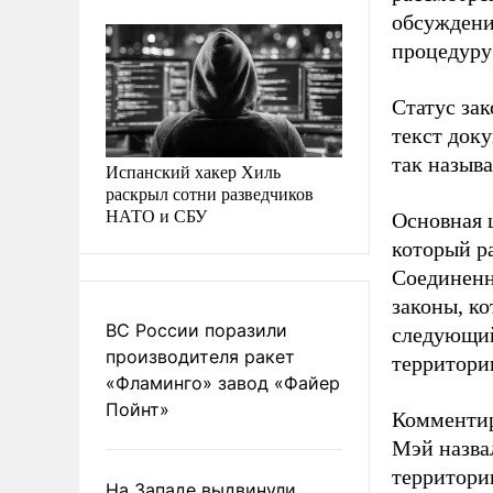
обсуждени
процедуру
Статус за
текст доку
так назыв
Испанский хакер Хиль
раскрыл сотни разведчиков
НАТО и СБУ
Основная 
который р
Соединенн
законы, ко
ВС России поразили
следующий
производителя ракет
территори
«Фламинго» завод «Файер
Пойнт»
Комментир
Мэй назва
территори
На Западе выдвинули