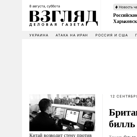
8 августа, суббота
Новость ч
Российски
Харьковск
УКРАИНА
АТАКА НА ИРАН
РОССИЯ И США
12 СЕНТЯБРЯ
Брита
билль
Китай возводит стену против