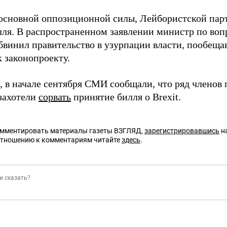
основной оппозиционной силы, Лейбористской парт
лля. В распространенном заявлении министр по воп
бвинил правительство в узурпации власти, пообеща
 законопроекту.
 в начале сентября СМИ сообщали, что ряд членов
захотели
сорвать
принятие билля о Brexit.
омментировать материалы газеты ВЗГЛЯД,
зарегистрировавшись
на
отношению к комментариям читайте
здесь
.