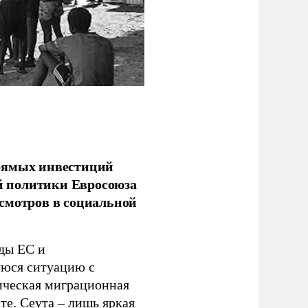
прямых инвестиций
й политики Евросоюза
смотров в социальной
ды ЕС и
уюся ситуацию с
ическая миграционная
те. Сеута – лишь яркая