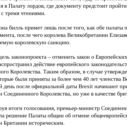
я в Палату лордов, где документу предстоит пройт
 с тремя чтениями.
кона билль примет лишь после того, как обе палаты
мента, после чего королева Великобритании Елизаве
аемую королевскую санкцию.
цель законопроекта – отменить закон о Европейских
аспространил действие европейского законодательс
ого Королевства. Таким образом, в случае утвержде
торые были приняты за более чем 40 лет членства 
 день после официальной даты Brexit начинают пр
и Соединенного Королевства, но уже в качестве бри
уя итоги голосования, премьер-министр Соединенн
ла решение Палаты общин об отмене общеевропейск
и Британии историческим.