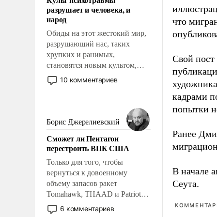
возможности.
иллюстрац
разрушает и человека, и
народ
что мигран
опубликов
Обиды на этот жестокий мир,
разрушающий нас, таких
хрупких и ранимых,
Свой пост 
становятся новым культом,
публикаци
постепенно вытесняя и
10 комментариев
художника
отменяя традиционное
кадрами п
требование к человеку – быть
мужественным и твердым под
попытки н
ударами судьбы, брать на себя
Борис Джерелиевский
ответственность, помогать
Ранее Дм
Сможет ли Пентагон
слабым, идти вперед и
миграцион
перестроить ВПК США
адаптироваться.
Только для того, чтобы
В начале 
вернуться к довоенному
Сеута.
объему запасов ракет
Tomahawk, THAAD и Patriot
США потребуется более трех
КОММЕНТАРИ
6 комментариев
лет. Даже небольшая война с