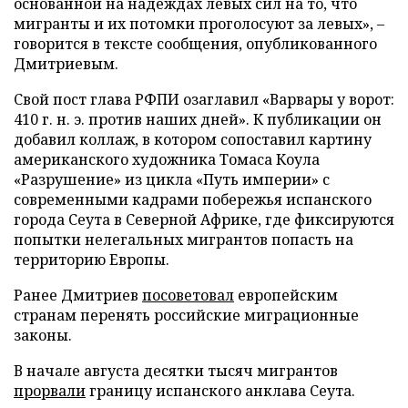
основанной на надеждах левых сил на то, что
мигранты и их потомки проголосуют за левых», –
говорится в тексте сообщения, опубликованного
Дмитриевым.
Свой пост глава РФПИ озаглавил «Варвары у ворот:
410 г. н. э. против наших дней». К публикации он
добавил коллаж, в котором сопоставил картину
американского художника Томаса Коула
«Разрушение» из цикла «Путь империи» с
современными кадрами побережья испанского
города Сеута в Северной Африке, где фиксируются
попытки нелегальных мигрантов попасть на
территорию Европы.
Ранее Дмитриев
посоветовал
европейским
странам перенять российские миграционные
законы.
В начале августа десятки тысяч мигрантов
прорвали
границу испанского анклава Сеута.