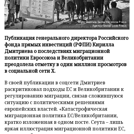
Фото: Gabriela Sarda/Keystone Press
Agency/Global Look Press
Публикация генерального директора Российского
фонда прямых инвестиций (РФПИ) Кирилла
Дмитриева о последствиях миграционной
политики Евросоюза и Великобритании
преодолела отметку в один миллион просмотров
в социальной сети X.
В своей публикации в соцсети Дмитриев
раскритиковал подходы ЕС и Великобритании к
регулированию миграции, связав сложившуюся
ситуацию с политическими решениями
европейских властей. «Катастрофическая
миграционная политика ЕС/Великобритании,
кратко изложенная в одном посте. Сеута – лишь
яркая иллюстрация миграционной политики ЕС,