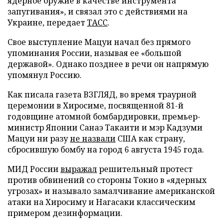
ядерное оружие в качестве инструмента
запугивания», и связал это с действиями на
Украине, передает
ТАСС
.
Свое выступление Мацуи начал без прямого
упоминания России, называя ее «большой
державой». Однако позднее в речи он напрямую
упомянул Россию.
Как писала газета ВЗГЛЯД, во время траурной
церемонии в Хиросиме, посвященной 81-й
годовщине атомной бомбардировки, премьер-
министр Японии Санаэ Такаити и мэр Кадзуми
Мацуи ни разу
не назвали
США как страну,
сбросившую бомбу на город 6 августа 1945 года.
МИД России
выражал
решительный протест
против обвинений со стороны Токио в «ядерных
угрозах» и называло замалчивание американской
атаки на Хиросиму и Нагасаки классическим
примером дезинформации.