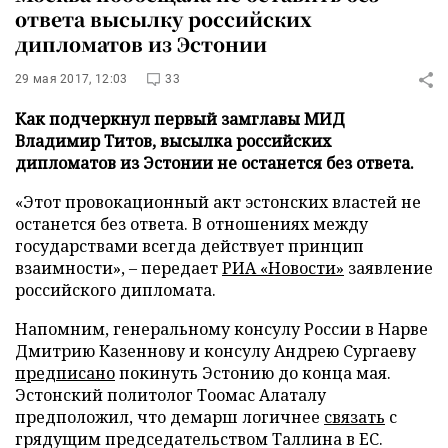
ответа высылку российских
дипломатов из Эстонии
29 мая 2017, 12:03
33
Как подчеркнул первый замглавы МИД
Владимир Титов, высылка российских
дипломатов из Эстонии не останется без ответа.
«Этот провокационный акт эстонских властей не
останется без ответа. В отношениях между
государствами всегда действует принцип
взаимности», – передает
РИА «Новости»
заявление
российского дипломата.
Напомним, генеральному консулу России в Нарве
Дмитрию Казеннову и консулу Андрею Сургаеву
предписано
покинуть Эстонию до конца мая.
Эстонский политолог Тоомас Алаталу
предположил, что демарш логичнее
связать
с
грядущим председательством Таллина в ЕС.