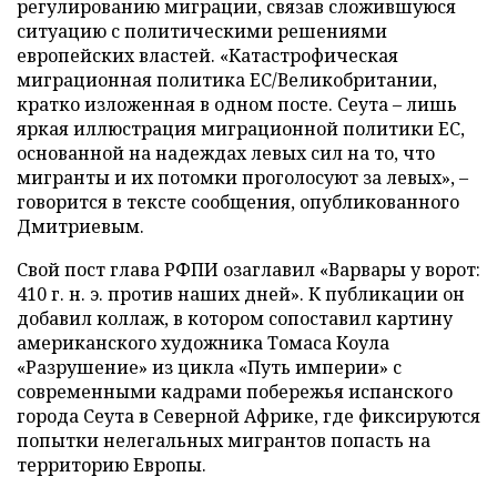
регулированию миграции, связав сложившуюся
ситуацию с политическими решениями
европейских властей. «Катастрофическая
миграционная политика ЕС/Великобритании,
кратко изложенная в одном посте. Сеута – лишь
яркая иллюстрация миграционной политики ЕС,
основанной на надеждах левых сил на то, что
мигранты и их потомки проголосуют за левых», –
говорится в тексте сообщения, опубликованного
Дмитриевым.
Свой пост глава РФПИ озаглавил «Варвары у ворот:
410 г. н. э. против наших дней». К публикации он
добавил коллаж, в котором сопоставил картину
американского художника Томаса Коула
«Разрушение» из цикла «Путь империи» с
современными кадрами побережья испанского
города Сеута в Северной Африке, где фиксируются
попытки нелегальных мигрантов попасть на
территорию Европы.