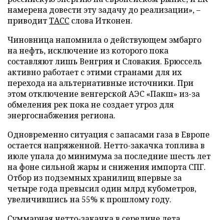
намерена довести эту задачу до реализации», –
приводит
ТАСС
слова Итконен.
Чиновница напомнила о действующем эмбарго
на нефть, исключение из которого пока
составляют лишь Венгрия и Словакия. Брюссель
активно работает с этими странами для их
перехода на альтернативные источники. При
этом отключение венгерской АЭС «Пакш» из-за
обмеления рек пока не создает угроз для
энергоснабжения региона.
Одновременно ситуация с запасами газа в Европе
остается напряженной. Нетто-закачка топлива в
июле упала до минимума за последние шесть лет
на фоне сильной жары и снижения импорта СПГ.
Отбор из подземных хранилищ впервые за
четыре года превысил один млрд кубометров,
увеличившись на 55% к прошлому году.
Суммарная нетто-закачка в середине лета