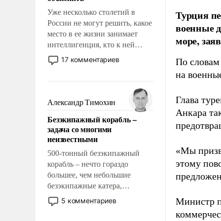
Уже несколько столетий в
Турция пе
России не могут решить, какое
военные д
место в ее жизни занимает
море, зая
интеллигенция, кто к ней
принадлежит, а кого из нее
17 комментариев
По словам
исключили с правом
на военные
восстановления и без оного. И
чем она отличается от просто
Глава тур
образованных людей. Иногда
Александр Тимохин
казалось, что эти вопросы
Анкара та
Безэкипажный корабль –
решены раз и навсегда, но –
предотвра
задача со многими
нет, не решены.
неизвестными
«Мы призв
500-тонный безэкипажный
этому пов
корабль – нечто гораздо
большее, чем небольшие
предложен
безэкипажные катера,
применение которых уже
Министр п
5 комментариев
стало обыденностью. Задача по
коммерческ
созданию такого корабля очень