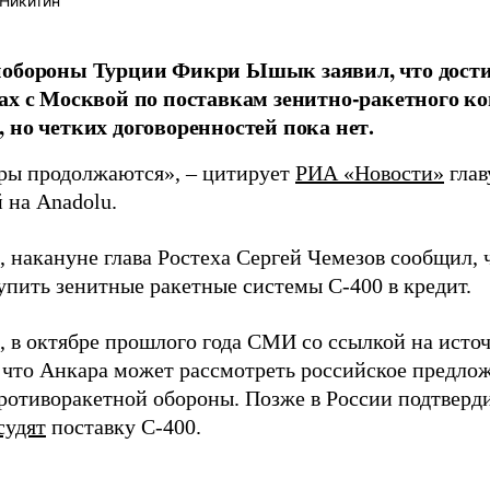
Никитин
обороны Турции Фикри Ышык заявил, что достиг
ах с Москвой по поставкам зенитно-ракетного к
 но четких договоренностей пока нет.
ры продолжаются», – цитирует
РИА «Новости»
глав
 на Anadolu.
 накануне глава Ростеха Сергей Чемезов сообщил,
упить зенитные ракетные системы С-400 в кредит.
 в октябре прошлого года СМИ со ссылкой на ист
, что Анкара может рассмотреть российское предло
ротиворакетной обороны. Позже в России подтверди
судят
поставку С-400.