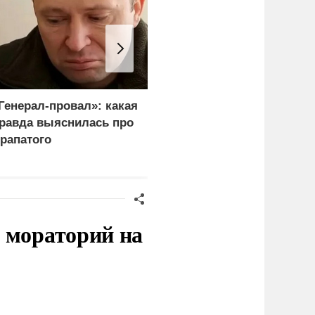
Генерал-провал»: какая
"Королева марафонов"
равда выяснилась про
привыкает к нищете и
рапатого
тюремной зарплате в 6,
тысяч
 мораторий на