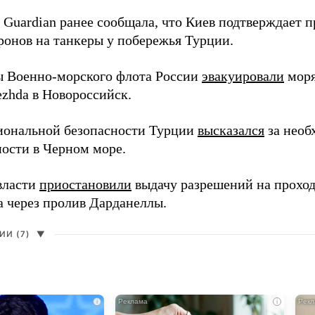
 Guardian ранее сообщала, что Киев подтверждает п
ронов на танкеры у побережья Турции.
ы Военно-морского флота России
эвакуировали
моря
ezhda в Новороссийск.
иональной безопасности Турции
высказался
за необ
ости в Черном море.
власти
приостановили
выдачу разрешений на проход
а через пролив Дарданеллы.
И (7)
▼
i
i