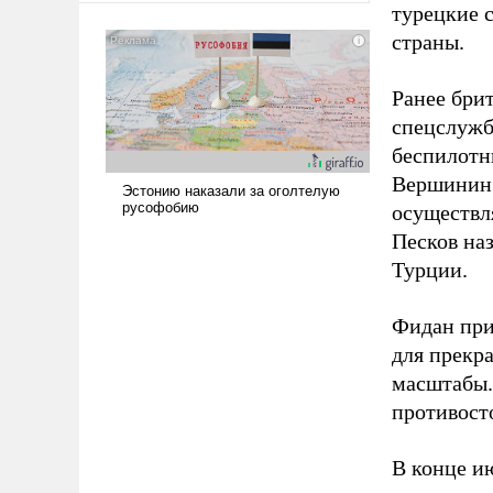
турецкие 
сложна и амбициозна. Однако
страны.
и ее реализация радикально
поднимет наши боевые
возможности.
Ранее брит
спецслужб
беспилотн
Вершинин 
осуществл
Песков на
Турции.
Фидан при
для прекр
масштабы.
противосто
В конце и