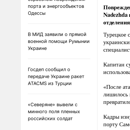
Поврежден
порта и энергообъектов
Одессы
Nadezhda 
отделения
В МИД заявили о прямой
Турецкое 
военной помощи Румынии
украински
Украине
специалис
Капитан с
Госдеп сообщил о
использов
передаче Украине ракет
ATACMS из Турции
«После ат
лишилось 
превратило
«Северяне» вывели с
минного поля пленных
Кадры изн
российских солдат
порту Сам