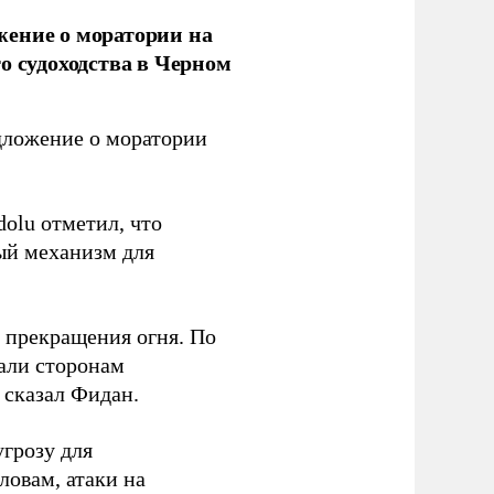
жение о моратории на
о судоходства в Черном
дложение о моратории
olu отметил, что
ый механизм для
 прекращения огня. По
али сторонам
 сказал Фидан.
угрозу для
ловам, атаки на