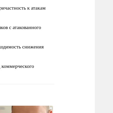
ричастность к атакам
ков с атакованного
ходимость снижения
 коммерческого
i