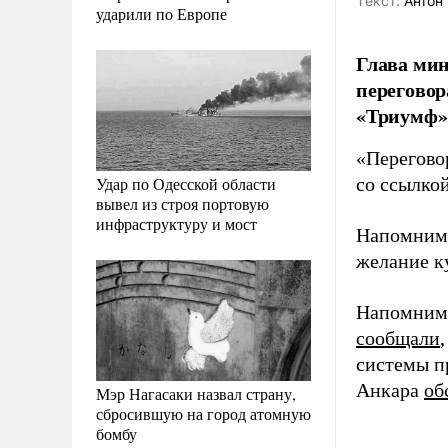
Tекст:
Антон 
ударили по Европе
Глава мин
переговор
«Триумф»,
«Перегово
Удар по Одесской области
со ссылкой
вывел из строя портовую
инфраструктуру и мост
Напомним,
желание к
Напомним,
сообщали
системы п
Анкара
об
Мэр Нагасаки назвал страну,
сбросившую на город атомную
бомбу