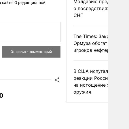
Молдавию предупреди
 сайте. О редакционной
о последствиях выхода
СНГ
The Times: Закрытие
Ормуза обогатило новы
игроков нефтерынка
В США испугались
реакции России и Кита
на истощение запасов
о
оружия