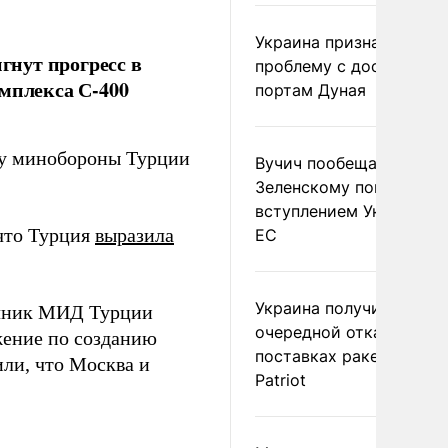
Украина признала
нут прогресс в
проблему с доступом к
омплекса С-400
портам Дуная
у минобороны Турции
Вучич пообещал
Зеленскому помочь со
вступлением Украины в
 что Турция
выразила
ЕС
Украина получила
очник МИД Турции
очередной отказ в
жение по созданию
поставках ракет для
ли, что Москва и
Patriot