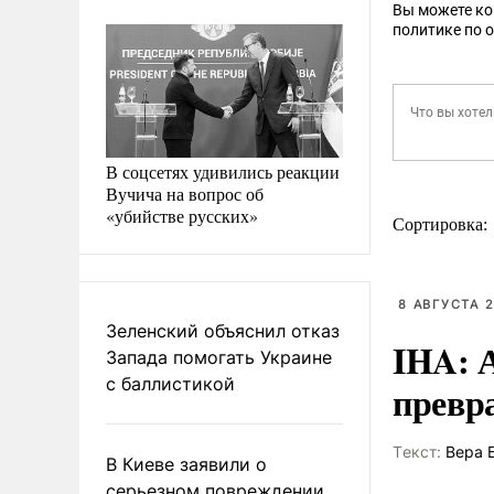
Вы можете к
политике по 
В соцсетях удивились реакции
Вучича на вопрос об
«убийстве русских»
Сортировка:
8 АВГУСТА 2
Зеленский объяснил отказ
IHA: 
Запада помогать Украине
с баллистикой
превр
Tекст:
Вера 
В Киеве заявили о
серьезном повреждении