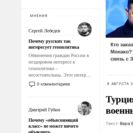
МНЕНИЯ
Сергей Лебедев
Почему русских так
Кто зака
интересует геополитика
Монако?
Обвинения граждан России в
связь с 
нездоровом интересе к
геополитике –
несостоятельны. Этот интерес
рационален и прагматичен. Он
0 комментариев
8 АВГУСТА 2
обусловлен тысячелетним
Турци
опытом выживания в крайне
непростых условиях и
военн
фундаментальным знанием,
Дмитрий Губин
что мировая политика имеет
Почему «объясняющий
свойство заявляться на порог
Tекст:
Вера 
класс» не может ничего
нашего дома.
объяснить