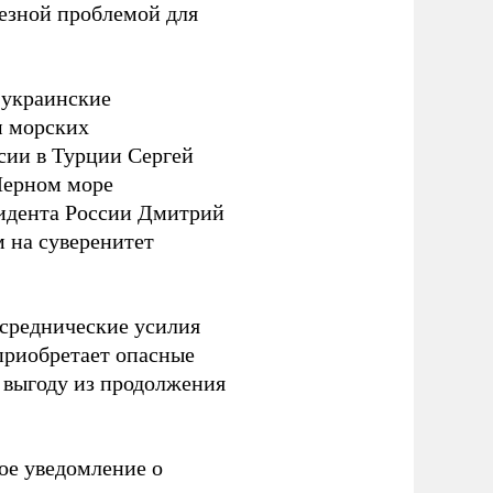
ьезной проблемой для
а украинские
м морских
сии в Турции Сергей
Черном море
зидента России Дмитрий
м на суверенитет
среднические усилия
 приобретает опасные
 выгоду из продолжения
ое уведомление о