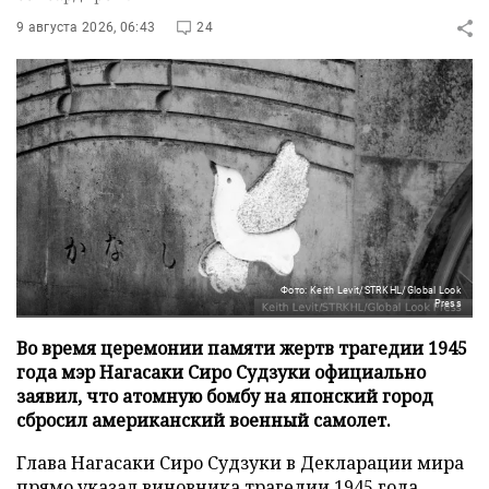
9 августа 2026, 06:43
24
Фото: Keith Levit/STRKHL/Global Look
Press
Во время церемонии памяти жертв трагедии 1945
года мэр Нагасаки Сиро Судзуки официально
заявил, что атомную бомбу на японский город
сбросил американский военный самолет.
Глава Нагасаки Сиро Судзуки в Декларации мира
прямо указал виновника трагедии 1945 года,