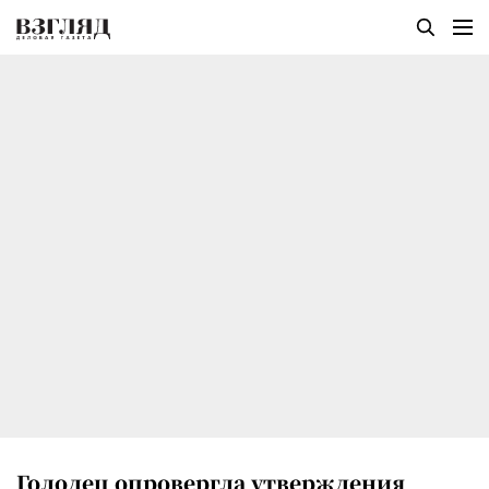
Голодец опровергла утверждения