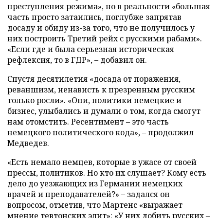
преступления режима», но в реальности «большая
часть просто затаились, поглубже запрятав
досаду и обиду из-за того, что не получилось у
них построить Третий рейх с русскими рабами».
«Если где и была серьезная историческая
рефлексия, то в ГДР», – добавил он.
Спустя десятилетия «досада от поражения,
реваншизм, ненависть к презренным русским
только росли». «Они, политики немецкие и
бизнес, улыбались и думали о том, когда смогут
нам отомстить. Ресентимент – это часть
немецкого политического кода», – продолжил
Медведев.
«Есть немало немцев, которые в ужасе от своей
прессы, политиков. Но кто их слушает? Кому есть
дело до уезжающих из Германии немецких
врачей и преподавателей?» – задался он
вопросом, отметив, что Мартенс «выражает
мнение тевтонских элит»: «У них добить русских –