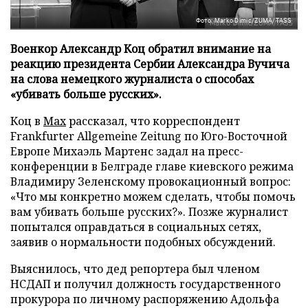
Фото: Marko Dimic/ZUMA/TASS
Военкор Александр Коц обратил внимание на
реакцию президента Сербии Александра Вучича
на слова немецкого журналиста о способах
«убивать больше русских».
Коц в
Мах
рассказал, что корреспондент
Frankfurter Allgemeine Zeitung по Юго-Восточной
Европе Михаэль Мартенс задал на пресс-
конференции в Белграде главе киевского режима
Владимиру Зеленскому провокационный вопрос:
«Что мы конкретно можем сделать, чтобы помочь
вам убивать больше русских?». Позже журналист
попытался оправдаться в социальных сетях,
заявив о нормальности подобных обсуждений.
Выяснилось, что дед репортера был членом
НСДАП и получил должность государственного
прокурора по личному распоряжению Адольфа