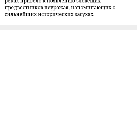
реках привело к появлению зловещих
предвестников неурожая, напоминающих о
сильнейших исторических засухах.