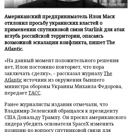
Фото: Zuma/ТАСС
Американский предприниматель Илон Маск
отклонил просьбу украинских властей о
применении спутниковой связи Starlink для атак
вглубь российской территории, опасаясь
возможной эскалации конфликта, пишет The
Atlantic.
«На данный момент положительного решения
нет, Илон постоянно повторяет, что пора
заключать сделку», – рассказал журналу
The
Atlantic
источник из окружения бывшего
министра обороны Украины Михаила Федорова,
передает
ТАСС
.
Ранее журналисты издания отмечали, что
Владимир Зеленский обращался к президенту
США Дональду Трампу. Он просил американского
лидера убедить основателя SpaceX изменить
позицию по вопросу спутниковой связи для