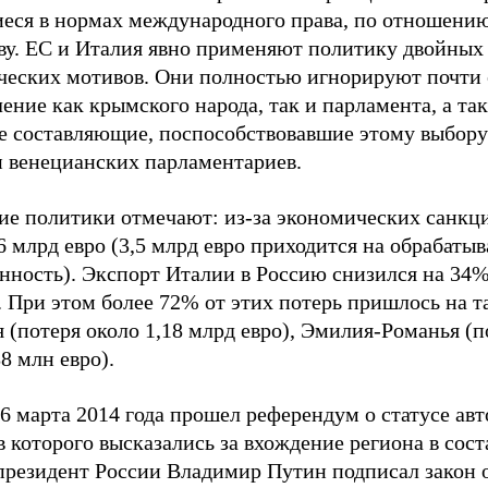
еся в нормах международного права, по отношени
ву. ЕС и Италия явно применяют политику двойных 
ческих мотивов. Они полностью игнорируют почти 
ение как крымского народа, так и парламента, а та
е составляющие, поспособствовавшие этому выбору»
 венецианских парламентариев.
ие политики отмечают: из-за экономических санкц
,6 млрд евро (3,5 млрд евро приходится на обрабат
ность). Экспорт Италии в Россию снизился на 34% 
. При этом более 72% от этих потерь пришлось на т
(потеря около 1,18 млрд евро), Эмилия-Романья (п
8 млн евро).
6 марта 2014 года прошел референдум о статусе ав
 которого высказались за вхождение региона в сост
 президент России Владимир Путин подписал закон 