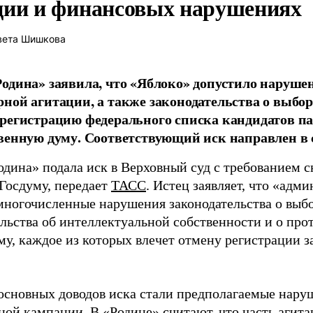
ции и финансовых нарушениях
вета Шишкова
одина» заявила, что «Яблоко» допустило наруше
ной агитации, а также законодательства о выбор
регистрацию федерального списка кандидатов па
венную думу. Соответствующий иск направлен в с
одина» подала иск в Верховный суд с требованием с
 Госдуму, передает
ТАСС
. Истец заявляет, что «адм
многочисленные нарушения законодательства о выбор
ельства об интеллектуальной собственности и о про
му, каждое из которых влечет отмену регистрации 
основных доводов иска стали предполагаемые нару
ной кампании. В «Родине» считают, что часть агит