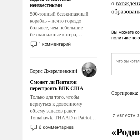
адаптироваться.
о
вхождени
неизвестными
образова
500-тонный безэкипажный
корабль – нечто гораздо
большее, чем небольшие
Вы можете к
безэкипажные катера,
политике по 
применение которых уже
1 комментарий
стало обыденностью. Задача по
созданию такого корабля очень
сложна и амбициозна. Однако
и ее реализация радикально
Борис Джерелиевский
поднимет наши боевые
Сможет ли Пентагон
возможности.
перестроить ВПК США
Сортировка:
Только для того, чтобы
вернуться к довоенному
объему запасов ракет
7 АВГУСТА 2
Tomahawk, THAAD и Patriot
США потребуется более трех
«Роди
6 комментариев
лет. Даже небольшая война с
Ираном опустошила