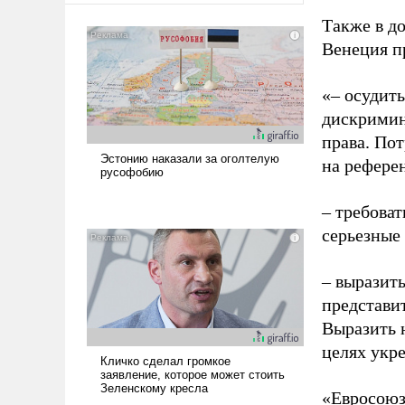
Также в до
Венеция п
«– осудит
дискримин
права. По
на рефере
– требова
серьезные
– выразит
представи
Выразить 
целях укр
«Евросоюз