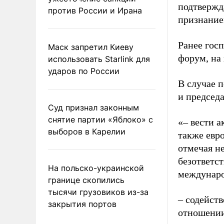
подтвержд
против России и Ирана
признание
Ранее гос
Маск запретил Киеву
форум, на
использовать Starlink для
ударов по России
В случае 
и председа
Суд признал законным
снятие партии «Яблоко» с
«– вести 
выборов в Карелии
также евр
отмечая н
безответс
На польско-украинской
междунаро
границе скопились
тысячи грузовиков из-за
– содейств
закрытия портов
отношении