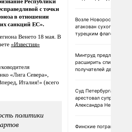
ризнание Республики
справедливой с точки
союза в отношении
Возле Новороссийска
ких санкций ЕС».
атакован сухогруз под
турецким флагом
егиона Венето 18 мая. В
азете
«Известия»
Минтруд предложил
расширить список
уководителя
получателей двух пенс
нко «Лига Севера»,
перед, Италия!» (всего
Суд Петербурга заочно
арестовал супругу
Александра Невзорова
ость политики
дартов
Финские пограничники