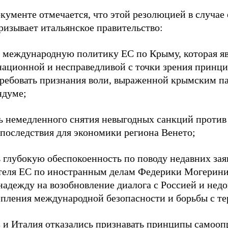
кументе отмечается, что этой резолюцией в случае
ризывает итальянское правительство:
ь международную политику ЕС по Крыму, которая я
ационной и несправедливой с точки зрения принц
требовать признания воли, выраженной крымским п
ндуме;
ть немедленного снятия невыгодных санкций проти
 последствия для экономики региона Венето;
ь глубокую обеспокоенность по поводу недавних за
теля ЕС по иностранным делам Федерики Могерини
надежду на возобновление диалога с Россией и нед
епления международной безопасности и борьбы с т
 и Италия отказались признавать принципы самооп