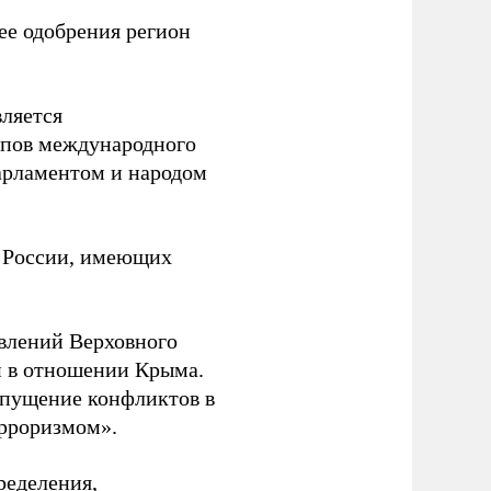
 ее одобрения регион
вляется
ипов международного
арламентом и народом
в России, имеющих
явлений Верховного
 в отношении Крыма.
опущение конфликтов в
ерроризмом».
ределения,