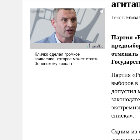
агита
американские арсеналы.
Сложившаяся ситуация
Tекст:
Елиза
означает многолетний период
уязвимости США, например,
перед Китаем.
Партия «Р
предвыбор
отменить 
Государст
Партия «Р
выборов в
допустил 
законодат
экстремиз
списка».
Одним из 
агитацион