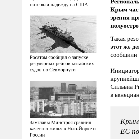
Региональ
потеряли надежду на США
Крым част
зрения п
полуостро
Такая рез
этот же де
сообщили 
Росатом сообщил о запуске
регулярных рейсов китайских
судов по Севморпути
Инициатор
крупнейши
Сильвиа Р
в венециан
Крым 
Замглавы Минстроя сравнил
качество жилья в Нью-Йорке и
ЕС п
России