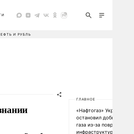
ТИ
НЕФТЬ И РУБЛЬ
ГЛАВНОЕ
знании
«Нафтогаз» Украины
остановил добычу нефт
газа из-за повреждения
инфраструктуры