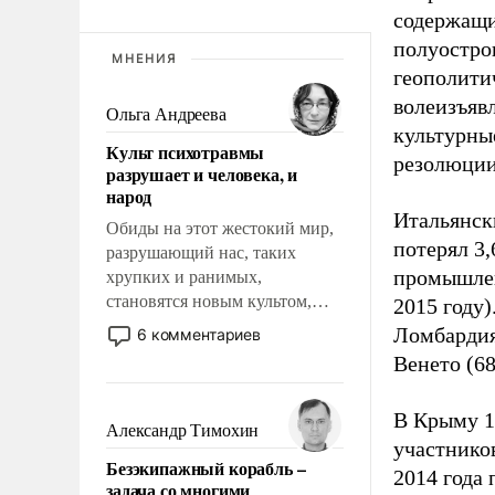
содержащи
полуостро
МНЕНИЯ
геополити
волеизъявл
Ольга Андреева
культурны
Культ психотравмы
резолюции
разрушает и человека, и
народ
Итальянск
Обиды на этот жестокий мир,
потерял 3
разрушающий нас, таких
промышлен
хрупких и ранимых,
становятся новым культом,
2015 году)
постепенно вытесняя и
Ломбардия 
6 комментариев
отменяя традиционное
Венето (68
требование к человеку – быть
мужественным и твердым под
В Крыму 1
ударами судьбы, брать на себя
Александр Тимохин
участников
ответственность, помогать
Безэкипажный корабль –
слабым, идти вперед и
2014 года
задача со многими