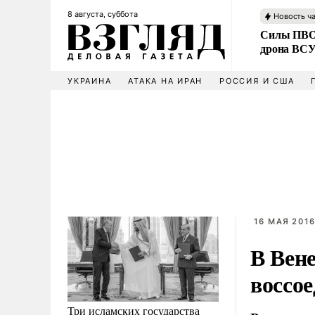
8 августа, суббота
Новость ч
Силы ПВО 
дрона ВС
УКРАИНА
АТАКА НА ИРАН
РОССИЯ И США
16 МАЯ 2016
В Вен
воссо
Три исламских государства