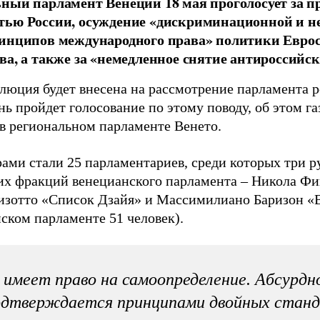
ный парламент Венеции 18 мая проголосует за п
ью России, осуждение «дискриминационной и не
ринципов международного права» политики Евро
ва, а также за «немедленное снятие антироссийс
олюция будет внесена на рассмотрение парламента р
нь пройдет голосование по этому поводу, об этом г
в региональном парламенте Венето.
ами стали 25 парламентариев, среди которых три р
х фракций венецианского парламента – Никола Фи
изотто «Список Дзайя» и Массимилиано Баризон «В
ском парламенте 51 человек).
имеет право на самоопределение. Абсурдн
одтверждается принципами двойных стан