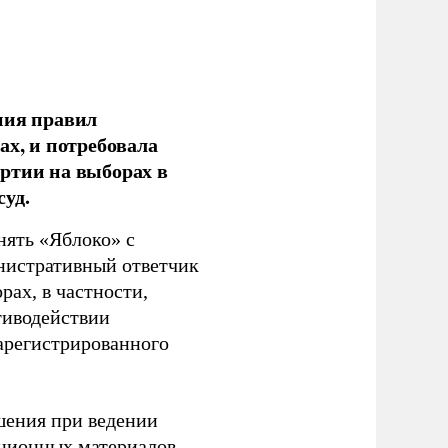
ния правил
ах, и потребовала
ртии на выборах в
уд.
нять «Яблоко» с
инистративный ответчик
ах, в частности,
тиводействии
зарегистрированного
шения при ведении
ационных материалов