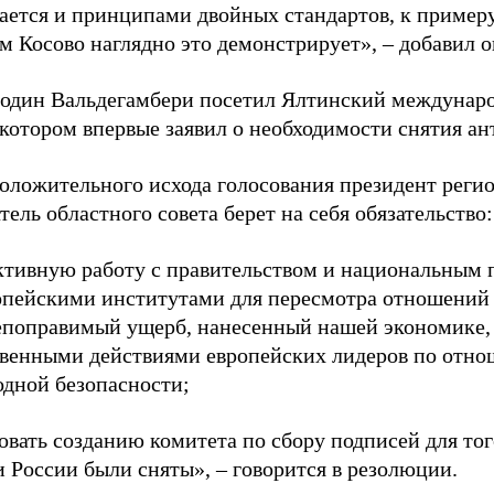
ается и принципами двойных стандартов, к примеру
м Косово наглядно это демонстрирует», – добавил о
подин Вальдегамбери посетил Ялтинский междунар
 котором впервые заявил о необходимости снятия а
положительного исхода голосования президент реги
тель областного совета берет на себя обязательство:
активную работу с правительством и национальным 
опейскими институтами для пересмотра отношений 
епоправимый ущерб, нанесенный нашей экономике,
твенными действиями европейских лидеров по отн
дной безопасности;
овать созданию комитета по сбору подписей для тог
 России были сняты», – говорится в резолюции.