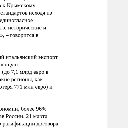
ю к Крымскому
стандартов исходя из
единогласное
кже исторические и
, – говорится в
ий итальянский экспорт
ывающую
(до 7,1 млрд евро в
акие регионы, как
отеря 771 млн евро) и
тономии, более 96%
ав России. 21 марта
о ратификации договора