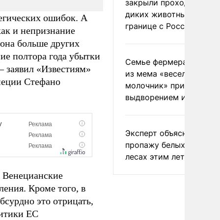
закрыли проходы для
диких животных на
тегических ошибок. А
границе с Россией
как и непризнание
иона больше других
ие полтора года убытки
Семье фермера Уолкер
 – заявил «Известиям»
из мема «веселый
неции Стефано
молочник» пригрозили
выдворением из Росси
Эксперт объяснил
пропажу белых грибов 
лесах этим летом
. Венецианские
ения. Кроме того, в
бсурдно это отрицать,
литики ЕС