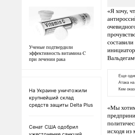
«Я хочу, 
антиросси
очевидног
прочувств
составили 
Ученые подтвердили
инициатор
эффективность витамина C
Вальдегам
при лечении рака
На Украине уничтожили
крупнейший склад
средств защиты Delta Plus
«Мы хотим
предприни
политичес
Сенат США одобрил
исходя из
ужесточение санкций