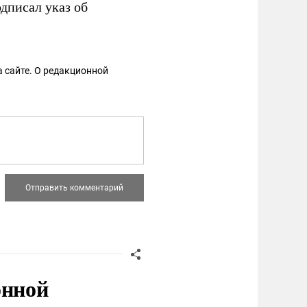
одписал указ об
 сайте. О редакционной
онной