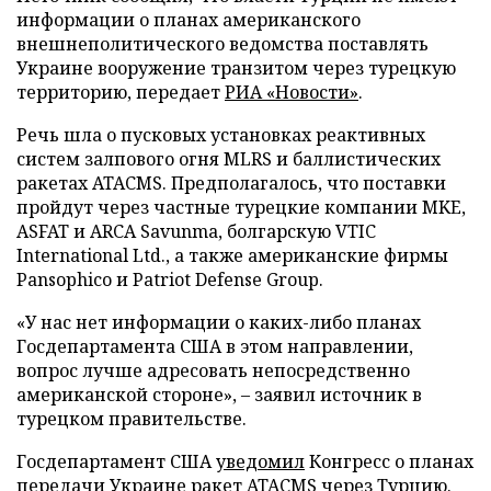
информации о планах американского
внешнеполитического ведомства поставлять
Украине вооружение транзитом через турецкую
территорию, передает
РИА «Новости»
.
Речь шла о пусковых установках реактивных
систем залпового огня MLRS и баллистических
ракетах ATACMS. Предполагалось, что поставки
пройдут через частные турецкие компании MKE,
ASFAT и ARCA Savunma, болгарскую VTIC
International Ltd., а также американские фирмы
Pansophico и Patriot Defense Group.
«У нас нет информации о каких-либо планах
Госдепартамента США в этом направлении,
вопрос лучше адресовать непосредственно
американской стороне», – заявил источник в
турецком правительстве.
Госдепартамент США
уведомил
Конгресс о планах
передачи Украине ракет ATACMS через Турцию.