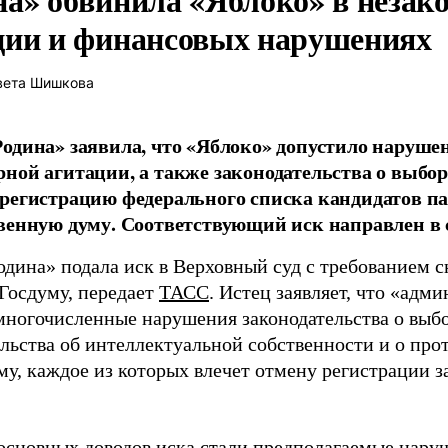
ции и финансовых нарушениях
вета Шишкова
одина» заявила, что «Яблоко» допустило наруше
ной агитации, а также законодательства о выбор
регистрацию федерального списка кандидатов па
венную думу. Соответствующий иск направлен в с
одина» подала иск в Верховный суд с требованием с
 Госдуму, передает
ТАСС
. Истец заявляет, что «адм
многочисленные нарушения законодательства о выбор
ельства об интеллектуальной собственности и о про
му, каждое из которых влечет отмену регистрации 
основных доводов иска стали предполагаемые нару