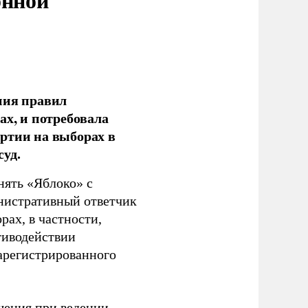
ния правил
ах, и потребовала
ртии на выборах в
уд.
нять «Яблоко» с
инистративный ответчик
ах, в частности,
тиводействии
зарегистрированного
шения при ведении