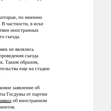
которые, по мнению
В частности, в иске
тствии иностранных
о съезда.
век не являлись
проведения съезда
ек. Таким образом,
тельства еще на стадии
.
ковое заявление об
аты Госдумы от партии
аявил
об иностранном
нентов.