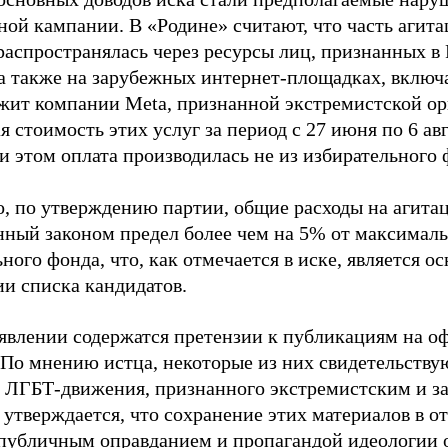
ной кампании. В «Родине» считают, что часть агит
распространялась через ресурсы лиц, признанных 
 а также на зарубежных интернет-площадках, включа
жит компании Meta, признанной экстремистской ор
 стоимость этих услуг за период с 27 июня по 6 ав
и этом оплата производилась не из избирательного 
о, по утверждению партии, общие расходы на агит
нный законом предел более чем на 5% от максималь
ного фонда, что, как отмечается в иске, является 
ии списка кандидатов.
аявлении содержатся претензии к публикациям на о
 По мнению истца, некоторые из них свидетельству
 ЛГБТ-движения, признанного экстремистским и з
 утверждается, что сохранение этих материалов в о
«публичным оправданием и пропагандой идеологии 