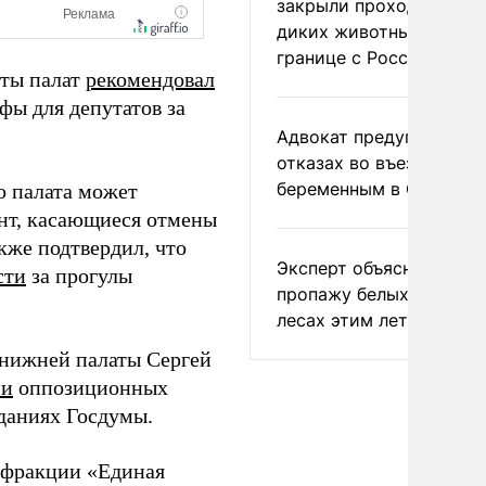
закрыли проходы для
диких животных на
границе с Россией
оты палат
рекомендовал
фы для депутатов за
Адвокат предупредил о
отказах во въезде
беременным в США
то палата может
нт, касающиеся отмены
кже подтвердил, что
Эксперт объяснил
сти
за прогулы
пропажу белых грибов 
лесах этим летом
 нижней палаты Сергей
ми
оппозиционных
даниях Госдумы.
 фракции «Единая