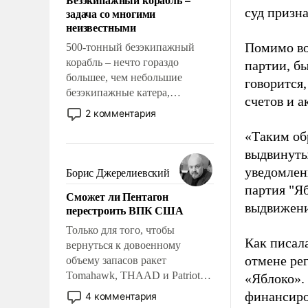
слабым, идти вперед и
суд призн
задача со многими
адаптироваться.
неизвестными
Помимо во
500-тонный безэкипажный
корабль – нечто гораздо
партии, б
большее, чем небольшие
говорится,
безэкипажные катера,
счетов и 
применение которых уже
2 комментария
стало обыденностью. Задача по
«Таким об
созданию такого корабля очень
выдвинуты
сложна и амбициозна. Однако
и ее реализация радикально
уведомлени
Борис Джерелиевский
поднимет наши боевые
партия "Я
Сможет ли Пентагон
возможности.
выдвижения
перестроить ВПК США
Только для того, чтобы
Как писал
вернуться к довоенному
отмене ре
объему запасов ракет
Tomahawk, THAAD и Patriot
«Яблоко».
США потребуется более трех
финансиро
4 комментария
лет. Даже небольшая война с