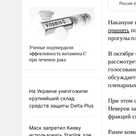
Накануне 
принять
по
прогулы п
Ученые подтвердили
эффективность витамина C
В октябре
при лечении рака
рассмотре
голосован
обсуждает
пленарных
На Украине уничтожили
крупнейший склад
При этом 
средств защиты Delta Plus
Неверов з
фракций с
Маск запретил Киеву
Ранее ком
использовать Starlink для