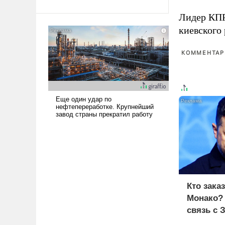
Ираном опустошила
Лидер КП
американские арсеналы.
киевского
Сложившаяся ситуация
означает многолетний период
уязвимости США, например,
КОММЕНТАРИ
перед Китаем.
Кто зака
Монако?
связь с 