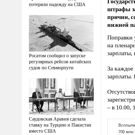
Государст
потеряли надежду на США
штрафы за
причин, с
нижней па
Поправки 
на пленар
зарплаты,
Росатом сообщил о запуске
регулярных рейсов китайских
судов по Севморпути
За каждое
зарплаты.
Отсутство
зарегистри
– в 10.00, 
Саудовская Аравия сделала
ставку на Турцию и Пакистан
вместо США