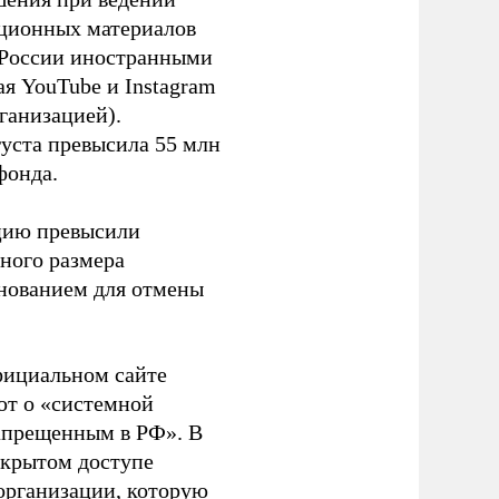
ационных материалов
в России иностранными
я YouTube и Instagram
ганизацией).
густа превысила 55 млн
фонда.
ацию превысили
ного размера
основанием для отмены
фициальном сайте
ют о «системной
апрещенным в РФ». В
ткрытом доступе
организации, которую