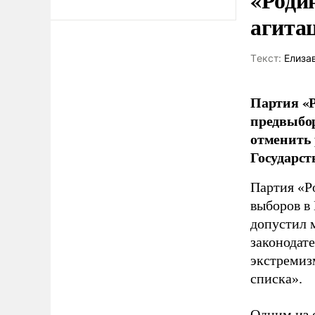
агита
Tекст:
Елиза
Партия «Р
предвыбор
отменить 
Государст
Партия «Р
выборов в
допустил 
законодат
экстремиз
списка».
Одним из 