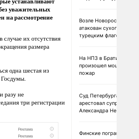
орые устанавливают
без уважительных
н на рассмотрение
Возле Новороссийска
атакован сухогруз под
турецким флагом
 случае их отсутствия
окращения размера
На НПЗ в Братиславе
произошел мощный
ся одна шестая из
пожар
 Госдумы.
и разу не
Суд Петербурга заочно
седания три регистрации
арестовал супругу
Александра Невзорова
Финские пограничники