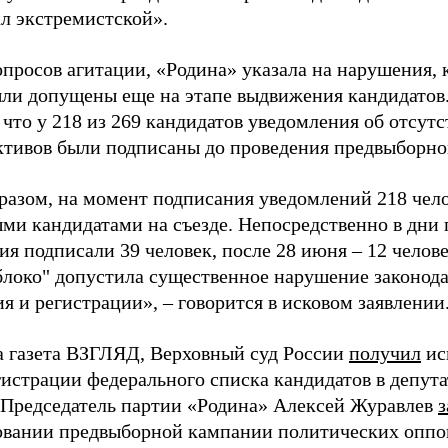
ал экстремистской».
просов агитации, «Родина» указала на нарушения, 
ыли допущены еще на этапе выдвижения кандидатов. 
 что у 218 из 269 кандидатов уведомления об отсу
активов были подписаны до проведения предвыборног
разом, на момент подписания уведомлений 218 чело
ми кандидатами на съезде. Непосредственно в дни 
я подписали 39 человек, после 28 июня – 12 челов
блоко" допустила существенное нарушение законода
 и регистрации», – говорится в исковом заявлении
а газета ВЗГЛЯД, Верховный суд России
получил
ис
гистрации федерального списка кандидатов в депут
 Председатель партии «Родина» Алексей Журавлев
з
вании предвыборной кампании политических оппо