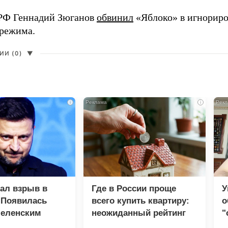
РФ Геннадий Зюганов
обвинил
«Яблоко» в игнорир
 режима.
И (0)
▼
i
i
зал взрыв в
Где в России проще
У
 Появилась
всего купить квартиру:
о
Зеленским
неожиданный рейтинг
"
с