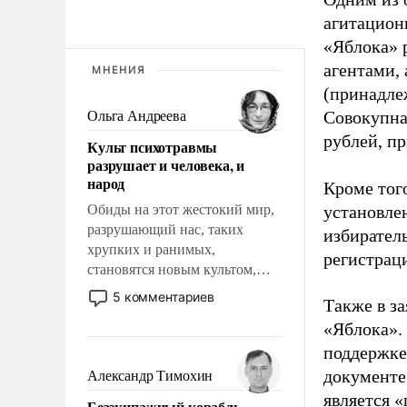
агитацион
«Яблока» 
агентами,
МНЕНИЯ
(принадле
Совокупная
Ольга Андреева
рублей, пр
Культ психотравмы
разрушает и человека, и
народ
Кроме тог
Обиды на этот жестокий мир,
установле
разрушающий нас, таких
избиратель
хрупких и ранимых,
регистрац
становятся новым культом,
постепенно вытесняя и
5 комментариев
Также в з
отменяя традиционное
«Яблока».
требование к человеку – быть
мужественным и твердым под
поддержке
ударами судьбы, брать на себя
документе
Александр Тимохин
ответственность, помогать
является 
Безэкипажный корабль –