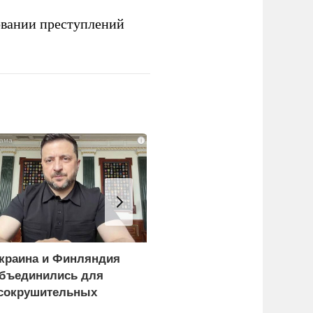
овании преступлений
i
краина и Финляндия
Киев становится
бъединились для
непригодным для
сокрушительных
жизни: печальный
анкций" против России
рейтинг