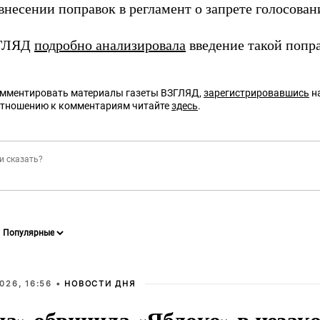
внесении поправок в регламент о запрете голосован
ЗГЛЯД
подробно анализировала
введение такой попра
омментировать материалы газеты ВЗГЛЯД,
зарегистрировавшись
на
отношению к комментариям читайте
здесь
.
026, 16:56 •
НОВОСТИ ДНЯ
на» обвинила «Яблоко» в незак