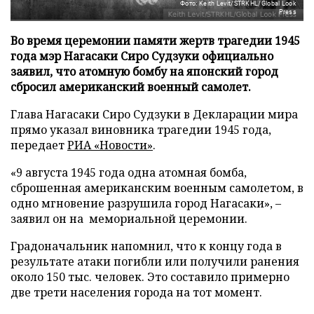
Фото: Keith Levit/STRKHL/Global Look
Press
Во время церемонии памяти жертв трагедии 1945
года мэр Нагасаки Сиро Судзуки официально
заявил, что атомную бомбу на японский город
сбросил американский военный самолет.
Глава Нагасаки Сиро Судзуки в Декларации мира
прямо указал виновника трагедии 1945 года,
передает
РИА «Новости»
.
«9 августа 1945 года одна атомная бомба,
сброшенная американским военным самолетом, в
одно мгновение разрушила город Нагасаки», –
заявил он на мемориальной церемонии.
Градоначальник напомнил, что к концу года в
результате атаки погибли или получили ранения
около 150 тыс. человек. Это составило примерно
две трети населения города на тот момент.