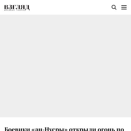
Боевики «ан-Нусры» открыли огонь по