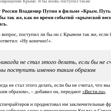
возвращении Крыма: Я бы вновь поступил также
 России Владимир Путин в фильме «Крым. Путь н
бы так же, как во время событий «крымской вес
сь.
 вопрос, поступил ли бы он с Крымом так же, если 
ответил: «Ну конечно!».
никогда не стал этого делать, если бы не 
ны поступить именно таким образом
гда не стал этого делать, если бы не считал, что м
ким образом», – добавил он, передают
«Вести.ru»
.
 спичрайтеров и продиктовал им заключительные ф
ое собрание закон о присоединении Крыма и Севас