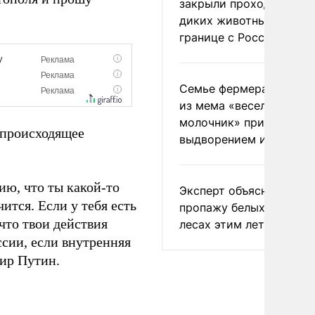
закрыли проходы для
диких животных на
границе с Россией
Семье фермера Уолкер
из мема «веселый
молочник» пригрозили
е происходящее
выдворением из Росси
ию, что ты какой-то
Эксперт объяснил
ится. Если у тебя есть
пропажу белых грибов 
что твои действия
лесах этим летом
ссии, если внутренняя
мир Путин.