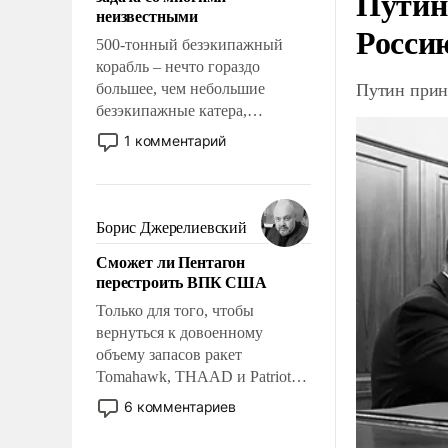
Путин
адаптироваться.
неизвестными
Росси
500-тонный безэкипажный
корабль – нечто гораздо
Путин прин
большее, чем небольшие
безэкипажные катера,
применение которых уже
1 комментарий
стало обыденностью. Задача по
созданию такого корабля очень
сложна и амбициозна. Однако
и ее реализация радикально
Борис Джерелиевский
поднимет наши боевые
Сможет ли Пентагон
возможности.
перестроить ВПК США
Только для того, чтобы
вернуться к довоенному
объему запасов ракет
Tomahawk, THAAD и Patriot
США потребуется более трех
6 комментариев
лет. Даже небольшая война с
Ираном опустошила