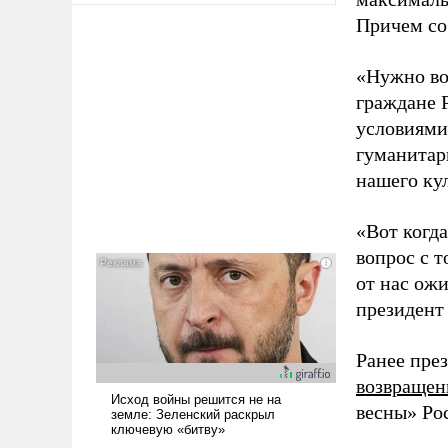
Причем со
«Нужно во
граждане 
условиями 
гуманитар
нашего кул
«Вот когда
вопрос с т
от нас ож
президент
Ранее пре
возвраще
весны» Ро