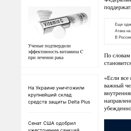
поддержать
Ученые подтвердили
эффективность витамина C
По словам 
при лечении рака
становитс
«Если все 
важный чел
На Украине уничтожили
внутренняя
крупнейший склад
направлены
средств защиты Delta Plus
убежденнос
Сенат США одобрил
ужесточение санкций