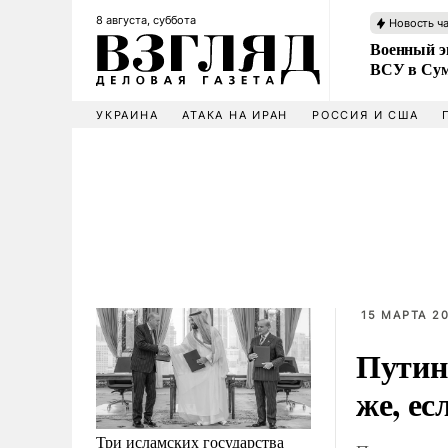
8 августа, суббота
Новость ч
Военный эк
ВСУ в Сум
УКРАИНА
АТАКА НА ИРАН
РОССИЯ И США
15 МАРТА 20
Путин
же, ес
Три исламских государства