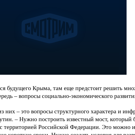
тся будущего Крыма, там еще предстоит решить множ
ередь – вопросы социально-экономического развити
з них – это вопросы структурного характера и инф
утин. – Нужно построить известный мост, который 
 с территорией Российской Федерации. Это можно и
но короткие сроки. Нужно создать условия для разв