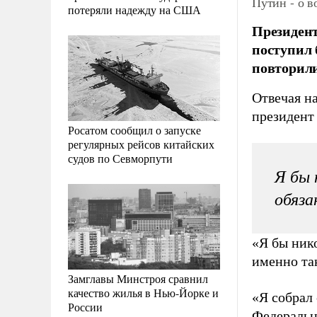
Путин - о 
потеряли надежду на США
Президент
поступил 
повторили
Отвечая на
президент 
Росатом сообщил о запуске
регулярных рейсов китайских
судов по Севморпути
Я бы 
обяза
«Я бы нико
именно та
Замглавы Минстроя сравнил
качество жилья в Нью-Йорке и
«Я собрал
России
Федеральн