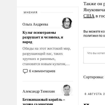
Также он 
Януковича
МНЕНИЯ
США
в го
Ольга Андреева
Культ психотравмы
Вы можете к
политике по 
разрушает и человека, и
народ
Обиды на этот жестокий мир,
разрушающий нас, таких
хрупких и ранимых,
становятся новым культом,
постепенно вытесняя и
6 комментариев
отменяя традиционное
Сортировка:
требование к человеку – быть
мужественным и твердым под
ударами судьбы, брать на себя
Александр Тимохин
6 АВГУСТА 2
ответственность, помогать
Безэкипажный корабль –
слабым, идти вперед и
задача со многими