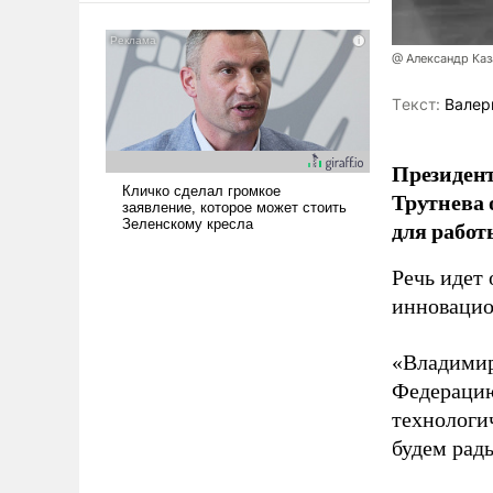
американские арсеналы.
Сложившаяся ситуация
@ Александр Каз
означает многолетний период
уязвимости США, например,
Tекст:
Валер
перед Китаем.
Президен
Трутнева 
для работ
Речь идет 
инновацио
«Владимир
Федерацию
технологи
будем рады