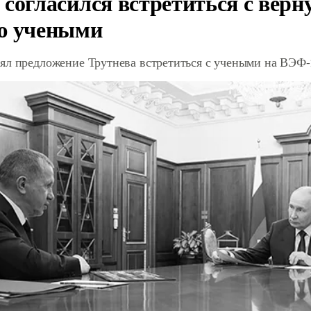
 согласился встретиться с вер
ю учеными
ял предложение Трутнева встретиться с учеными на ВЭФ-