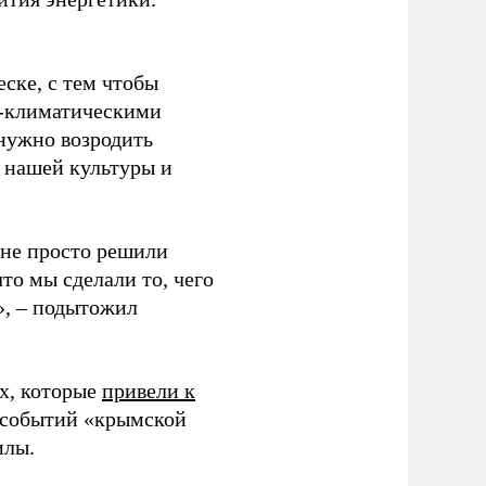
ске, с тем чтобы
о-климатическими
 нужно возродить
 нашей культуры и
ы не просто решили
что мы сделали то, чего
», – подытожил
х, которые
привели к
я событий «крымской
илы.