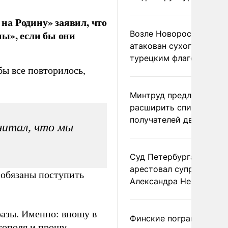
а Родину» заявил, что
ны», если бы они
Возле Новороссийска
атакован сухогруз под
турецким флагом
бы все повторилось,
Минтруд предложил
расширить список
получателей двух пенс
считал, что мы
Суд Петербурга заочно
арестовал супругу
ы обязаны поступить
Александра Невзорова
разы. Именно: вношу в
Финские пограничники
тополя и прошу