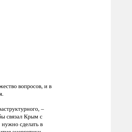
ество вопросов, и в
я.
раструктурного, –
бы связал Крым с
 нужно сделать в
ития энергетики.