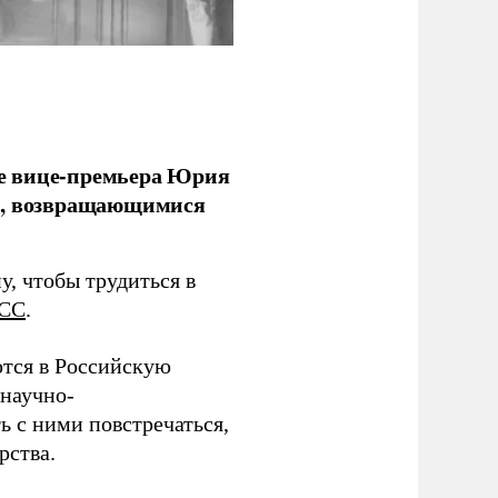
е вице-премьера Юрия
ми, возвращающимися
у, чтобы трудиться в
СС
.
тся в Российскую
научно-
ь с ними повстречаться,
рства.