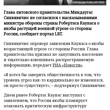
Фото: Mindaugas Kulbis/AP/TASS
Глава литовского правительства Миндаугас
Синкявичюс не согласился с высказываниями
министра обороны страны Робертаса Каунаса о
якобы растущей военной угрозе со стороны
России, сообщает портал LRT.
Синкявичюс опроверг заявления Каунаса о якобы
возрастающей угрозе со стороны России. Глава
правительства призвал не запугивать население
и тщательно взвешивать распространяемую
информацию, передает
РИА «Новости»
.
«Я хотел бы заверить общественность в том, что
уровень угроз как-то кардинально не изменился,
он просто существует», – подчеркнул Синкявичюс.
Днем ранее Робертас Каунас выступил с
заявлением, что Россия якобы планирует
атаковать критическую инфраструктуру