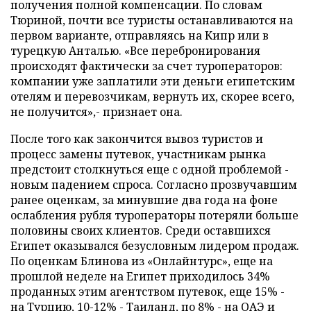
получения полной компенсации. По словам
Тюриной, почти все туристы останавливаются на
первом варианте, отправляясь на Кипр или в
турецкую Анталью. «Все перебронирования
происходят фактически за счет туроператоров:
компании уже заплатили эти деньги египетским
отелям и перевозчикам, вернуть их, скорее всего,
не получится»,- признает она.
После того как закончится вывоз туристов и
процесс замены путевок, участникам рынка
предстоит столкнуться еще c одной проблемой -
новым падением спроса. Согласно прозвучавшим
ранее оценкам, за минувшие два года на фоне
ослабления рубля туроператоры потеряли больше
половины своих клиентов. Среди оставшихся
Египет оказывался безусловным лидером продаж.
По оценкам Блинова из «Онлайнтурс», еще на
прошлой неделе на Египет приходилось 34%
проданных этим агентством путевок, еще 15% -
на Турцию, 10-12% - Таиланд, по 8% - на ОАЭ и