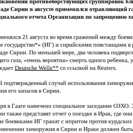
олкновений противоборствующих группировок бли
паде Сирии в августе применялся отравляющий газ
циального отчета Организации по запрещению х
менялся 21 августа во время сражений между боев
е государство*» (ИГ) и сирийскими повстанцами в 
паде Сирии. По меньшей мере, два человека подверг
го газа, «очень вероятна» смерть одного ребенка, 
едает
Deutsche Welle**
со ссылкой на Reuters.
й подтвержденный случай использования химоружи
ия его запасов в Сирии.
бря в Гааге намечено специальное заседание ОЗХО.
и также представят отчет о поездке в Ирак, где он
е боевиками ИГ гранат с ипритом против курдских
рименении химоружия в Сирии и Ираке должен быт