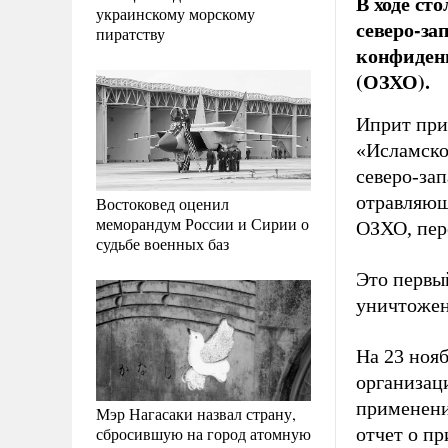
В ходе ст
украинскому морскому
северо-за
пиратству
конфиден
(ОЗХО).
Иприт при
«Исламско
северо-за
отравляюще
Востоковед оценил
меморандум России и Сирии о
ОЗХО, пер
судьбе военных баз
Это первы
уничтожен
На 23 ноя
организаци
применени
Мэр Нагасаки назвал страну,
сбросившую на город атомную
отчет о п