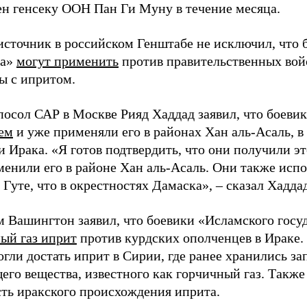
ен генсеку ООН Пан Ги Муну в течение месяца.
 источник в российском Генштабе не исключил, что
ва»
могут применить
против правительственных вой
ы с ипритом.
 посол САР в Москве Рияд Хаддад заявил, что боеви
ем
и уже применяли его в районах Хан аль-Асаль, в
и Ирака. «Я готов подтвердить, что они получили э
енили его в районе Хан аль-Асаль. Они также испо
Гуте, что в окрестностях Дамаска», – сказал Хаддад
м Вашингтон заявил, что боевики «Исламского госу
ый газ иприт
против курдских ополченцев в Ираке. 
гли достать иприт в Сирии, где ранее хранились за
его вещества, известного как горчичный газ. Также
ть иракского происхождения иприта.