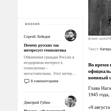
МНЕНИЯ
Сергей Лебедев
@ Keith Levit/ST
Почему русских так
Tекст:
Катер
интересует геополитика
Обвинения граждан России в
нездоровом интересе к
Во время 
геополитике –
официальн
несостоятельны. Этот интерес
военный с
рационален и прагматичен. Он
8 комментариев
обусловлен тысячелетним
Глава Наг
опытом выживания в крайне
1945 года,
непростых условиях и
фундаментальным знанием,
Дмитрий Губин
что мировая политика имеет
«9 август
Почему «объясняющий