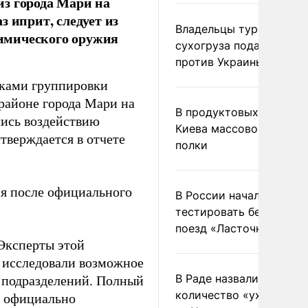
з города Мари на
 иприт, следует из
Владельцы турецкого
имического оружия
сухогруза подадут иск
против Украины в Гаагу
иками группировки
районе города Мари на
В продуктовых магазин
лись воздействию
Киева массово опустел
утверждается в отчете
полки
я после официального
В России начали
тестировать беспилотн
поезд «Ласточка»
 Эксперты этой
и исследовали возможное
В Раде назвали
 подразделений. Полный
количество «ухилянтов
ь официально