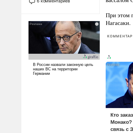
вассалом C
6 комментариев
стало обыденностью. Задача по
созданию такого корабля очень
При этом 
сложна и амбициозна. Однако
Нагасаки.
и ее реализация радикально
поднимет наши боевые
КОММЕНТАРИ
возможности.
Кто зака
Монако?
связь с 