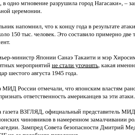
 в одно мгновение разрушила город Нагасаки», – з
ной церемонии.
ьник напомнил, что к концу года в результате ата
оло 150 тыс. человек. Это составило примерно две 
ент.
мьер-министр Японии Санаэ Такаити и мэр Хироси
ятных мероприятий
не стали уточнять
, какая именн
ар шестого августа 1945 года.
в МИД России отмечали, что японским властям рано
ризнать ответственность американцев за эти атаки.
а газета ВЗГЛЯД, официальный представитель МИ
онских чиновников в намеренном замалчивании ро
рагедии. Зампред Совета безопасности Дмитрий Ме