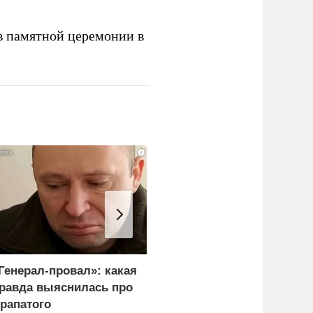
в памятной церемонии в
i
Генерал-провал»: какая
Ученый РАН погиб
равда выяснилась про
после избиения
рапатого
родителями обиженных