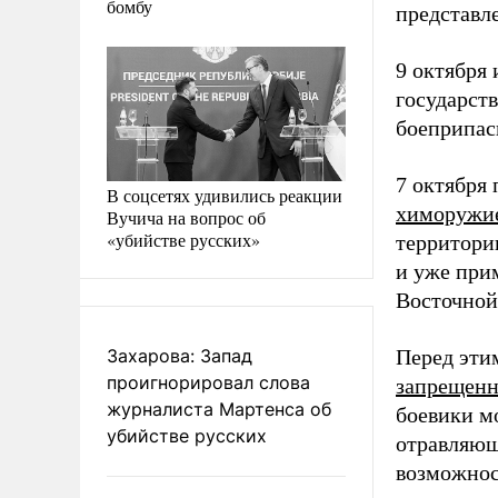
бомбу
представл
9 октября
государст
боеприпас
7 октября
В соцсетях удивились реакции
химоружи
Вучича на вопрос об
«убийстве русских»
территори
и уже прим
Восточной 
Захарова: Запад
Перед эти
проигнорировал слова
запрещенн
журналиста Мартенса об
боевики мо
убийстве русских
отравляющ
возможнос