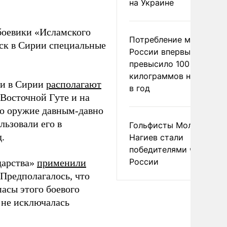
на Украине
 боевики «Исламского
Потребление мяса в
ск в Сирии специальные
России впервые
превысило 100
килограммов на челове
ки в Сирии
располагают
в год
 Восточной Гуте и на
то оружие давным-давно
льзовали его в
Гольфисты Молоканова
.
Нагиев стали
победителями чемпион
России
дарства»
применили
Предполагалось, что
пасы этого боевого
 не исключалась