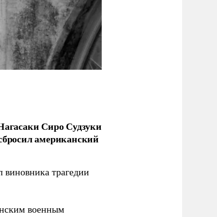
 Нагасаки Сиро Судзуки
 сбросил американский
л виновника трагедии
канским военным