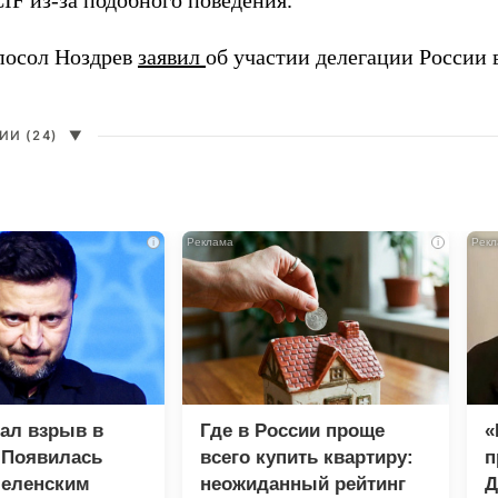
IF из-за подобного поведения.
посол Ноздрев
заявил
об участии делегации России 
И (24)
▼
i
i
зал взрыв в
Где в России проще
«
 Появилась
всего купить квартиру:
п
Зеленским
неожиданный рейтинг
Д