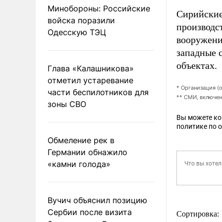
Минобороны: Российские
Сирийские
войска поразили
производст
Одесскую ТЭЦ
вооружени
западные 
объектах.
Глава «Калашникова»
отметил устаревание
* Организация (
части беспилотников для
** СМИ, включен
зоны СВО
Вы можете к
политике по 
Обмеление рек в
Германии обнажило
«камни голода»
Вучич объяснил позицию
Сербии после визита
Сортировка: