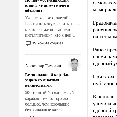
свойство заявляться на порог
самолетом,
класс» не может ничего
нашего дома.
мемориаль
объяснить
Уже несколько столетий в
Градоначал
России не могут решить, какое
ранения ок
место в ее жизни занимает
интеллигенция, кто к ней
на тот мом
принадлежит, а кого из нее
19 комментариев
исключили с правом
Ранее пре
восстановления и без оного. И
время пам
чем она отличается от просто
ядерный уд
образованных людей. Иногда
Александр Тимохин
казалось, что эти вопросы
Безэкипажный корабль –
решены раз и навсегда, но –
При этом 
задача со многими
нет, не решены.
публично п
неизвестными
500-тонный безэкипажный
Как писал
корабль – нечто гораздо
уличила
яп
большее, чем небольшие
ядерной т
безэкипажные катера,
применение которых уже