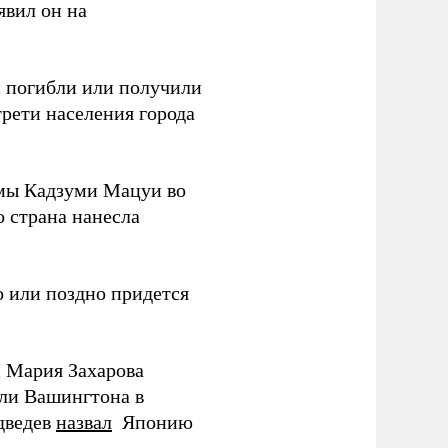
аявил он на
ки погибли или получили
трети населения города
мы Кадзуми Мацуи во
о страна нанесла
 или поздно придется
Д Мария Захарова
ли Вашингтона в
дведев
назвал
Японию