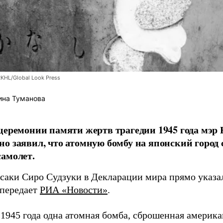
RKHL/Global Look Press
ина Туманова
церемонии памяти жертв трагедии 1945 года мэр
о заявил, что атомную бомбу на японский город
амолет.
асаки Сиро Судзуки в Декларации мира прямо указа
 передает
РИА «Новости»
.
а 1945 года одна атомная бомба, сброшенная амери