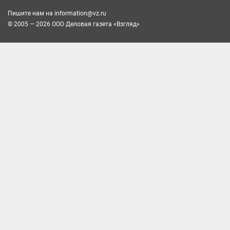
Пишите нам на
information@vz.ru
© 2005 — 2026 ООО Деловая газета «Взгляд»