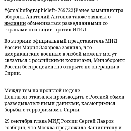
#{smallinfographicleft=769722}Ранее замминистра
обороны Анатолий Антонов также
заявлял о
желании
обмениваться разведданными со
странами коалиции против ИГИЛ.
Во вторник официальный представитель МИД
России Мария Захарова заявила, что
американские военные в любой момент могут
связаться с российскими коллегами, Минобороны
России
беспрецедентно открыто
по операции в
Сирии.
Между тем на прошлой неделе
Пентагон
отказался
производить с Россией обмен
разведывательными данными, касающимися
борьбы с терроризмом в Сирии.
29 сентября глава МИД России Сергей Лавров
сообщил, что Москва предложила Вашингтону и