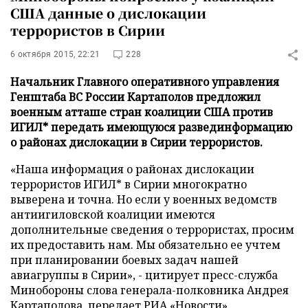
США данные о дислокации
террористов в Сирии
6 октября 2015, 22:21
228
Начальник Главного оперативного управления
Генштаба ВС России Картаполов предложил
военным атташе стран коалиции США против
ИГИЛ* передать имеющуюся развединформацию
о районах дислокации в Сирии террористов.
«Наша информация о районах дислокации
террористов ИГИЛ* в Сирии многократно
выверена и точна. Но если у военных ведомств
антиигиловской коалиции имеются
дополнительные сведения о террористах, просим
их предоставить нам. Мы обязательно ее учтем
при планировании боевых задач нашей
авиагруппы в Сирии», - цитирует пресс-служба
Минобороны слова генерала-полковника Андрея
Картаполова, передает
РИА «Новости»
.