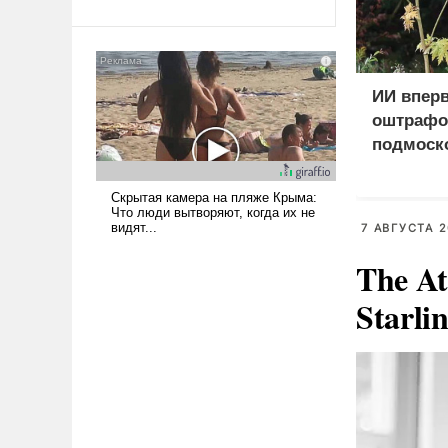
Ираном опустошила
американские арсеналы.
Сложившаяся ситуация
означает многолетний период
ИИ впер
уязвимости США, например,
оштрафо
перед Китаем.
подмоско
за борщ
7 АВГУСТА 2
The At
Starli