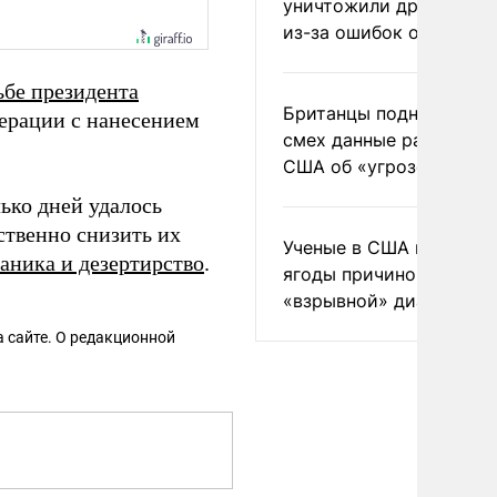
уничтожили друг друга
из-за ошибок оператор
ьбе президента
Британцы подняли на
ерации с нанесением
смех данные разведки
США об «угрозе России
ько дней удалось
ственно снизить их
Ученые в США назвали 
аника и дезертирство
.
ягоды причиной
«взрывной» диареи
 сайте. О редакционной