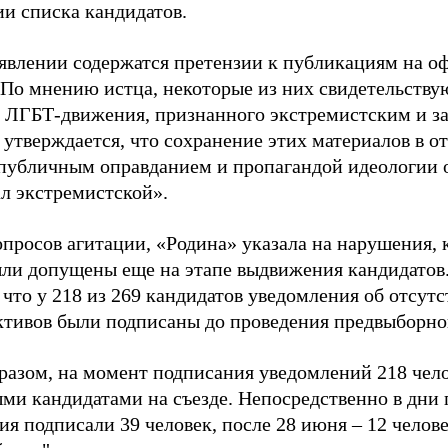
ии списка кандидатов.
аявлении содержатся претензии к публикациям на о
 По мнению истца, некоторые из них свидетельству
 ЛГБТ-движения, признанного экстремистским и з
 утверждается, что сохранение этих материалов в о
«публичным оправданием и пропагандой идеологии 
ал экстремистской».
просов агитации, «Родина» указала на нарушения, 
ыли допущены еще на этапе выдвижения кандидатов. 
 что у 218 из 269 кандидатов уведомления об отсу
активов были подписаны до проведения предвыборног
разом, на момент подписания уведомлений 218 чело
ми кандидатами на съезде. Непосредственно в дни 
я подписали 39 человек, после 28 июня – 12 челов