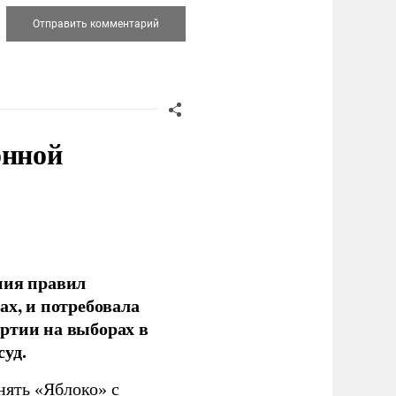
онной
ния правил
ах, и потребовала
ртии на выборах в
уд.
нять «Яблоко» с