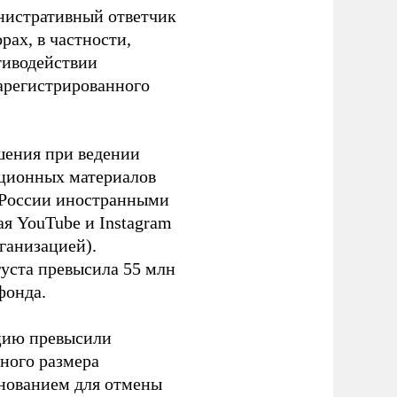
инистративный ответчик
ах, в частности,
тиводействии
зарегистрированного
шения при ведении
ационных материалов
в России иностранными
я YouTube и Instagram
ганизацией).
густа превысила 55 млн
фонда.
ацию превысили
ного размера
основанием для отмены