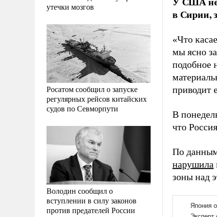
У США нет
утечки мозгов
в Сирии, 
«Что касае
мы ясно за
подобное 
материаль
Росатом сообщил о запуске
приводит 
регулярных рейсов китайских
судов по Севморпути
В понедел
что Росси
По данным
нарушила
зоны над э
Володин сообщил о
вступлении в силу законов
против предателей России