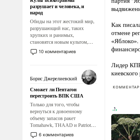
партия "Я
возможности.
разрушает и человека, и
выдвижения
народ
Обиды на этот жестокий мир,
Как писал
разрушающий нас, таких
отмене ре
хрупких и ранимых,
«Яблоко».
становятся новым культом,
финансиро
постепенно вытесняя и
10 комментариев
отменяя традиционное
требование к человеку – быть
Лидер КП
мужественным и твердым под
киевского
ударами судьбы, брать на себя
Борис Джерелиевский
ответственность, помогать
КОММЕНТАРИ
Сможет ли Пентагон
слабым, идти вперед и
перестроить ВПК США
адаптироваться.
Только для того, чтобы
вернуться к довоенному
объему запасов ракет
Tomahawk, THAAD и Patriot
США потребуется более трех
6 комментариев
лет. Даже небольшая война с