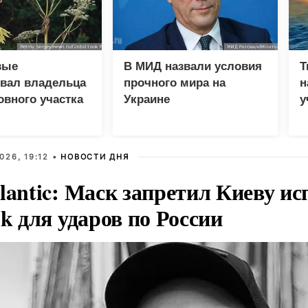
вые
В МИД назвали условия
Т
вал владельца
прочного мира на
н
вного участка
Украине
у
евик
В
026, 19:12 •
НОВОСТИ ДНЯ
lantic: Маск запретил Киеву ис
nk для ударов по России