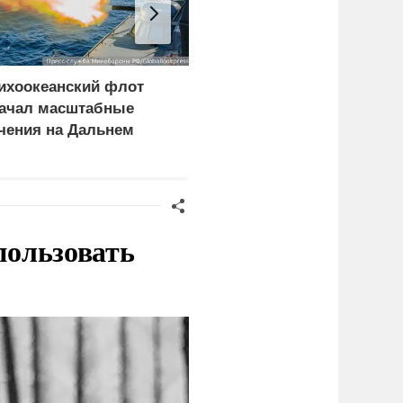
ихоокеанский флот
Генконсул Оранский:
ачал масштабные
Франция три года не
чения на Дальнем
выдает визу
остоке
российскому дипломату
пользовать