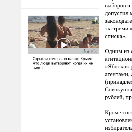
выборов в
допустил 
законодат
экстремиз
списка».
Одним из 
агитацион
«Яблока» 
агентами,
(принадле
Совокупная
рублей, пр
Кроме тог
установле
избиратель