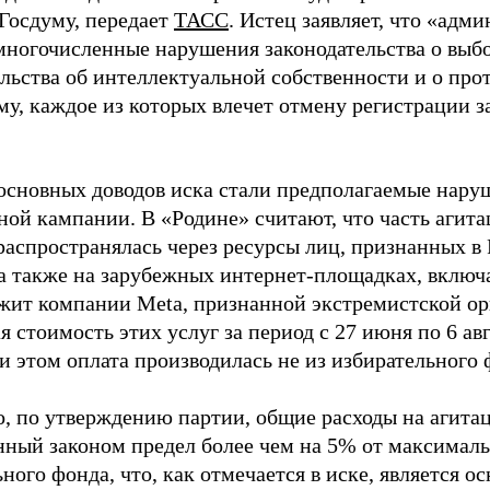
 Госдуму, передает
ТАСС
. Истец заявляет, что «адм
многочисленные нарушения законодательства о выбор
ельства об интеллектуальной собственности и о про
му, каждое из которых влечет отмену регистрации 
основных доводов иска стали предполагаемые нару
ной кампании. В «Родине» считают, что часть агит
распространялась через ресурсы лиц, признанных 
 а также на зарубежных интернет-площадках, включа
жит компании Meta, признанной экстремистской ор
 стоимость этих услуг за период с 27 июня по 6 ав
и этом оплата производилась не из избирательного 
о, по утверждению партии, общие расходы на агит
нный законом предел более чем на 5% от максималь
ного фонда, что, как отмечается в иске, является 