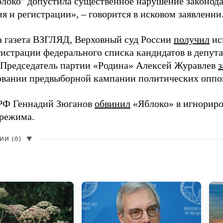
блоко" допустила существенное нарушение законода
 и регистрации», – говорится в исковом заявлении
а газета ВЗГЛЯД, Верховный суд России
получил
ис
гистрации федерального списка кандидатов в депут
 Председатель партии «Родина» Алексей Журавлев
з
вании предвыборной кампании политических оппо
РФ Геннадий Зюганов
обвинил
«Яблоко» в игнорир
 режима.
И (0)
▼