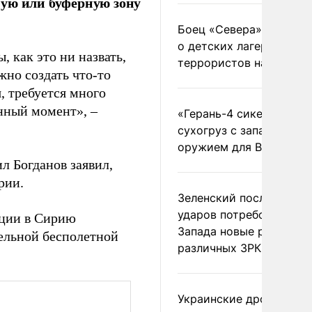
ную или буферную зону
Боец «Севера» рассказ
о детских лагерях
, как это ни назвать,
террористов на Украин
жно создать что-то
, требуется много
анный момент», –
«Герань-4 сикер» пора
сухогруз с западным
оружием для ВСУ
л Богданов заявил,
рии.
Зеленский после ночны
ударов потребовал у
ации в Сирию
Запада новые ракеты д
ельной бесполетной
различных ЗРК
Украинские дроны