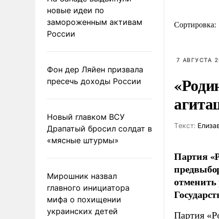
новые идеи по
замороженным активам
Сортировка:
России
7 АВГУСТА 2
Фон дер Ляйен призвала
«Роди
пресечь доходы России
агита
Новый главком ВСУ
Tекст:
Елиза
Драпатый бросил солдат в
«мясные штурмы»
Партия «Р
предвыбор
Мирошник назвал
отменить 
главного инициатора
Государст
мифа о похищении
украинских детей
Партия «Р