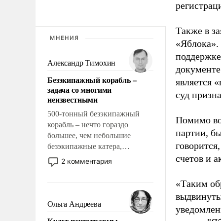
регистрац
Также в з
МНЕНИЯ
«Яблока».
поддержке
Александр Тимохин
документе
Безэкипажный корабль –
является 
задача со многими
суд призн
неизвестными
500-тонный безэкипажный
Помимо во
корабль – нечто гораздо
партии, б
большее, чем небольшие
говорится,
безэкипажные катера,
применение которых уже
счетов и 
2 комментария
стало обыденностью. Задача по
созданию такого корабля очень
«Таким об
сложна и амбициозна. Однако
выдвинуты
и ее реализация радикально
Ольга Андреева
уведомлени
поднимет наши боевые
Культ психотравмы