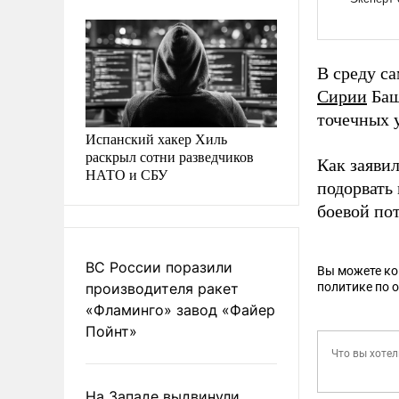
В среду с
Сирии
Баш
точечных 
Испанский хакер Хиль
раскрыл сотни разведчиков
Как заявил
НАТО и СБУ
подорвать
боевой пот
ВС России поразили
Вы можете к
производителя ракет
политике по 
«Фламинго» завод «Файер
Пойнт»
На Западе выдвинули