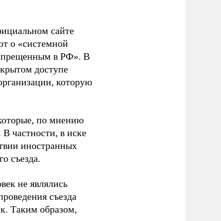
фициальном сайте
ют о «системной
апрещенным в РФ». В
ткрытом доступе
организации, которую
которые, по мнению
В частности, в иске
тствии иностранных
о съезда.
век не являлись
проведения съезда
ек. Таким образом,