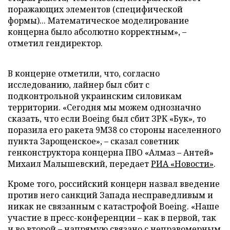
поражающих элементов (специфической
формы)... Математическое моделирование
концерна было абсолютно корректным», –
отметил гендиректор.
В концерне отметили, что, согласно
исследованию, лайнер был сбит с
подконтрольной украинским силовикам
территории. «Сегодня мы можем однозначно
сказать, что если Boeing был сбит ЗРК «Бук», то
поразила его ракета 9М38 со стороны населенного
пункта Зарощенское», – сказал советник
генконструктора концерна ПВО «Алмаз – Антей»
Михаил Малышевский, передает
РИА «Новости»
.
Кроме того, российский концерн назвал введение
против него санкций Запада несправедливым и
никак не связанным с катастрофой Boeing. «Наше
участие в пресс-конференции – как в первой, так
и во второй – напрямую связано с неправомерным