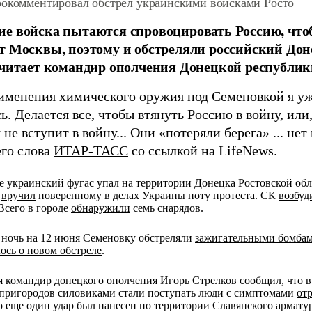
рокомментировал обстрел украинскими войсками Росто
е войска пытаются спровоцировать Россию, чтоб
т Москвы, поэтому и обстреляли российский Дон
считает командир ополчения Донецкой республик
именения химического оружия под Семеновкой я уж
. Делается все, чтобы втянуть Россию в войну, или,
 не вступит в войну... Они «потеряли берега» ... нет 
его слова
ИТАР-ТАСС
со ссылкой на LifeNews.
е украинский фугас упал на территории Донецка Ростовской об
и
вручил
поверенному в делах Украины ноту протеста. СК
возбуд
Всего в городе
обнаружили
семь снарядов.
 ночь на 12 июня Семеновку обстреляли
зажигательными бомба
ось о новом обстреле
.
 командир донецкого ополчения Игорь Стрелков сообщил, что 
 пригородов силовиками стали поступать люди с симптомами
от
то еще один удар был нанесен по территории Славянского армату