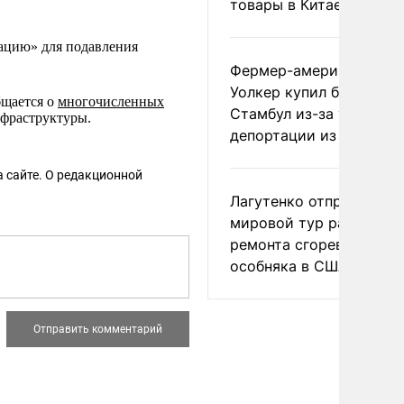
товары в Китае
ацию» для подавления
Фермер-американец
Уолкер купил билет в
бщается о
многочисленных
Стамбул из-за угрозы
фраструктуры.
депортации из России
 сайте. О редакционной
Лагутенко отправился в
мировой тур ради
ремонта сгоревшего
особняка в США