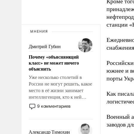
Кроме тог
принадлеж
нефтепрод
станции «
МНЕНИЯ
Ежедневно
Дмитрий Губин
снабжения
Почему «объясняющий
класс» не может ничего
Российски
объяснить
южнее и в
Уже несколько столетий в
порты Укр
России не могут решить, какое
место в её жизни занимает
Как писал
интеллигенция, кто к ней
логистичес
принадлежит, а кого из неё
9 комментариев
исключили с правом
Военный 
восстановления и без оного. И
чем она отличается от просто
заводов д
образованных людей. Иногда
Александр Тимохин