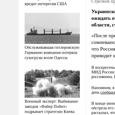
Стрелков п
вредит интересам США
Украински
ожидать о
области, 
«После пр
сомневаюсь
Обслуживавшая гитлеровскую
что Россия
Германию компания потеряла
приводит 
сухогрузы возле Одессы
В воскресень
МИД Росси
россиянина. 
Напомним, в
день
сообщал
Военный эксперт: Выбивание
В конце июня
заводов «Файер Пойнт»
обстрела его
подрывает стратегию Киева
рассказал, ч