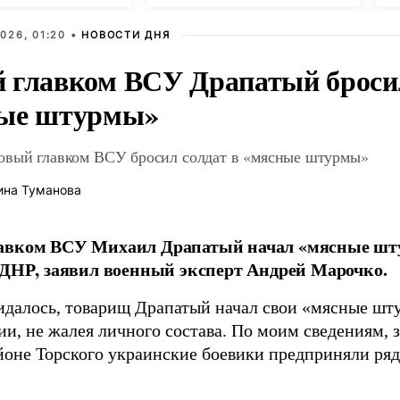
026, 01:20 •
НОВОСТИ ДНЯ
 главком ВСУ Драпатый бросил
ые штурмы»
овый главком ВСУ бросил солдат в «мясные штурмы»
ина Туманова
авком ВСУ Михаил Драпатый начал «мясные шт
 ДНР, заявил военный эксперт Андрей Марочко.
идалось, товарищ Драпатый начал свои «мясные шт
и, не жалея личного состава. По моим сведениям, 
йоне Торского украинские боевики предприняли ряд 