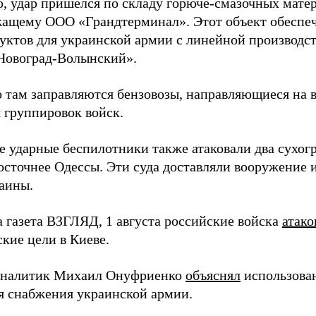
о, удар пришелся по складу горюче-смазочных матер
ащему ООО «Грандтерминал». Этот объект обеспеч
уктов для украинской армии с линейной производс
Новоград-Волынский».
 там заправляются бензовозы, направляющиеся на в
 группировок войск.
е ударные беспилотники также атаковали два сухогр
осточнее Одессы. Эти суда доставляли вооружение 
аины.
а газета ВЗГЛЯД, 1 августа российские войска
атако
кие цели в Киеве.
аналитик Михаил Онуфриенко
объяснял
использова
ля снабжения украинской армии.