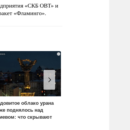
дприятия «СКБ ОВТ» и
ракет «Фламинго».
i
довитое облако урана
«Генерал-провал»: кака
же поднялось над
правда выяснилась про
иевом: что скрывают
Драпатого
ласти