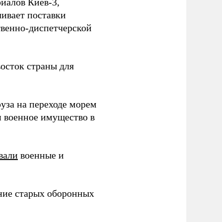
иалов Киев-3,
ивает поставки
твенно-диспетчерской
осток страны для
уза на переходе морем
и военное имущество в
вали
военные и
ние старых оборонных