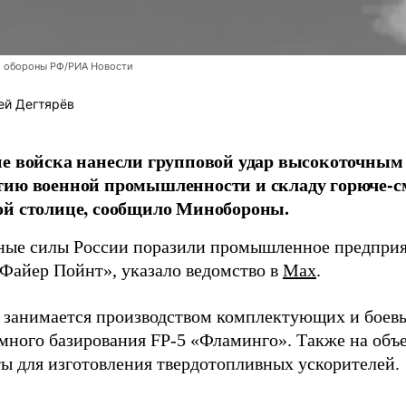
 обороны РФ/РИА Новости
ей Дегтярёв
е войска нанесли групповой удар высокоточным
тию военной промышленности и складу горюче-с
ой столице, сообщило Минобороны.
ые силы России поразили промышленное предприят
Файер Пойнт», указало ведомство в
Max
.
д занимается производством комплектующих и боев
емного базирования FP-5 «Фламинго». Также на объе
ы для изготовления твердотопливных ускорителей.