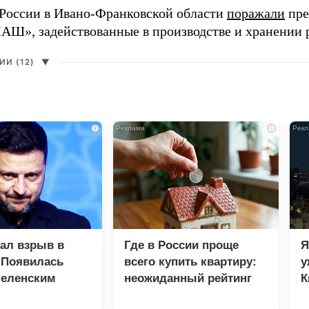
России в Ивано-Франковской области
поражали
пре
», задействованные в производстве и хранении 
И (12)
▼
i
i
зал взрыв в
Где в России проще
Я
 Появилась
всего купить квартиру:
у
Зеленским
неожиданный рейтинг
К
в