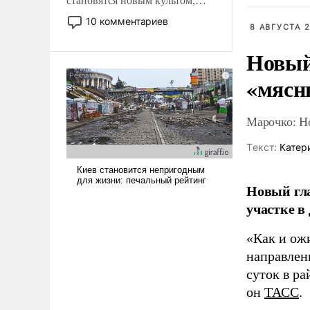
становятся новым культом,
постепенно вытесняя и
10 комментариев
8 АВГУСТА 2
отменяя традиционное
требование к человеку – быть
Новый
мужественным и твердым под
ударами судьбы, брать на себя
«мясн
ответственность, помогать
слабым, идти вперед и
Марочко: Н
адаптироваться.
Tекст:
Катер
Новый гл
участке в
«Как и ож
направлени
суток в ра
он
ТАСС
.