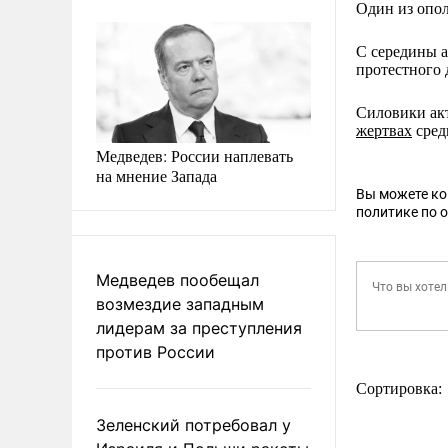
Один из опол
C середины а
протестного 
Силовики ак
жертвах
сред
Медведев: России наплевать
на мнение Запада
Вы можете к
политике по 
Медведев пообещал
возмездие западным
лидерам за преступления
против России
Сортировка:
Зеленский потребовал у