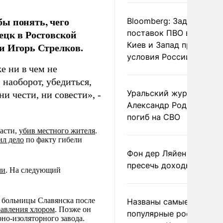
ы понять, чего
Bloomberg: Задержка
ецк в Ростовской
поставок ПВО вынудит
Киев и Запад принять
и Игорь Стрелков.
условия России
е ни в чем не
 наоборот, убедиться,
Уральский журналист
ни чести, ни совести», -
Александр Родионов
погиб на СВО
ласти,
убив местного жителя
.
ил дело
по факту гибели
Фон дер Ляйен призвал
пресечь доходы России
ми
. На следующий
в больницы Славянска после
Названы самые
равления хлором
. Позже он
популярные российски
рно-изоляторного завода.