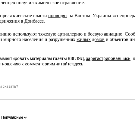
ченцев получил химическое отравление.
преля киевские власти
проводят
на Востоке Украины «спецопер
движения в Донбассе.
тивно используют тяжелую артиллерию и
боевую авиацию
. Соо
и мирного населения и разрушениях
жилых домов
и объектов ин
омментировать материалы газеты ВЗГЛЯД,
зарегистрировавшись
на
отношению к комментариям читайте
здесь
.