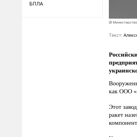
БПЛА
@ Министерство
Tекст:
Алекс
Российски
предприя
украинск
Вооруженн
как ООО «
Этот заво
ракет наз
компонент