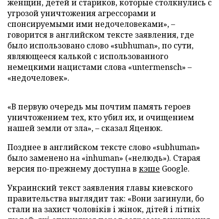
женщин, детей и стариков, которые столкнулись с
угрозой уничтожения агрессорами и
спонсируемыми ими недочеловеками», –
говорится в английском тексте заявления, где
было использовано слово «subhuman», по сути,
являющееся калькой с использованного
немецкими нацистами слова «untermensch» –
«недочеловек».
«В первую очередь мы почтим память героев
уничтожением тех, кто убил их, и очищением
нашей земли от зла», – сказал Яценюк.
Позднее в английском тексте слово «subhuman»
было заменено на «inhuman» («нелюдь»). Старая
версия по-прежнему доступна в
кэше
Google.
Украинский текст заявления главы киевского
правительства выглядит так: «Вони загинули, бо
стали на захист чоловіків і жінок, дітей і літніх