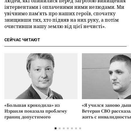
людей, які опинилися перед загрозою винищення
інтервентами і оплаченими ними нелюдами. Ми
увічнимо пам'ять про наших героїв, спочатку
знищивши тих, хто підняв на них руку, а потім
очистивши нашу землю від цієї нечисті».
СЕЙЧАС ЧИТАЮТ
«Большая крокодила» из
«Я учился заново дыш
Израиля показала проблему
Ветеран СВО рассказа
границ допустимого
жить с инвалидность