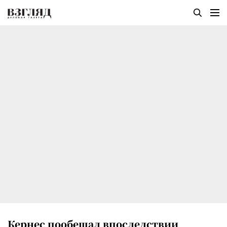
Кернес пообещал впоследствии