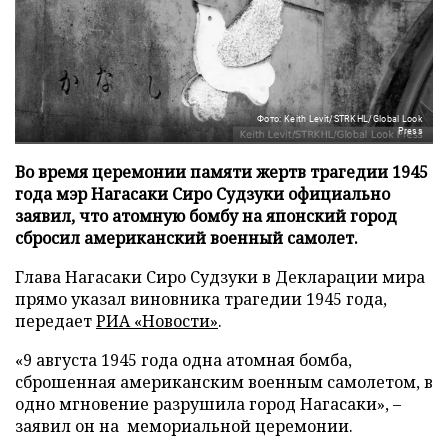
Фото: Keith Levit/STRKHL/Global Look
Press
Во время церемонии памяти жертв трагедии 1945
года мэр Нагасаки Сиро Судзуки официально
заявил, что атомную бомбу на японский город
сбросил американский военный самолет.
Глава Нагасаки Сиро Судзуки в Декларации мира
прямо указал виновника трагедии 1945 года,
передает
РИА «Новости»
.
«9 августа 1945 года одна атомная бомба,
сброшенная американским военным самолетом, в
одно мгновение разрушила город Нагасаки», –
заявил он на мемориальной церемонии.