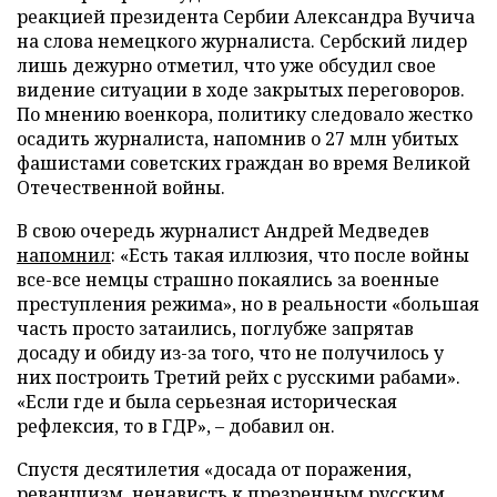
реакцией президента Сербии Александра Вучича
на слова немецкого журналиста. Сербский лидер
лишь дежурно отметил, что уже обсудил свое
видение ситуации в ходе закрытых переговоров.
По мнению военкора, политику следовало жестко
осадить журналиста, напомнив о 27 млн убитых
фашистами советских граждан во время Великой
Отечественной войны.
В свою очередь журналист Андрей Медведев
напомнил
: «Есть такая иллюзия, что после войны
все-все немцы страшно покаялись за военные
преступления режима», но в реальности «большая
часть просто затаились, поглубже запрятав
досаду и обиду из-за того, что не получилось у
них построить Третий рейх с русскими рабами».
«Если где и была серьезная историческая
рефлексия, то в ГДР», – добавил он.
Спустя десятилетия «досада от поражения,
реваншизм, ненависть к презренным русским