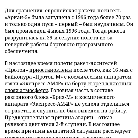
Для сравнения: европейская ракета-носитель
«Ариан-5» была запущена с 1996 года более 70 раз
и только один пуск – первый – был неудачным. Он
был произведен 4 июня 1996 года. Тогда ракета
разрушилась на 39-й секунде полета из-за
неверной работы бортового программного
обеспечения.
В настоящее время полеты ракет-носителей
«Протон»
приостановлены
после того, как 16 мая с
Байконура «Протон-М» с космическим аппаратом
связи «Экспресс-АМ4Р» на борту
сгорел в плотных
слоях атмосферы
. Головная часть в составе
разгонного блока «Бриз-М» и космического
аппарата «Экспресс-АМ4Р» не успела отделиться
от ракеты, и спутник не был выведен на орбиту.
Предварительная причина аварии – отказ
рулевого двигателя 3-й ступени. В настоящее
время причины нештатной ситуации расследует
межведомственная комиссия, результаты