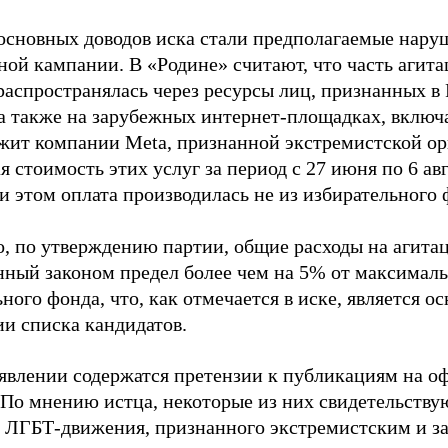
основных доводов иска стали предполагаемые нару
ной кампании. В «Родине» считают, что часть агит
распространялась через ресурсы лиц, признанных 
 а также на зарубежных интернет-площадках, включа
жит компании Meta, признанной экстремистской ор
 стоимость этих услуг за период с 27 июня по 6 ав
и этом оплата производилась не из избирательного 
о, по утверждению партии, общие расходы на агит
нный законом предел более чем на 5% от максималь
ного фонда, что, как отмечается в иске, является 
ии списка кандидатов.
аявлении содержатся претензии к публикациям на о
 По мнению истца, некоторые из них свидетельству
 ЛГБТ-движения, признанного экстремистским и з