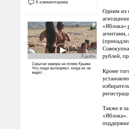
6 комментариев
лет. Даже небольшая война с
Одним из 
Ираном опустошила
агитацион
американские арсеналы.
Сложившаяся ситуация
«Яблока» 
означает многолетний период
агентами,
уязвимости США, например,
(принадле
перед Китаем.
Совокупная
рублей, пр
Кроме тог
установле
избиратель
регистрац
Также в з
«Яблока».
поддержке