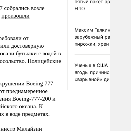
пятый пакет архивов с
7 собрались возле
НЛО
и
произошли
Максим Галкин добавил
зарубежный райдер
ребовали от
пирожки, хрен и морс
вили достоверную
осали бутылки с водой в
посольство. Полицейские
Ученые в США назвали 
ягоды причиной
«взрывной» диареи
 крушении Boeing 777
ают преднамеренное
ения Boeing-777-200 и
йского океана. К
 в воде предметах.
инистр Малайзии