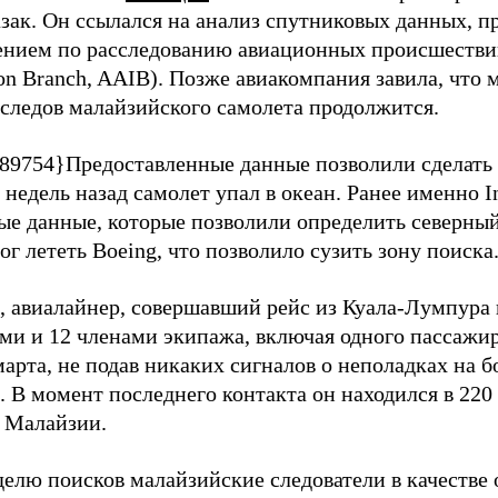
зак. Он ссылался на анализ спутниковых данных, 
ением по расследованию авиационных происшествий
ion Branch, AAIВ). Позже авиакомпания завила, что
 следов малайзийского самолета продолжится.
89754}
Предоставленные данные позволили сделать
 недель назад самолет упал в океан. Ранее именно 
ые данные, которые позволили определить северны
г лететь Boeing, что позволило сузить зону поиска
 авиалайнер, совершавший рейс из Куала-Лумпура 
ми и 12 членами экипажа, включая одного пассажир
марта, не подав никаких сигналов о неполадках на б
 В момент последнего контакта он находился в 220
 Малайзии.
делю поисков малайзийские следователи в качестве