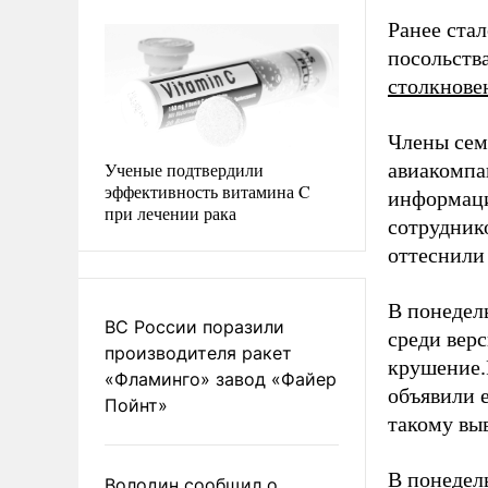
Ранее стал
посольств
столкнове
Члены сем
Ученые подтвердили
авиакомпа
эффективность витамина C
информаци
при лечении рака
сотрудник
оттеснили
В понедель
ВС России поразили
среди вер
производителя ракет
крушение.
«Фламинго» завод «Файер
объявили 
Пойнт»
такому вы
В понедел
Володин сообщил о