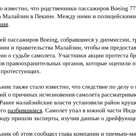
о известно, что родственники пассажиров Boeing 77
а Малайзии в Пекине. Между ними и полицейским
ния
.
ей пассажиров Boeing, собравшиеся у дипмиссии, т
нии и правительства Малайзии, чтобы им предоста
ю о судьбе самолета. Участники акции протеста бр
ов правоохранительных органов, которые оцепили 
 протестующих.
ник также стало известно, что следствие по делу о
сий о причинах исчезновения самолета рассматрив
Ранее малайзийские власти установили район круш
его
разбившимся
. Самолет упал в южной части Инди
воду пришли эксперты, изучив данные о дрейфующих
ьник об этом
сообщил
глава компании и премьер-м