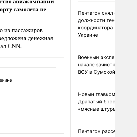
дство авиакомпании
борту самолета не
Пентагон снял с
должности генерала-
координатора помощи
то из пассажиров
Украине
редложена денежная
нал CNN.
Военный эксперт заяви
начале зачистки позиц
ВСУ в Сумской области
Пекине
Новый главком ВСУ
Драпатый бросил солда
«мясные штурмы»
Пентагон рассекретил