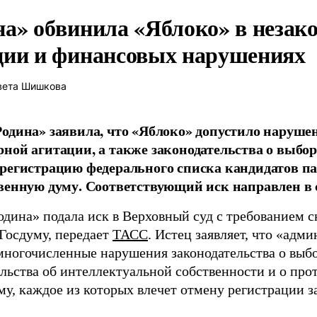
на» обвинила «Яблоко» в незак
ции и финансовых нарушениях
вета Шишкова
одина» заявила, что «Яблоко» допустило наруше
ной агитации, а также законодательства о выбор
регистрацию федерального списка кандидатов па
венную думу. Соответствующий иск направлен в с
одина» подала иск в Верховный суд с требованием с
 Госдуму, передает
ТАСС
. Истец заявляет, что «адм
многочисленные нарушения законодательства о выбор
ельства об интеллектуальной собственности и о про
му, каждое из которых влечет отмену регистрации 