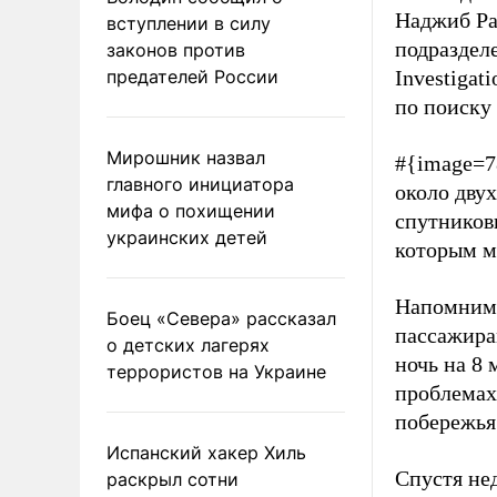
Наджиб Ра
вступлении в силу
подраздел
законов против
предателей России
Investigat
по поиску
Мирошник назвал
#{image=7
главного инициатора
около двух
мифа о похищении
спутников
украинских детей
которым мо
Напомним,
Боец «Севера» рассказал
пассажира
о детских лагерях
ночь на 8 
террористов на Украине
проблемах.
побережья
Испанский хакер Хиль
Спустя не
раскрыл сотни