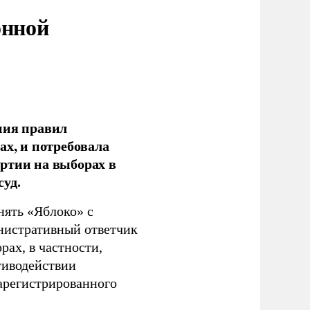
онной
ния правил
ах, и потребовала
ртии на выборах в
уд.
нять «Яблоко» с
инистративный ответчик
ах, в частности,
тиводействии
зарегистрированного