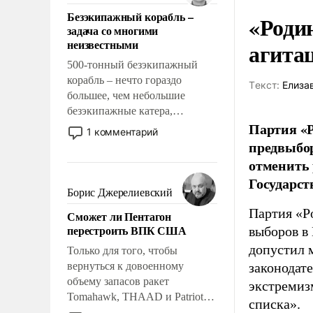
ответственность, помогать
Безэкипажный корабль –
«Роди
слабым, идти вперед и
задача со многими
адаптироваться.
неизвестными
агита
500-тонный безэкипажный
корабль – нечто гораздо
Tекст:
Елиза
большее, чем небольшие
безэкипажные катера,
Партия «Р
применение которых уже
1 комментарий
стало обыденностью. Задача по
предвыбор
созданию такого корабля очень
отменить 
сложна и амбициозна. Однако
Государст
и ее реализация радикально
Борис Джерелиевский
поднимет наши боевые
Партия «Р
Сможет ли Пентагон
возможности.
перестроить ВПК США
выборов в
допустил 
Только для того, чтобы
вернуться к довоенному
законодат
объему запасов ракет
экстремиз
Tomahawk, THAAD и Patriot
списка».
США потребуется более трех