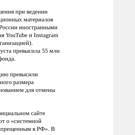
шения при ведении
ационных материалов
в России иностранными
я YouTube и Instagram
ганизацией).
густа превысила 55 млн
фонда.
ацию превысили
ного размера
основанием для отмены
фициальном сайте
ют о «системной
апрещенным в РФ». В