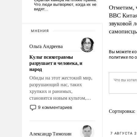
Отметим, 
ВВС Китая
звуковой 
самописцы
МНЕНИЯ
Ольга Андреева
Вы можете к
Культ психотравмы
политике по 
разрушает и человека, и
народ
Обиды на этот жестокий мир,
разрушающий нас, таких
хрупких и ранимых,
становятся новым культом,
постепенно вытесняя и
9 комментариев
Сортировка:
отменяя традиционное
требование к человеку – быть
мужественным и твердым под
ударами судьбы, брать на себя
Александр Тимохин
7 АВГУСТА 2