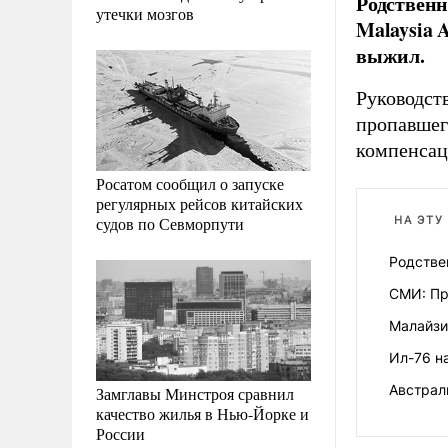
Родственн
утечки мозгов
Malaysia 
выжил.
Руководств
пропавшег
компенсац
Росатом сообщил о запуске
регулярных рейсов китайских
судов по Севморпути
НА ЭТУ
Родстве
СМИ: Пр
Малайзи
Ил-76 н
Австрал
Замглавы Минстроя сравнил
качество жилья в Нью-Йорке и
России