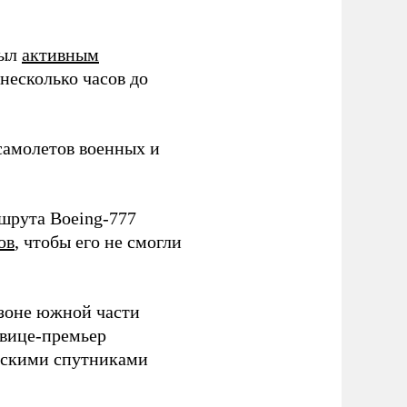
был
активным
несколько часов до
самолетов военных и
шрута Boeing-777
ов
, чтобы его не смогли
зоне южной части
 вице-премьер
скими спутниками