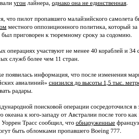
звали
угон
лайнера,
однако она не единственная
.
я, что пилот пропавшего малайзийского самолета 
ком
местного оппозиционного политика, который за 
 был приговорен к тюремному сроку за содомию.
ых операциях участвуют не менее 40 кораблей и 34 
ых служб более чем 11 стран.
же появилась информация, что после изменения мар
йских авиалиний»
снизился до высоты 1,5 тыс. метр
вать радары.
дународной поисковой операции сосредоточился в 
о океана к юго-западу от Австралии после того как
 Уоррен Трасс сообщил, что
обнаруженные
француз
огут быть обломками пропавшего Boeing 777.